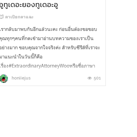
อูทูเดอะยองทูเดอะอู
ตาเปียกตาแฉะ
เรากลับมาพบกันอีกแล้วนะคะ ก่อนอื่นต้องขอขอบ
คุณทุกๆคนที่กดเข้ามาอ่านบทความของเราเป็น
อย่างมาก ขอบคุณจากใจจริงค่ะ สำหรับซีรีส์ที่เราจะ
มาแนะนำในวันนี้ก็คือ
เรื่อง#ExtraordinaryAttorneyWooหรือชื่อภาษา
ไทยก็คือ อูยองอู ทนายอัจฉริยะ สามารถรับชมได้
501
honiiejus
ทาง Netflix ทุกวันพุธ - พฤหัสบดี ความประทับใจ
ครั้งแรกของเราที...