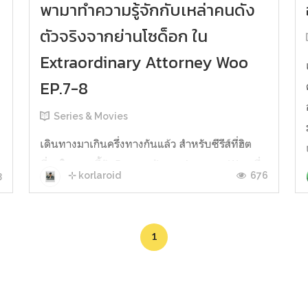
พามาทำความรู้จักกับเหล่าคนดัง
ตัวจริงจากย่านโซด็อก ใน
Extraordinary Attorney Woo
EP.7-8
Series & Movies
เดินทางมาเกินครึ่งทางกันแล้ว สำหรับซีรีส์ที่ฮิต
ที่สุดในตอนนี้กับExtraordinary Attorney Woo ซึ่ง
ษ
3
676
⊹ korlaroid
ใน EP.7-8 ทนายอูยองอูและทีมกฎหมายฮันบาดาได้
ง
พาไปเที่ยวชมย่านโซด็อกเมืองกียอง จังหวัดคยอง
แฮ โดยทีมกฎหมายฮันบาดาได้ลงพื้นที่จริงที่ย่าน
1
โซด็อกเพื่อประกอบการว่าความในคดีการคัดค้าน
การสร้างถนนแฮงบกที่ก่อสร้างพาดผ...