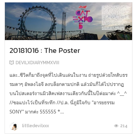
20181016 : The Poster
DEVILXDIARYMMXVIII
และ..ชีวิตก็มาถึงจุดที่ไปเดินเล่นในงาน ถ่ายรูปด้วยโทสับธร
รมดาๆ อัพลงไอจี ลงบล็อกตามปกติ แล้วมันก็ได้ไปปรากฏ
บนโปสเตอร์งานมิวสิคเฟสงานเดียวกันนี้ในปีต่อมาค่ะ ^__^
//ขอแปะไว้เป็นที่ระทึก //ป.ล. นี่ภูมิใจกับ "อารยธรรม
SONY" มากค่ะ 555555 *...
214
littledevilxxx