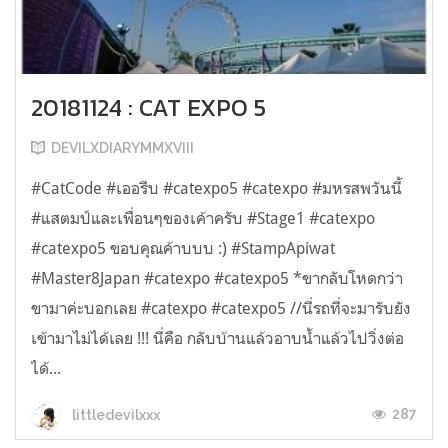
20181124 : CAT EXPO 5
DEVILXDIARYMMXVIII
#CatCode #เออรีบ #catexpo5 #catexpo #มหรสพวันนี้
#แสตมป์และเพื่อนๆของเค้าครับ #Stage1 #catexpo
#catexpo5 ขอบคุณค้าบบบ :) #StampApiwat
#Master8Japan #catexpo #catexpo5 *ขากลับโหดกว่า
ขามาค่ะบอกเลย #catexpo #catexpo5 //นี่รถที่จะมารับยัง
เข้ามาไม่ได้เลย !!! นี่คือ กลับบ้านแล้วอาบน้ำแล้วไปวิ่งต่อ
ได้...
287
littledevilxxx