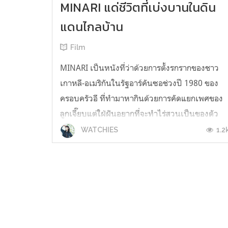
MINARI แด่ชีวิตที่เบ่งบานในดิน
แดนไกลบ้าน
Film
MINARI เป็นหนังที่ว่าด้วยการตั้งรกรากของชาว
เกาหลี-อเมริกันในรัฐอาร์คันซอช่วงปี 1980 ของ
ครอบครัวอี ที่ทำมาหากินด้วยการคัดแยกเพศของ
ลูกเจี๊ยบแต่ใฝ่ฝันอยากที่จะทำไร่สวนเป็นของตัว
เองจึงย้ายจากแคลิฟอร์เนียมายังอาร์คันซอ เพื่อเริ่
1.2
WATCHIES
ต้นชีวิตใหม่กัน "ต่อจากนี้ไปจะมีการเปิดเผยเนื้อห
สำคัญของเรื่องแน่เ...