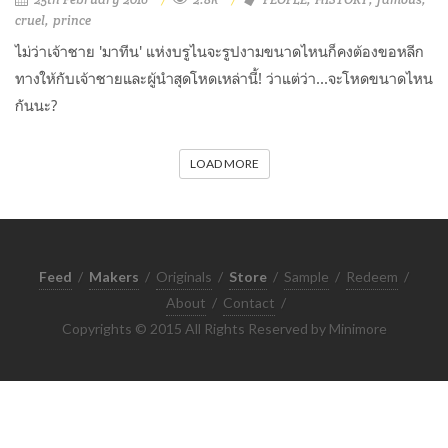
cruel
prince
ไม่ว่าเจ้าชาย 'มาทีน' แห่งบรูไนจะรูปงามขนาดไหนก็คงต้องขอหลีก
ทางให้กับเจ้าชายและผู้นำสุดโหดเหล่านี้! ว่าแต่ว่า...จะโหดขนาดไหน
กันนะ?
LOAD MORE
Feed
/
Makers
/
Originals
/
Store
/
Sample
/
Redeem
/
About
/
Contact
/
Copyrights © 2015 All Rights Reserved by Minimore