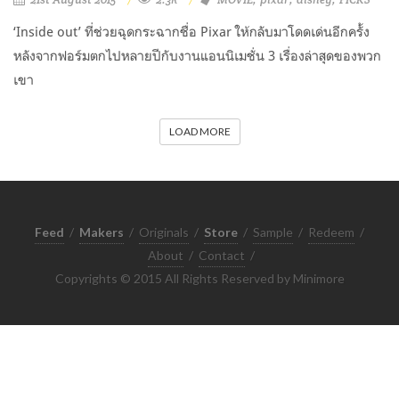
‘Inside out’ ที่ช่วยฉุดกระฉากชื่อ Pixar ให้กลับมาโดดเด่นอีกครั้ง
หลังจากฟอร์มตกไปหลายปีกับงานแอนนิเมชั่น 3 เรื่องล่าสุดของพวก
เขา
LOAD MORE
Feed
/
Makers
/
Originals
/
Store
/
Sample
/
Redeem
/
About
/
Contact
/
Copyrights © 2015 All Rights Reserved by Minimore