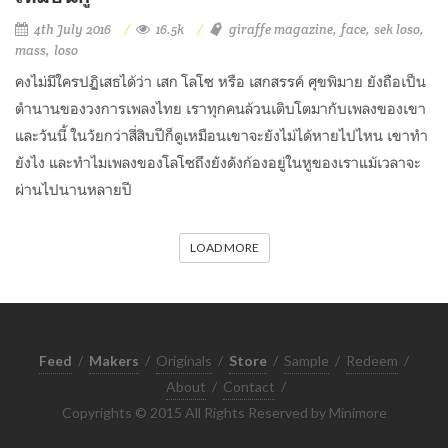
4th July 2016
16.5k
giraffe magazine
face
sek loso
mass
loso
คงไม่มีใครปฏิเสธได้ว่า เสก โลโซ หรือ เสกสรรค์ ศุขพิมาย ยังถือเป็น
ตำนานของวงการเพลงไทย เราทุกคนล้วนเติบโตมากับเพลงของเขา
และวันนี้ ในวัยกว่าสี่สิบปีก็ดูเหมือนเขาจะยังไม่ได้หายไปไหน เขาทำ
ยังไง และทำไมเพลงของโลโซถึงยังดังก้องอยู่ในหูของเราแม้เวลาจะ
ผ่านไปนานหลายปี
LOAD MORE
Feed
/
Makers
/
Originals
/
Store
/
Sample
/
Redeem
/
About
/
Contact
/
Copyrights © 2015 All Rights Reserved by Minimore