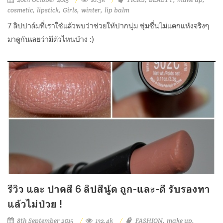
cosmetic
lipstick
Girls
winter
lip balm
7 ลิปปาล์มที่เราใช้แล้วพบว่าช่วยให้ปากนุ่ม ชุ่มชื่นไม่แตกแห้งจริงๆ
มาดูกันเลยว่ามีตัวไหนบ้าง :)
รีวิว และ ปาดสี 6 ลิปสีนู้ด ถูก-และ-ดี รับรองทา
แล้วไม่ป่วย !
8th September 2015
132.4k
FASHION
make up