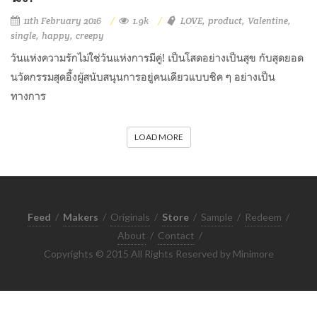
11th February 2016
1.9k
LOVE
product
Valentine
single
happy
creepy
วันแห่งความรักไม่ใช่วันแห่งการมีคู่! เป็นโสดอย่างเป็นสุข กับสุดยอด
นวัตกรรมสุดอึ้งผู้สนับสนุนการอยู่คนเดียวแบบชิค ๆ อย่างเป็น
ทางการ
LOAD MORE
Feed
/
Makers
/
Originals
/
Store
/
Sample
/
Redeem
/
About
/
Contact
/
Copyrights © 2015 All Rights Reserved by Minimore