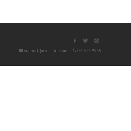
support@minimore.com
·
02-641-9955