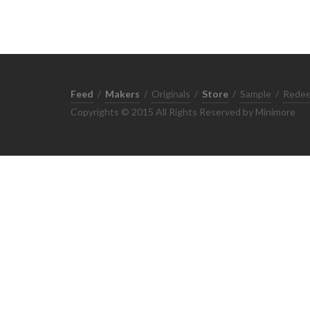
Feed
/
Makers
/
Originals
/
Store
/
Sample
/
Rede
Copyrights © 2015 All Rights Reserved by Minimore