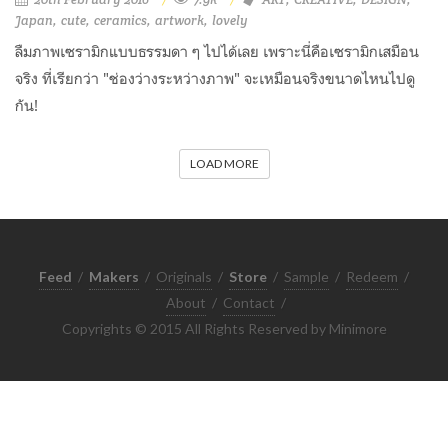
Japan
cute
ceramics
artwork
lovely
ลืมภาพเซรามิกแบบธรรมดา ๆ ไปได้เลย เพราะนี่คือเซรามิกเสมือน
จริง ที่เรียกว่า "ช่องว่างระหว่างภาพ" จะเหมือนจริงขนาดไหนไปดู
กัน!
LOAD MORE
Feed
/
Makers
/
Originals
/
Store
/
Sample
/
Redeem
/
About
/
Contact
/
Copyrights © 2015 All Rights Reserved by Minimore