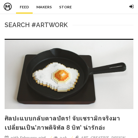
FEED
MAKERS
STORE
SEARCH #ARTWORK
ศิลปะแบบกลับตาลปัตร! จับเซรามิกจริงมา
เปลี่ยนเป็น'ภาพดิจิทัล 8 บิท' น่ารักอ่ะ
20th February 2016
7.9k
ART
CREATIVE
DESIGN