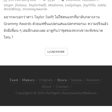
singer
famous
TaylorSwift
Madonna
LadyGaga
JoyVilla
Adele
NickiMinaj
GrammyAwards
อยากจะบอกว่าสาว Taylor Swift ไม่ใช่คนแรกที่มาดับกลางงาน
Grammy Awards ด้วยแฟชั่นแปลกแสนแปลกหรอกนะ ความจริงแล้ว
ยังมีเพื่อน ๆ เธออีกเยอะเลย มาดูกันว่าชุดของพวกเขาจะพังขนาด
ไหน ?
LOAD MORE
Feed
/
Makers
/
Originals
/
Store
/
Sample
/
Redeem
/
About
/
Contact
/
Copyrights © 2015 All Rights Reserved by Minimore