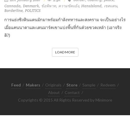
Cannada
Denmark
ข้อพิพาท
ความขัดแย้ง
HansIsland
เขตแดน
Borderline
POLITICS
การแย่งชิงดินแดนมักมาพร้อมกำลังทหารและสงคราม จะเป็นอย่างไร
เมื่อแคนนาดาและเดนมาร์คเขาแบ่งพื้นที่กันด้วยขวดเหล้า (เอาจริง
ดิ?)
LOAD MORE
Feed
/
Makers
/
Originals
/
Store
/
Sample
/
Redeem
/
About
/
Contact
/
Copyrights © 2015 All Rights Reserved by Minimore