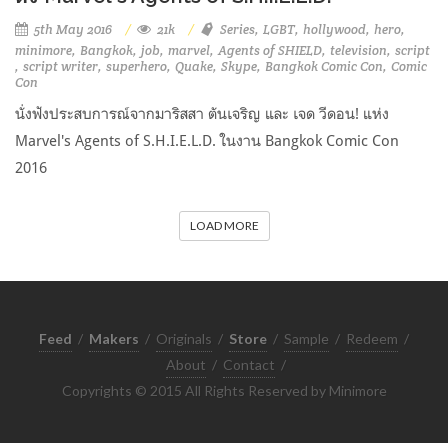
5th May 2016
21k
Series
LGBT
hollywood
hero
minimore
Bangkok
job
marvel
Agents of SHIELD
television
script
script writer
superhero
Quake
Skype
Bangkok Comic Con
Comic
Con
นั่งฟังประสบการณ์จากมาริสสา ตันเจริญ และ เจด วีดอน! แห่ง
Marvel's Agents of S.H.I.E.L.D. ในงาน Bangkok Comic Con
2016
LOAD MORE
Feed
/
Makers
/
Originals
/
Store
/
Sample
/
Redeem
/
About
/
Contact
/
Copyrights © 2015 All Rights Reserved by Minimore