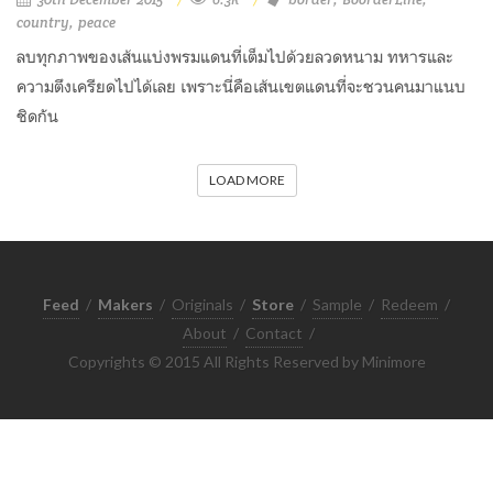
country
peace
ลบทุกภาพของเส้นแบ่งพรมแดนที่เต็มไปด้วยลวดหนาม ทหารและ
ความตึงเครียดไปได้เลย เพราะนี่คือเส้นเขตแดนที่จะชวนคนมาแนบ
ชิดกัน
LOAD MORE
Feed
/
Makers
/
Originals
/
Store
/
Sample
/
Redeem
/
About
/
Contact
/
Copyrights © 2015 All Rights Reserved by Minimore