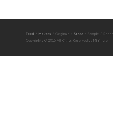
Feed
/
Makers
/
Originals
/
Store
/
Sample
/
Rede
Copyrights © 2015 All Rights Reserved by Minimore