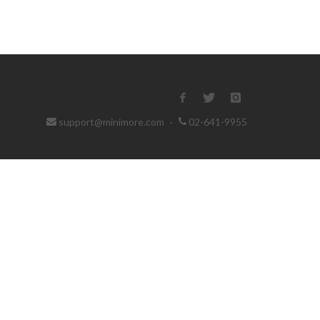
support@minimore.com
·
02-641-9955