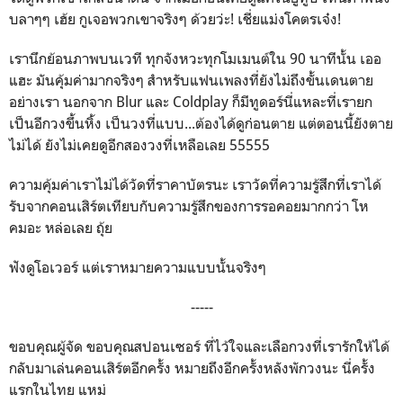
บลาๆๆ เฮ้ย กูเจอพวกเขาจริงๆ ด้วยว่ะ! เชี่ยแม่งโคตรเจ๋ง!
เรานึกย้อนภาพบนเวที ทุกจังหวะทุกโมเมนต์ใน 90 นาทีนั้น เออ
แฮะ มันคุ้มค่ามากจริงๆ สำหรับแฟนเพลงที่ยังไม่ถึงขั้นเดนตาย
อย่างเรา นอกจาก Blur และ Coldplay ก็มีทูดอร์นี่แหละที่เรายก
เป็นอีกวงขึ้นหิ้ง เป็นวงที่แบบ...ต้องได้ดูก่อนตาย แต่ตอนนี้ยังตาย
ไม่ได้ ยังไม่เคยดูอีกสองวงที่เหลือเลย 55555
ความคุ้มค่าเราไม่ได้วัดที่ราคาบัตรนะ เราวัดที่ความรู้สึกที่เราได้
รับจากคอนเสิร์ตเทียบกับความรู้สึกของการรอคอยมากกว่า โห
คมอะ หล่อเลย ถุ้ย
ฟังดูโอเวอร์ แต่เราหมายความแบบนั้นจริงๆ
-----
ขอบคุณผู้จัด ขอบคุณสปอนเซอร์ ที่ไว้ใจและเลือกวงที่เรารักให้ได้
กลับมาเล่นคอนเสิร์ตอีกครั้ง หมายถึงอีกครั้งหลังพักวงนะ นี่ครั้ง
แรกในไทย แหม่