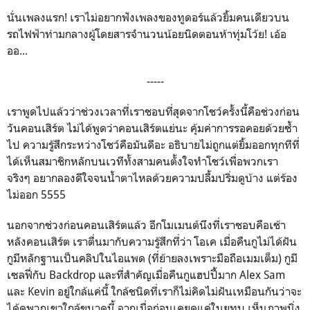
นั่นเพลงแรก! เราไม่อยากฟังเพลงของทูดอร์แล้วยิ้มคนเดียวบน
รถไฟฟ้าท่ามกลางผู้โดยสารจำนวนน้อยนิดตอนห้าทุ่มโว้ย! เอ้อ
ออ...
-----
เราพูดไปแล้วว่าช่วงเวลาที่เราชอบที่สุดจากโชว์ครั้งนี้คือช่วงก่อน
วันคอนเสิร์ต ไม่ได้พูดว่าคอนเสิร์ตแย่นะ คุ้มค่าการรอคอยด้วยซ้ำ
ไป ความรู้สึกระหว่างโชว์คือมันดีอะ อธิบายไม่ถูกแต่ยิ้มออกทุกทีที่
ได้เห็นสมาชิกหลักบนเวทีทั้งสามคนตั้งใจทำโชว์เพื่อพวกเรา
จริงๆ อยากลองดีใจจนน้ำตาไหลด้วยความปลื้มปริ่มดูบ้าง แต่ร้อง
ไม่ออก 5555
นอกจากช่วงก่อนคอนเสิร์ตแล้ว อีกโมเมนต์นึงที่เราชอบคือเช้า
หลังคอนเสิร์ต เราตื่นมากับความรู้สึกที่ว่า โอเค เมื่อคืนกูไม่ได้ฝัน
กูมีหลักฐานเป็นคลิปในไอแพด (ที่ย้ายลงเพราะมือถือเมมเต็ม) กูมี
เซลฟี่กับ Backdrop และที่สำคัญเมื่อคืนกูแฮปปี้มาก Alex Sam
และ Kevin อยู่ใกล้แค่นี้ ใกล้ชนิดที่เราก็ไม่คิดไม่ฝันเหมือนกันว่าจะ
ได้ดูพวกเขาใกล้ขนาดนี้ จากเมื่อก่อนเคยดูแค่ในยูทูบ เห็นภาพนิ่ง