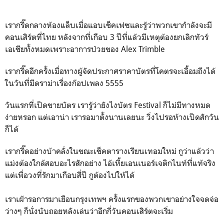
เรากรี๊ดกลางห้องแล็บเมื่อแอบเช็คเฟซและรู้ว่าพวกเขากำลังจะมี
คอนเสิร์ตที่ไทย หลังจากที่เกือบ 3 ปีที่แล้วมีเหตุต้องยกเลิกทัวร์
เอเชียทั้งหมดเพราะอาการป่วยของ Alex Trimble
เรากรี๊ดอีกครั้งเมื่อทางผู้จัดประกาศราคาบัตรที่โคตรจะเอื้อมถึงได้
ในวันที่มีดราม่าเรื่องก๊อปเพลง 5555
วันแรกที่เปิดขายบัตร เรารู้ว่ายังไงบัตร Festival ก็ไม่มีทางหมด
ง่ายหรอก แต่เอาน่า เรารอมาตั้งนานเลยนะ วิ่งไปรอห้างเปิดสักวัน
ก็ได้
เรากรี๊ดอย่างบ้าคลั่งในขณะเช็คตารางเรียนเทอมใหม่ กูว่าแล้วว่า
แม่งต้องใกล้สอบอะไรสักอย่าง ไอ้เหี้ยเอนเนอร์เจติกไนท์ที่แท้จริง
แต่เพื่อวงที่รักมาเกือบสี่ปี กูต้องไปให้ได้
เราเฝ้ารอการมาเยือนกรุงเทพฯ ครั้งแรกของพวกเขาอย่างใจจดจ่อ
ว่างๆ ก็นั่งนับถอยหลังเล่นว่าอีกกี่วันคอนเสิร์ตจะเริ่ม