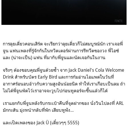
การลุยเดี่ยวคอนเสิร์ต จะเรียกว่าลุยเดี่ยวก็ไม่สมบูรณ์นัก เราเจอพี่
จูน แฟนเพลงที่รู้จักกันในทวิตเตอร์ผ่านการรีทวีตของวง พี่ไอซ์
และ (น่าจะเป็น) แฟน ที่มากับพี่จูนและนัดเจอกันในงาน
จริงๆ ต้องขอบคุณพี่จูนด้วยซ้ำ จาก Jack Daniel's Cola Welcome
Drink สำหรับบัตร Early Bird และการก้มอ่านไอแพดในวันที่
อากาศร้อนอบอ้าวกับความสูงอันน้อยนิด ทำให้เราเกือบเป็นลม ถ้า
ไม่ได้พี่จูนพัดไว้เราอาจจะวูบไปก่อนทูดอร์จะขึ้นแล้วก็ได้
เราแยกกับพี่จูนหลังรับกระเป๋าคืนที่จุดฝากของ นั่งวินไปลงที่ ARL
มักกะสัน มุ่งหน้ากลับที่พัก เสียบหูฟัง...
และเปิดเพลงของ Jack Ü (เดี๋ยวๆๆ 5555)