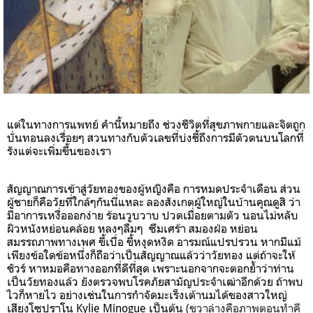
แต่ในทางการแพทย์ คำนี้หมายถึง ช่วงชีวิตที่สุขภาพกายและจิตถูก
บั่นทอนลงเรื่อยๆ สวนทางกับตัวเลขที่บ่งชี้ถึงการมีตัวตนบนโลกที่
รังแต่จะเพิ่มขึ้นของเรา
สัญญาณการเข้าสู่วัยทองของผู้หญิงคือ การหมดประจำเดือน ส่วน
ผู้ชายก็คือวัยที่ใกล้ๆกันนี่แหละ ลองสังเกตผู้ใหญ่ในบ้านคุณดูสิ ว่า
มีอาการเหงื่อออกง่าย ร้อนวูบวาบ ปวดเมื่อยตามตัว นอนไม่หลับ
ผิวหนังหย่อนคล้อย หลงๆลืมๆ ซึมเศร้า สมองฝ่อ หย่อน
สมรรถภาพทางเพศ ขี้เบื่อ ขี้หงุดหงิด อารมณ์แปรปรวน หากมีแม้
เพียงข้อใดข้อหนึ่งก็ถือว่าเป็นสัญญาณแล้วว่าวัยทอง แต่ถ้าจะให้
ชัวร์ หาหมอคือทางออกที่ดีที่สุด เพราะนอกจากจะตอกย้ำว่าท่าน
เป็นวัยทองแล้ว ยังตรวจพบโรคภัยสามัญประจำเฒ่าอีกด้วย ถ้าพบ
ไวก็หายไว อย่างเช่นในการกำจัดมะเร็งเต้านมได้ของสาวใหญ่
เสียงโซปราโน Kylie Minogue เป็นต้น
(ขวาล่างคือภาพตอนทำคี