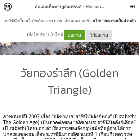
คิดเล่นเห็นต่างกูอันเฟรนด์
–
Kyokung Worawut K
เราใช้คุ๊กกี้บนเว็บไซต์ของเรา กรุณาอ่านและยอมรับ
นโยบายความเป็นส่วนตัว
เพื่อใช้บริการเว็บไซต์
ยอมรับ
ไม่ยอมรับ
วัยทองรำลึก (Golden
Triangle)
ภาพยนตร์ปี 2007 เรื่อง “อลิซาเบธ: ราชินีบัลลังก์ทอง” (Elizabeth:
The Golden Age) เป็นภาคต่อของ “อลิซาเบธ: ราชินีบัลลังก์เลือด”
(Elizabeth) โดยบอกเล่าเรื่องราวของอังกฤษสมัยที่อยู่ภายใต้การ
ปกครองของสมเด็จพระราชินีนาถอลิซาเบธที่ 1 เกือบกึ่งศตวรรษ