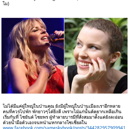
โม)
ไม่ได้มีแค่ผู้ใหญ่ในบ้านคุณ ยังมีผู้ใหญ่ในบ้านเมืองเราอีกหลาย
คนที่ควรไปพัก พักยาวๆได้ยิ่งดี เพราะไม้แก่นั้นดัดยากเหลือเกิน
เริ่มกันที่ ไชยันต์ ไชยพร ผู้ทำลายบารมีที่สั่งสมมาตั้งแต่ยังละอ่อน
ด้วยน้ำมือตัวเองจนหน้าแหกกลางโซเชี่ยลใน
www.facebook.com/sameskybook/posts/344282957909941