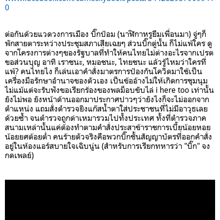
0
ต่อกันด้วยแวดวงการเมือง บิ๊กป้อม (นาฬิกาหรูยืมเพื่อนมา) จู่ๆก็
พักสายตาระหว่างประชุมสภาเสียเฉยๆ ส่วนบิ๊กตู่นั้น ก็ไม่แพ้ใคร ดู
จากโครงการต่างๆของรัฐบาลที่ทำให้คนไทยไม่ต่างอะไรจากเปรต
ขอส่วนบุญ อาทิ เราชนะ, หมอชนะ, ไทยชนะ แล้วรู้ไหมว่าใครที่
แพ้? คนไทยไง ก็เล่นเอาคำสั่งมาตรการป้องกันโควิดมาใช้เป็น
เครื่องมือรักษาอำนาจของตัวเอง เป็นข้ออ้างไม่ให้เกิดการชุมนุม
ไม่แม้แต่จะรับฟังขอเรียกร้องของพลม็อบขับไล่ i here too เท่านั้น
ยังไม่พอ ยังหน้าด้านออกมาประกาศปาวๆว่ายังไงก็จะไม่ออกจาก
ตำแหน่ง แถมสั่งตำรวจยิงแก๊สน้ำตาใส่ประชาชนที่ไม่มีอาวุธเลย
ด้วยซ้ำ จนตำรวจถูกด่าเหมารวมไปทั้งประเทศ ทั้งที่ตำรวจภาค
สนามเหล่านั้นแค่ต้องทำตามคำสั่งประสาข้าราชการเบี้ยน้อยหอย
น้อยยศต้อยต่ำ คนร้ายตัวจริงคือพวกบิ๊กชั้นสัญญาบัตรที่ออกคำสั่ง
อยู่ในห้องแอร์สบายใจเฉิบนู่น (สำหรับการเรียกทหารว่า "บิ๊ก" จง
กดเพลย์
)