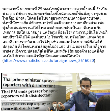
นอกจากนี้ นายกคนที่ 29 ของไทยผู้มาจากการลากตั้งคนนี้ ยังเป็น
ตัวอย่างที่ดีของคนวัยทองที่อะไรจี้ใจนิดหน่อยก็ขึ้นมึงกู จะทุ่มด้วย
โพเดี้ยมบ้างล่ะ ใล่คนอื่นไปขายยางพาราบนดาวอังคารบ้างล่ะ
ทั้งๆที่นักข่าวก็แค่ทำตามหน้าที่ แต่นี่ถามอย่างตอบอีกอย่าง เช่น
นุ่งสั้นเล่นสงกรานต์ได้ไหม แต่คำตอบกลับเป็นเอาที่เหมาะกับ
เทศกาล สดใส เบาสบาย แต่รัดกุม คืออะไร? ถามว่านุ่งสั้นได้ไหมก็
ตอบสิว่าได้ไม่ได้ แค่นั้นจบ ไม่ใช่อารัมภบทอ้อมโลก แต่พูดก็พูด
เถอะสื่อบางรายก็ถามอะไรโง่ๆ เช่น จะเล่นน้ำสงกรานต์ยังไงให้
ปลอดภัย คือโตจนหมาเลียตูดไม่ถึงแล้ว ทำไมต้องรอให้เผด็จการ
มาสั่ง กะอีความปลอดภัยในชีวิตและทรัพย์สินของตัวเองแค่นี้คิด
เองไม่ได้เหรอ สมแล้วที่ถูกฉีดแอลกอฮอล์ใส่หน้า
(
https://www.matichon.co.th/foreign/news_2616020
)