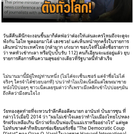
วันดีคืนดีนึกจะงอนขึ้นมาก็ตัดพ้อว่าต้องให้เล่นละครไหมถึงจะดูจะ
ฟังกัน โอโห พูดออกมาได้ เฮงซวย! แค่เห็นหน้าทุกครั้งในรายการ
เดินหน้าประเทศไทย (กล้ามาก เก่งมาก ขอบใจที่ไม่ตั้งชื่อรายการ
ว่า
หดหัวเข้ากะลา
หรือปุ๊บปั๊บรับ 112) คนก็เอียนจะแย่อยู่แล้ว ยุบ
รายการคือการคืนความสุขอย่างเดียวที่รัฐบาลนี้ทำสำเร็จ
ไม่นานมานี้มีผู้ใหญ่ท่านหนึ่ง (ไม่ได้จะเซ็นเซอร์ แต่จำชื่อไม่ได้
จริงๆ ใครจำได้ช่วยบอกที) บ่นว่าทำไมเปิดเน็ตมีแต่โฆษณาขาย
หนังโป๊บ่อยๆ ชาวเน็ตเลยรุมด่าว่าก็เพราะมึงคลิกเข้าไปบ่อยๆมัน
ถึงคิดว่ามึงสนใจไง
วัยทองสุดท้ายที่จะหวนรำลึกคืออดีตนายก อานันท์ ปันยารชุน ที่
กล่าวไว้เมื่อปี 2014 ว่า “ผมไม่เข้าใจเลยว่าทำไมเมืองไทยไปหลง
รักฝรั่งเหลือเกิน นึกว่าฝรั่งเป็นพ่อเป็นแม่เราหรืออย่างไร” แต่พูด
ไม่ทันขาดคำก็หยิบยกข้อเขียนฝรั่งชื่อ “The Democratic Coup
D’etat” ของ Ozan O. Varol ในวารสาร Harvard International