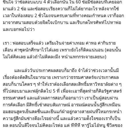
ขึ้นใจ ว่าข้อสอบแบบ 4 ตัวเลือกนั้น ใน 60 ข้อมีข้อสอบที่เคยออก
มาแล้ว 2 ข้อ และข้อสอบเรียงความก็ไม่ได้ยากอะไร หลังจากใช้
เวลาในห้องสอบ 2 ชั่วโมงจนครบตามที่ทางคณะกำหนด เราก็ออก
มาจากสนามสอบด้วยจิตใจเบิกบาน และรีบกดโทรศัพท์ไปหาพ่อ
และบอกพ่อไปว่า
เรา : พ่อสอบเสร็จแล้ว เตรีมเงินจ่ายค่าเทอม ค่าหอ ค่ากินราย
เดือน ค่าชุดนักศึกษาไว้ได้เลย เพราะยังไงก็ติดแน่นอน (ตอนนั้น
ไม่ได้คิดเลย แล้วถ้าไม่ติดละมึง หน้าแหกกระจายเลยนะ)
และแล้ววันประกาศผลสอบก็มาถึง จำได้ว่าช่วงเวลานั้นมี
เรื่องต้องตัดสินใจมากมาย เพราะกว่าธรรมศาสตร์จะประกาศผล
สอบก็นานโคตร ๆ ทำให้เราต้องเลือกสละสิทธิ์มหาวิทยาลัยต่าง ๆ
ที่ไปสอบมาและฟลุ๊กติดไป 5 ที่ เพื่อจะเอาที่สุดท้ายก็คิอรัฐศาสตร์
ธรรมศาสตร์ และแล้วผลการสอบก็ออกมาว่า เราเป็นผู้สอบผ่าน
การคัดเลือก มีสิทธิ์เข้าสอบสัมภาษณ์ อารมณ์ตอนนั้นรู้สึกเหมือน
อมฮอนสูตรเย็นสดชื่นและยืนแก้ผ้าอยู่กลางสายฝนที่โหมกระหน่ำ
ความรู้สึกมันช่างดีอะไรอย่างนี้ และแล้วความตั้งใจของเราก็เป็น
ผล ตอนนั้นดีใจจนไม่คิดอะไรต่อ แต่ หึหึหึ หารู้ไม่ไอ้หนู ชีวิตของ