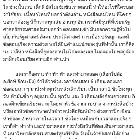
ไง ช่วงนั้นเวป เด็กดี ยังไม่เข้มข้นเท่าตอนนี้ ทำให้อะไรที่ใครบอก
ว่าใช้สอบ เนื้อหาไหนที่บอกว่าต้องอ่าน หนังสือเล่มไหน ที่ใคร ๆ
บอกว่าต้องดู นี่ก็กวาดทุกเล่ม อ่านทุกอัน กระทั่งมีรุ่นพี่ที่เร่ยนรัฐ
ศาสตร์ธรรมศาสตร์มาบอกว่า ตอนสอบเข้า มันออกความรู้ทั่วไป
เกี่ยวกับรัฐศาสตร์ สังคม ประวัติศาสตร์ การเมือง ปรัชญา และมี
ข้อสอบเรียงความด้วย พอได้ยินคำแนะนำของรุ่นพี่ท่านั้น เราก็คิด
นะ ว่าอีห่า หนังสือที่กูต้องอ่านไม่ได้ลดลงเลย ไม่ลดลงไม่พอกูต้อง
มาฝึกเขียนเรียงความอีก ห่านป่า
แต่เราก็อดทน ทำ ทำ ทำ และทำมาตลอด (เสือกไปล้อ
อ.ยักษ์ อีกนะมึง) จำได้ว่าช่วงเวลาก่อนสอบ 6 เดือน ลองเอา
ข้อสอบเก่า ๆ มานั่งทำทุกวันหลังเลิกเรียน เป็นเวลา 2 ชั่วโมงทุก
วัน ทำมันซ้ำ ๆ อยู่แบบนั้น ทุกวัน และ 3 เดือนหลังก่อนช่วงสอบ ก็
ลองฝึกเขียนเรียงความ โดยหาหัวข้อจากเวปบ้าง จากหนังสือบ้าง
หรือเอาหัวข้อจากพาดหัวข่าวหนังสือพิมพ์บ้าง ด้วยการฝึกเขียน
หัวข้อละ 2 หน้า ภายในเวลา 1 ชั่วโมง เหมือนกับเวลาสอบจริง ๆ
เราก็ทำ ทำ ทำ และทำมาตลอด กระทั่งถึงวันที่ต้องเดินทางมาสอบ
ที่ มหาวิทยาลัยธรรมศาสตร์ศูนย์รังสิต วันนั้นจำข้อสอบได้อย่าง