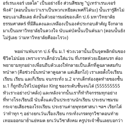
อร์เรนเจอร์ เยลโล" เป็นอย่างยิ่ง ส่วนสีชมพู "ปูเทร่าเรนเจอร์
พิงค์" (ตอนนั้นจะว่าเราเป็นพวกเหยียดเพศก็ได้นะ) นั้นเรารู้สึกไม่
ชอบเอาเสียเลย ดังนั้นด้วยอารมณ์ของเด็ก ป.6 มหาวิทยาลัย
ธรรมศาสตร์ ที่มีสีแดงและเหลืองเป็นองค์ประกอบสำคัญ จึงกลาย
มาเป็นมหาวิทยาลัยในดวงใจ นับแต่บัดนั้นเป็นต้นมา (ตอนนั้นยัง
ไม่รู้เลย ว่ามหาวิทยาลัยคืออะไรวะ)
พอผ่านพ้นจาก ป.6 ขึ้น ม.1 ช่วงเวลานั้นเป็นจุดพลิกผันของ
ชีวิตไม่น้อย เพราะจากเด็กอ้วนใส่แว่น ที่เกรดห่วยเฉียดนรก ต้อง
พยายามทุกอย่างเพื่อนถีบตัวเองให้กลายเป็นเด็กที่ดูฉลาดสมกับ
หน้าตา (คือช่วงนั้นหน้าตาดูฉลาด แต่เสือกโง่) เราเลยตั้งใจเรียน
เรียน เรียน และก็เรียน จนกระทั่ง ม.2 จากเด็กห้องสุดท้ายของชั้น
ม.1 ก็ถูกถีบให้ไปอยู่ห้อง King ของระดับชั้นจนได้ (555555555
หัวเราะอย่างบ้าคลั่ง) และหลังจากนั้นเราก็ทำกิจกรรมทุกอย่าง
ที่ทางโรงเรียนมี นับตั้งแต่เป็นประธานนักเรียน ประธนาชมรม
กระจายเสียงของโรงเรียน ประธานค่ายพุทธศาสนา ฯลฯ เรียกได้
ว่าทำทุก ๆ อย่างยกเว้นเรื่องเรียน กระทั่งเกรดทุกวิชาตอนท้าย
เทอมออกมาย่ำแย่หมด ยกเว้นวิชาสังคม ครูประจำชั้นเลยบอกว่า