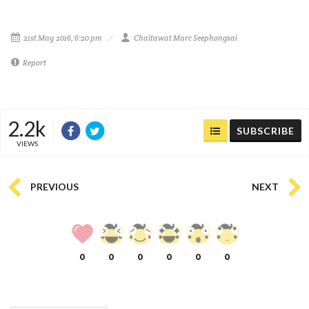
21st May 2016, 6:20 pm
Chaitawat Marc Seephongsai
Report
2.2k
SUBSCRIBE
VIEWS
PREVIOUS
NEXT
0
0
0
0
0
0