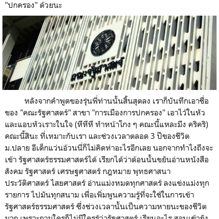
"ปกครอง" ด้วยนะ
หลังจากคำพูดของรุ่นพี่ท่านนั้นสิ้นสุดลง เราก็บันทึกเอาชื่อ
ของ "คณะรัฐศาสตร์" สาขา "การเมืองการปกครอง" เอาไว้ในหัว
และแอบหัวเราะในใจ (หึหึหึ ทำหน้าโกง ๆ คณะนี้แหละมึง คริคริ)
คณะนี้สินะ ที่เหมาะกับเรา และช่วงเวลาตลอด 3 ปีของชีวิต
ม.ปลาย อีเด็กแว่นอ้วนนี่ก็ไม่คิดห่าอะไรอีกเลย นอกจากทำไงถึงจะ
เข้า รัฐศาสตร์ธรรมศาสตร์ได้ เรียกได้ว่าต้อนนั้นขยันอ่านหนังสือ
สังคม รัฐศาสตร์ เศรษฐศาสตร์ กฎหมาย พุทธศาสนา
ประวัติศาสตร์ ไสยศาสตร์ อ่านแม่งหมดทุกศาสตร์ ลงแข่งแม่งทุก
รายการ ไปมันทุกสนาม เพื่อเพิ่มพูนความรู้ที่จะใช้ในการเข้า
รัฐศาสตร์ธรรมศาสตร์ ซึ่งช่วงเวลานั้นเป็นความหายนะของชีวิต
มาก เพราะถามใครก็ไม่มีใครรู้ว่ารัฐศาสตร์ เรียนอะไร สอบเข้ายัง