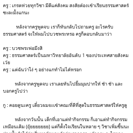
ครู : เกรดห่วยทุกวิชา มีดีแค่สังคม สงสัยต้องเข้าเรียนธรรมศาสตร์
ซะละมั้งแกนะ
หลังจากครูพูดจบ เราก็หันกลับไปถามครู อะไรครับ
ธรรมศาสตร์ จะให้ผมไปบวชพระหรอ ครูก็ตอบกลับมาว่า
ครู : บวชพระพ่อมึงสิ
ครู : ธรรมศาสตร์เป็นมหาวิทยาลัยอันดับ 1 ของประเทศสายสังคม
เว้ย
ครู : แต่ฉันว่าโง่ ๆ อย่างแกทำไม่ได้หรอก
หลังจากครูพูดจบ เราเลยหันไปยิ้มมุมปากให้ ช้า ช้า และ
บอกครูไปว่า
กู : คอยดูนะครู เดี๋ยวผมจะเข้าคณะที่ดีที่สุดในธรรมศาสตร์ให้ครูดู
หลังจากวันนั้น เด็กที่เอาแต่ทำกิจกรรม ก็เอาแต่ทำกิจกรรม
เหมือนเดิม (ถุ๊ยยยยยยย) แต่ก็ตั้งใจเรียนในหลาย ๆ วิชาเพิ่มขึ้นนะ