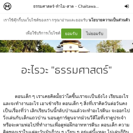
ธรรมศาสตร์-ทำไม-สาด
–
Chaitawat Marc Seephongsai
เราใช้คุ๊กกี้บนเว็บไซต์ของเรา กรุณาอ่านและยอมรับ
นโยบายความเป็นส่วนตัว
เพื่อใช้บริการเว็บไซต์
ยอมรับ
ไม่ยอมรับ
อะไรวะ "ธรรมศาสตร์"
ตอนเด็ก ๆ เราเคยคิดมั้ยว่าโตขึ้นเราจะเป็นยังไง เรียนอะไร
และจะทำงานอะไร เอาเข้าจริง ตอนเด็ก ๆ สิ่งที่เราคิดวันต่อวันคง
เป็นเรื่องที่ว่า เลิกเรียนวันนี้กลับบ้านแล้วจะทำอะไรดีนะ จะออกไป
วิ่งเล่นกับเด็กแถวบ้าน นอนดูการ์ตูนจากม้วนวีดีโอที่เราดูประจำ
หรือจะตามพ่อไปที่ทำงานเพื่อดูพ่อฝึกอาทหารดีนะ ตอนเด็ก ความ
คิดของเราในแต่ละวันมันก็วน ๆ เวียน ๆ อยู่แค่นี้แหละ ไม่เล่นก็กิน