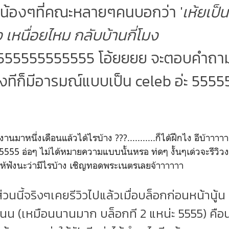
น้องๆที่คณะหลายๆคนบอกว่า '
เห้ยเป็
 เหนื่อยไหม กลับบ้านกี่โมง
55555555555 โอ้ยยยย จะตอบคำถามไห
งทีก็มีอารมณ์แบบเป็น celeb อ่ะ 5555
มาหนึ่งเดือนแล้วได้ไรบ้าง ???...........ก็ได้ฝึกไง อีบ้าา
5 อ่อๆ ไม่ได้หมายความแบบนั้นหรอ ท่ดๆ งั้นๆเด่วจะรีวิวง
ให้ฟังนะว่ามีไรบ้าง เชิญทอดพระเนตรเลยจ้าาาาาา
่วนนี้จริงๆเคยรีวิวไปแล้วเมื่อบล็อกก่อนหน้านู้น
(เหมือนนานมาก บล็อกที 2 แหน่ะ 5555) คือน