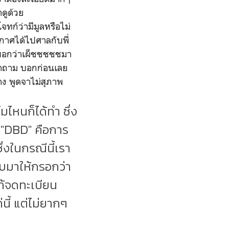
ดูด้วย
ทก์ว่ามีมูลหรือไม่
อกาศได้ไปศาลกับพี่
ขอบอกว่าเผ็ชชชชชมา
คำถาม บอกก่อนเลย
าง พูดจาไม่สุภาพ
มไหนก็ได้ทำ ซึ่ง
อ "DBD" คือการ
ึ่งในกรณีนี้เรา
ใบมาให้กรอกว่า
ะก้จดทะเบียน
่นี้ แต่ไม่ยากๆ