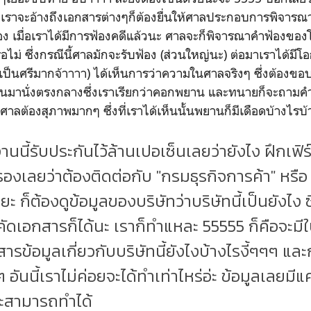
เราจะอ้างถึงเอกสารต่างๆก็ต้องยื่นให้ศาลประกอบการพิจารณา
เมื่อเราได้มีการฟ้องคดีแล้วนะ ศาลจะก็พิจารณาคำฟ้องของโจ
อไม่ ซึ่งกรณีนี้ศาลมักจะรับฟ้อง (ส่วนใหญ่นะ) ต่อมาเราได้มีโ
ติเป็นศรีมากจ้าาาา) ได้เห็นการว่าความในศาลจริงๆ ซึ่งต้อง
ยานมานั่งตรงกลางซึ่งเราเรียกว่าคอกพยาน และทนายก็จะถาม
ต้องสุภาพมากๆ ซึ่งที่เราได้เห็นนั้นพยานก็มีเดือดบ้างไรบ้
นนี้รับประกันไว้ล้านเปอเซ็นเลยว่ายังไง ฝึกเฟิร์
รองเลยว่าต้องติดต่อกับ "กรมธุรกิจการค้า" หรื
ะ ก็ต้องดูข้อมูลของบริษัทว่าบริษัทนี้เป็นยังไง ซ
ัดเอกสารก็ได้นะ เราก็ทำแหละ 55555 ก็คือจะมี
รข้อมูลเกี่ยวกับบริษัทนี้ยังไงบ้างไรงี้ๆๆๆ แล
ันนี้เราไม่ค่อยจะได้ทำเท่าไหร่อ่ะ ข้อมูลเลยมีแค
จะสามารถทำได้