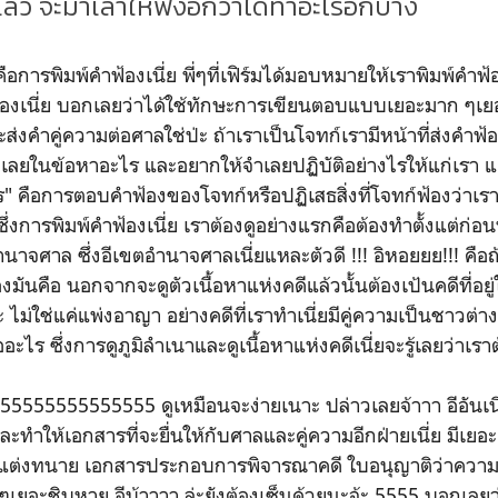
ว จะมาเล่าให้ฟังอีกว่าได้ทำอะไรอีกบ้าง
ารพิมพ์คำฟ้องเนี่ย พี่ๆที่เฟิร์มได้มอบหมายให้เราพิมพ์คำฟ้องใ
้องเนี่ย บอกเลยว่าได้ใช้ทักษะการเขียนตอบแบบเยอะมาก ๆเยอะที
ะส่งคำคู่ความต่อศาลใช่ป่ะ ถ้าเราเป็นโจทก์เรามีหน้าที่ส่งคำฟ้อ
ำเลยในข้อหาอะไร และอยากให้จำเลยปฏิบัติอย่างไรให้แก่เรา แ
" คือการตอบคำฟ้องของโจทก์หรือปฏิเสธสิ่งที่โจทก์ฟ้องว่าเร
 ซึ่งการพิมพ์คำฟ้องเนี่ย เราต้องดูอย่างแรกคือต้องทำตั้งแต่ก่อ
าจศาล ซึ่งอีเขตอำนาจศาลเนี่ยแหละตัวดี !!! อิหอยยย!!! คือถ
ของมันคือ นอกจากจะดูตัวเนื้อหาแห่งคดีแล้วนั้นต้องเป้นคดีที่อ
 ไม่ใช่แค่แพ่งอาญา อย่างคดีที่เราทำเนี่ยมีคู่ความเป็นชาวต่า
 รออะไร ซึ่งการดูภูมิลำเนาและดูเนื้อหาแห่งคดีเนี่ยจะรู้เลยว่า
555555555555 ดูเหมือนจะง่ายเนาะ ปล่าวเลยจ้าาา อีอันเนี
ทำให้เอกสารที่จะยื่นให้กับศาลและคู่ความอีกฝ่ายเนี่ย มีเยอะ
บแต่งทนาย เอกสารประกอบการพิจารณาคดี ใบอนุญาติว่าความ
อะชิบหาย อีบ้าาาา ล่ะยังต้องเซ็นด้วยนะจ้ะ 5555 บอกเลยว