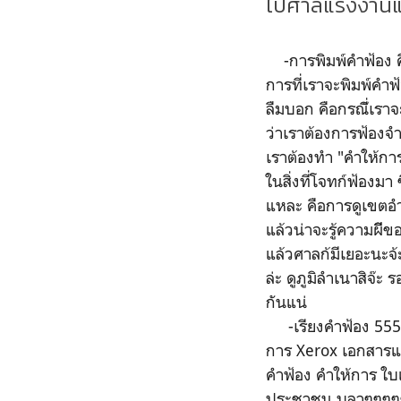
ไปศาลแรงงานแล้
-การพิมพ์คำฟ้อง คือก
การที่เราจะพิมพ์คำฟ
ลืมบอก คือกรณ๊ี่เราจ
ว่าเราต้องการฟ้องจ
เราต้องทำ "คำให้การ
ในสิ่งที่โจทก์ฟ้องมา
แหละ คือการดูเขตอำน
แล้วน่าจะรู้ความผีี
แล้วศาลก้มีเยอะนะจ้ะ
ล่ะ ดูภูมิลำเนาสิจ๊ะ
กันแน่
-เรียงคำฟ้อง 55555
การ Xerox เอกสารและ
คำฟ้อง คำให้การ ใ
ประชาชน บลาๆๆๆๆๆเย