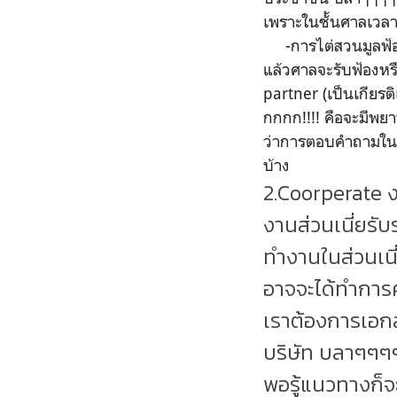
เพราะในชั้นศาลเวลา
-การไต่สวนมูลฟ้อง 
แล้วศาลจะรับฟ้องหรื
partner (เป็นเกียร
กกกก!!!! คือจะมีพ
ว่าการตอบคำถามในศาล
บ้าง
2.Coorperate งา
งานส่วนเนี่ยรับ
ทำงานในส่วนเนี่ย
อาจจะได้ทำการค
เราต้องการเอกสา
บริษัท บลาๆๆๆๆ อ
พอรู้แนวทางก็