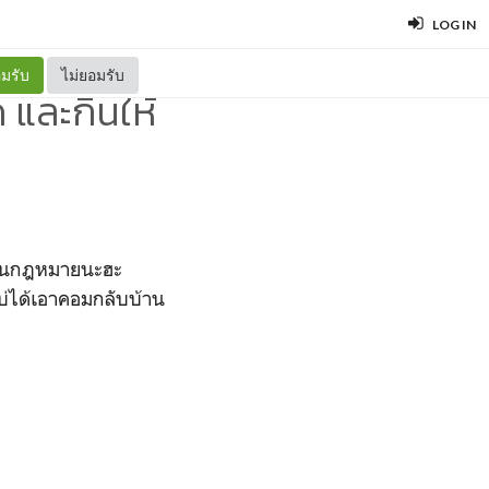
LOG IN
มรับ
ไม่ยอมรับ
 และกินให้
กงานกฎหมายนะฮะ
ะบ่ได้เอาคอมกลับบ้าน