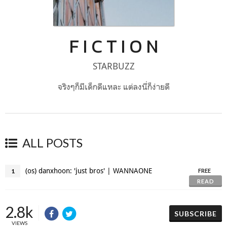
F I C T I O N
STARBUZZ
จริงๆก็มีเด็กดีแหละ แต่ลงนี่ก็ง่ายดี
ALL POSTS
(os) danxhoon: 'just bros' | WANNAONE
1
FREE
READ
2.8k
SUBSCRIBE
VIEWS