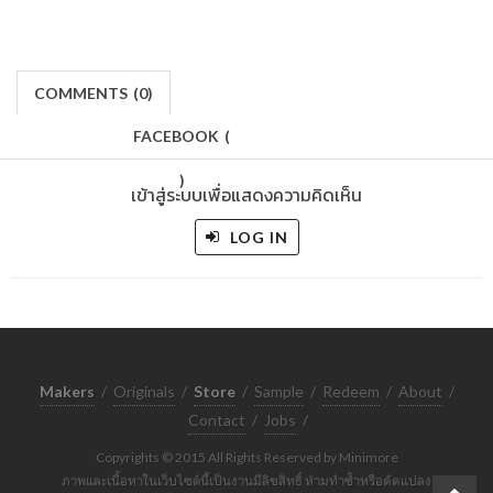
COMMENTS
(
0)
FACEBOOK
(
)
เข้าสู่ระบบเพื่อแสดงความคิดเห็น
LOG IN
Makers
/
Originals
/
Store
/
Sample
/
Redeem
/
About
/
Contact
/
Jobs
/
Copyrights © 2015 All Rights Reserved by Minimore
ภาพและเนื้อหาในเว็บไซต์นี้เป็นงานมีลิขสิทธิ์ ห้ามทำซ้ำหรือดัดแปลง