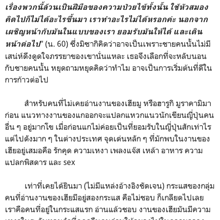
เรื่องพวกนี้ล้วนเป็นฝีมือของความป่วยไข้ทั้งนั้น ใช้หัวสมอง
คิดไปก็ไม่ได้อะไรขึ้นมา เราทำอะไรไม่ได้หรอกค่ะ นอกจาก
เผชิญหน้ากับมันในแบบของเรา ยอมรับมันให้ได้ และเดิน
" (น. 60) ซึ่งมิซากิคิดว่าอาจเป็นเพราะชายคนนั้นไม่มี
หน้าต่อไป
เสน่ห์ดึงดูดใจภรรยาของเขานั่นแหละ เธอจึงเลือกที่จะหลับนอน
กับชายคนนั้น หยุดถามหยุดคิดว่าทำไม อาจเป็นการเริ่มต้นที่ดีใน
การก้าวต่อไป
สำหรับคนที่ไม่เคยอ่านงานของเฮียมู หรือฮารูกิ มูราคามิมา
ก่อน แนวทางงานของแกออกจะแปลกแหวกแนวนักเขียนญี่ปุ่นคน
อื่น ๆ อยู่มากโข เมื่อก่อนแกไม่ค่อยเป็นที่ยอมรับในญี่ปุ่นสักเท่าไร
แต่ไปดังมาก ๆ ในต่างประเทศ จุดเด่นหลัก ๆ ที่มักพบในงานของ
เฮียอยู่เสมอคือ รักคุด ความเหงา เพลงแจ๊ส เหล้า อาหาร ความ
แปลกพิสดาร และ sex
เท่าที่เคยได้ยินมา (ไม่มีแหล่งอ้างอิงชัดเจน) กระแสของกลุ่ม
คนที่อ่านงานของเฮียมีอยู่สองกระแส คือไม่ชอบ ก็เกลียดไปเลย
เราคือคนที่อยู่ในกระแสแรก อ่านแล้วชอบ งานของเฮียมันมีความ