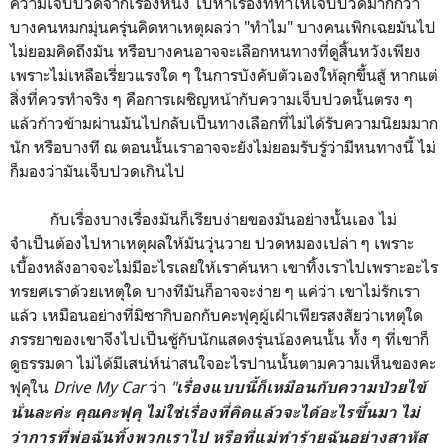
ความเจ็บปวดจากเรื่องหนึ่ง ไปหาเรื่องที่ทำให้เจ็บปวดมากกว่า
บางคนหมกมุ่นครุ่นคิดหาเหตุผลว่า "ทำไม" บางคนเพิกเฉยมันไป
ไม่ยอมคิดถึงมัน หรือบางคนอาจจะเลือกหนทางที่ดูสิ้นหวังเพียง
เพราะไม่เหลือเรี่ยวแรงใด ๆ ในการบังคับตัวเองให้ลุกขึ้นสู้ หากแต่
สิ่งที่ควรทำจริง ๆ คือการเผชิญหน้ากับความเจ็บปวดนั้นตรง ๆ
แล้วก้าวข้ามผ่านมันไปกลับเป็นทางเลือกที่ไม่ได้รับความนิยมมาก
นัก หรือบางที ณ ตอนนั้นเราอาจจะยังไม่ยอมรับรู้ว่ามีหนทางนี้ ไม่
ก็มองว่ามันเจ็บปวดเกินไป
กับเรื่องบางเรื่องมันก็เรียบง่ายของมันอย่างนั้นเอง ไม่
จำเป็นต้องไปหาเหตุผลให้มันวุ่นวาย ปวดหมองเปล่า ๆ เพราะ
เบื้องหลังอาจจะไม่มีอะไรเลยให้เราค้นหา เขาทิ้งเราไปเพราะอะไร
ทรยศเราด้วยเหตุใด บางทีมันก็อาจจะง่าย ๆ แค่ว่า เขาไม่รักเรา
แล้ว เหมือนอย่างที่มิซากิบอกกับคะฟุคุผู้เฝ้าเพียรสงสัยว่าเหตุใด
ภรรยาของเขาจึงไปเป็นชู้กับนักแสดงรุ่นน้องคนนั้น ทั้ง ๆ ที่เขาก็
ดูธรรมดา ไม่ได้มีเสน่ห์น่าสนใจอะไรปานนั้นตามความเห็นของคะ
ฟุคุใน
Drive My Car
ว่า
"
เรื่องแบบนี้ก็เหมือนกับความป่วยไข้
นั่นละค่ะ คุณคะฟุคุ ไม่ใช่เรื่องที่คิดแล้วจะได้อะไรขึ้นมา ไม่
ว่าการที่พ่อฉันทิ้งพวกเราไป หรือที่แม่ทำร้ายฉันอย่างสาหัส