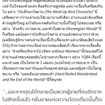
เหงาในระดับหลุมดำที่ดูดกลืนคนอ่านให้จมลงไปในความกลวง
เปล่าในใจของตัวละคร คือตรึงเราอยู่หมัด แต่บางเรื่องก็เครียดเกิน
ไป อย่าง
"บันทึกนกไขลาน (
The Wind-Up Bird Chronicle)"
นี่
เครียดมาก กว่าจะอ่านจบใช้เวลานานทีเดียว อ่านจบแล้วยังเครียด
ค้างอยู่พักใหญ่ อะไรมันจะกดดันกันปานนั้นก็ไม่รู้ ไม่ชอบเลย หรือ
อย่าง
"ด้วยรัก, ความตาย, และหัวใจสลาย (Norwegian Wood)"
นี่
ก็เครียด แต่น้อยกว่าบันทึกนกไขลาน อ่านแล้วชอบมากกว่าด้วย
(แต่มีคนรู้จักบางคนอ่านเรื่องนี้เป็นเรื่องแรก แล้วเกลียดเฮียไปเลย
555) ถ้าหากอยากจะเริ่มอ่านงานของเฮียล่ะก็ เริ่มจากพวกเรื่องสั้น
อย่าง
"
ชายที่คนรักจากไป (Men without Women)"
นี้ก่อนเลยก็ได้
ถ้าอ่านแล้วชอบค่อยขยับไปอ่านพวกเรื่องยาว อย่าง 1Q84 เรื่องนี้
แนะนำเลย เป็นไตรภาค 3 เล่มจบ (แปลไทย) เราชอบมาก เป็น
เรื่องของการตามหากันและกันของชายหนุ่ม และหญิงสาวในโลกคู่
ขนาน หรือ
"
แดนฝันปลายขอบฟ้า (Hard-Boiled Wonderland
and the End of the World)"
นี่ก็สนุกค่ะ
"...และหากคุณได้กลายเป็นพวกผู้ชายที่คนรักจาก
ไปสักครั้งแล้ว กลิ่นอายแห่งความโดดเดี่ยวนั้นก็จะ