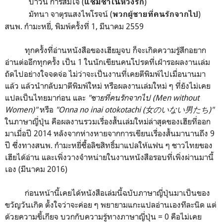
ปาวัน การสมใจ (
)
แซมซ่าในห้วงรัก
มัทนา จาตุรแสงไพโรจน์ (
)
พวกผู้ชายที่คนรักจากไป
สนพ. กำมะหยี่, พิมพ์ครั้งที่ 1, มีนาคม 2559
ทุกครั้งที่อ่านหนังสือของเฮียมูจบ ก็จะเกิดความรู้สึกอยาก
อ่านต่ออีกทุกครั้ง เป็น 1 ในนักเขียนคนโปรดที่เฝ้ารอผลงานเล่ม
ถัดไปอย่างใจจดจ่อ ไม่ว่าจะเป็นงานที่เคยตีพิมพ์ไปเมื่อนานมา
แล้ว แล้วนำกลับมาตีพิมพ์ใหม่ หรือผลงานเล่มใหม่ ๆ ที่ยังไม่เคย
แปลเป็นไทยมาก่อน และ
"ชายที่คนรักจากไป (Men without
Women)"
หรือ
"Onna no inai otokotachi (女のいない男たち)"
ในภาษาญี่ปุ่น คือผลงานรวมเรื่องสั้นเล่มใหม่ล่าสุดของเฮียที่ออก
มาเมื่อปี 2014 หลังจากห่างหายจากการเขียนเรื่องสั้นมานานถึง 9
ปี ซึ่งทางสนพ. กำมะหยี่ซื้อลิขสิทธิ์มาแปลให้แฟน ๆ ชาวไทยของ
เฮียได้อ่าน และเพิ่งวางจำหน่ายในงานหนังสือรอบที่เพิ่งผ่านมานี้
เอง (มีนาคม 2016)
ก่อนหน้านี้เคยได้หนังสือเล่มนี้ฉบับภาษาญี่ปุ่นมาเป็นของ
ขวัญวันเกิด ตั้งใจว่าจะค่อย ๆ พยายามแกะแปลอ่านเองทีละนิด แต่
ด้วยความขี้เกียจ บวกกับความรู้ทางภาษาญี่ปุ่น = 0 คือไม่เคย