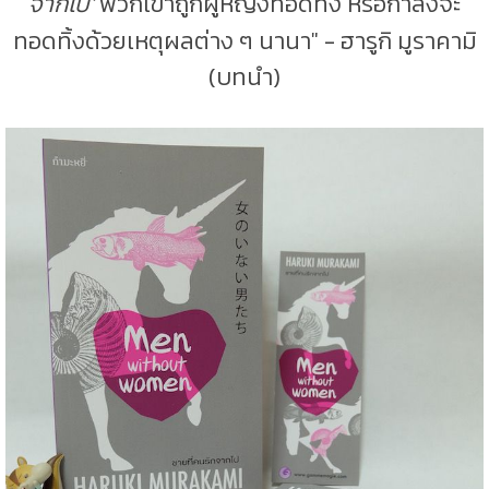
จากไป'
พวกเขาถูกผู้หญิงทอดทิ้ง หรือกำลังจะ
ทอดทิ้งด้วยเหตุผลต่าง ๆ นานา" - ฮารูกิ มูราคามิ
(บทนำ)