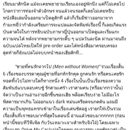
เรียนมาสักนิด แม้จะเคยพยายามเรียนเองอยู่พักนึง แต่ก็ไม่เคยไป
ไกลกว่าการท่องจำตัวอักษร จนแล้วจนรอดก็เลยไม่เคยหยิบ
หนังสือเล่มนั้นออกมาเปิดดูสักที แล้วก็เริ่มมีข่าวออกมาจาก
กำมะหยี่ว่ากำลังเตรียมการจะแปลและจัดพิมพ์เรื่องนี้ ก็เลยเกิดแรง
บันดาลใจในการหยิบฉบับภาษาญี่ปุ่นออกมาเปิดดูและเริ่มแกะ
ความจนได้ หลังจากพยายามกระดึ๊บ ๆ แปลวันละนิด ผ่านมาจนถึง
ฉบับแปลไทยเปิดให้ pre-order และได้หนังสือมาครอบครอง
สุดท้ายก็ยังแปลไม่จบบทนำของเฮียสักที...
"
ชายที่คนรักจากไป (Men without Women)"
รวมเรื่องสั้น
6 เรื่องของบรรดาคุณผู้ชายที่อกหักรักคุด ถูกคนรัก หรือคน
เคย
รัก
ทอดทิ้งไปไม่ทางใดก็ทางหนึ่ง 4 เรื่องในนั้นเป็นเรื่องของความ
สัมพันธ์แบบลอบคบชู้ รักสามเศร้า เราสามคน (หรือมากกว่านั้น)
จัดว่าเป็นงานอ่านง่ายอีกชิ้นของเฮีย พล็อตเรียบง่าย ไม่มีอะไร
พิสดารมากเกิน ไม่ออกแนว dark หม่นเครียดจนกดดัน แถมมี
ความเป็นพุทธแทรกเข้ามาในเรื่องเด่นชัดอยู่ เรายกให้เป็นรวม
เรื่องสั้นที่เราชอบมากที่สุดในตอนนี้ อ่านแล้วชอบมากกกกก (ก่อน
หน้านี้ชอบทีวีพีเพิล กับวันเหมาะเจาะสำหรับจิงโจ้) โดยเฉพาะ
เรื่องแรก
Drive My Car
(แปลโดยคุณ กนกวรรณ เกตุชัยมาศ) เป็น