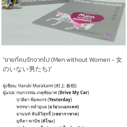
"ชายที่คนรักจากไป (Men without Women - 女
のいない男たち)"
ผู้เขียน: Haruki Murakami (村上 春樹)
ผู้แปล: กนกวรรณ เกตุชัยมาศ (
)
Drive My Car
ปาลิดา พิมพะกร (
)
Yesterday
พรรษา หลำอุบล (
)
อวัยวะเอกเทศ
อานนท์ สันติวิสุทธิ์ (
)
เซฮาราซาด
มุทิตา พานิช (
)
คิโนะ