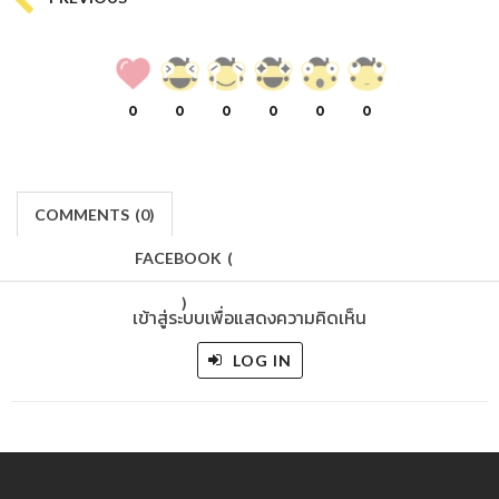
21st September 2022, 4:13 am
BANLUEBOOKS
Report
502
SUBSCRIBE
VIEWS