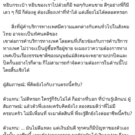
หยิบกระเป๋า หยิบของเราไปด้วยก็มี พอๆกับคนขาย ดีๆอย่างพี่ก็มี
เลว ๆ ก็มี ก็ต้องดู ต้องเลี่ยงเท่าที่ทำได้ แต่เลี่ยงไม่ได้ตลอดหรอก
สิ่งที่ผู้ค้าบริการทางเพศมีความแตกต่างกับคนทั่วไปในสังคม
ไทย อาจจะเป็นทัศนคติของ
เขาต่อการค้าบริการทางเพศ โดยคนที่เกี่ยวข้องกับการค้าบริการ
ทางเพศ ไม่ว่าจะเป็นผู้ซื้อหรือผู้ขาย จะมองว่าความต้องการทาง
เพศเป็นเรื่องธรรมชาติของมนุษย์แม้สังคมจะพยายามปกปิดและ
ปิดกั้นอย่างไรก็ตาม ก็ไม่สามารถกำจัดความต้องการในด้านนี้ไป
โดยสิ้นเชิงได้
ผู้สัมภาษณ์: พี่คิดยังไงกับงานตรงนี้ครับ?
ตัวแทน: ไม่ดีหรอก ใครรู้ก็รับไม่ได้ ก็อย่างที่บอก ที่บ้านรู้เลิกแน่ ผู้
สัมภาษณ์: แล้วตัวพี่เองละครับคิดยังไง ลองสมมติว่าพี่ไม่มี
ครอบครัว ไม่มีเพื่อนที่ จะมาตัดสินพี่ พี่จะรู้สึกยังไงต่ออาชีพนี้ครับ?
ตัวแทน: … มันไม่ดีแหละ แต่เงินมันดี ทุกคนก็มีปัญหาของตัวเอง
ทั้งนั้น อาชีพนี้ เลยเข้าง่ายออกยาก พอรู้ว่ามันได้เงินมาง่าย ถึงจะ