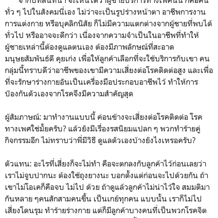
ทั่ว ๆ ไปในสังคมนี่เอง ไม่ว่าจะเป็นรูปร่างหน้าตา อาชีพการงาน
การแต่งกาย หรือบุคลิกนิสัย ก็ไม่มีความแตกต่างจากผู้ชายที่พบได้
ทั่วไป หรืออาจจะดีกว่า เนื่องจากความจำเป็นในอาชีพที่ทำให้
ผู้ชายเหล่านี้ต้องดูแลตนเอง ต้องมีภาพลักษณ์ที่สะอาด
มนุษยสัมพันธ์ดี คุยเก่ง เพื่อให้ลูกค้าเลือกที่จะใช้บริการกับเขา คน
กลุ่มนี้ทราบดีว่าอาชีพของเขามีความเสี่ยงต่อโรคติดต่อสูง และเพื่อ
ที่จะรักษาร่างกายอันเป็นเครื่องมือประกอบอาชีพไว้ ทำให้การ
ป้องกันตัวเองจากโรคจึงมีความสำคัญสุด
ผู้สัมภาษณ์: มาทำงานแบบนี้ ค่อนข้างจะเสี่ยงต่อโรคติดต่อ โรค
ทางเพศใช่มั้ยครับ? แล้วยังมีเรื่องรสนิยมแปลก ๆ พวกทำร้ายคู่
กิจกรรมอีก ไม่ทราบว่าพี่มีวิธี ดูแลตัวเองบ้างยังไงเหรอครับ?
ตัวแทน: อะไรที่เสี่ยงก็จะไม่ทำ คือจะตกลงกับลูกค้าไว้ก่อนเลยว่า
เราไม่จูบปากนะ ต้องใช้ถุงยางนะ บอกตั้งแต่ก่อนจะไปด้วยกัน ถ้า
เขาไม่โอเคก็คือจบ ไม่ไป ด้วย ถ้าดูแล้วลูกค้าไม่น่าไว้ใจ สมมติมา
กันหลาย ๆคนสักสามคนขึ้น เป็นเกย์ทุกคน แบบนั้น เราก็ไม่ไป
เสี่ยงโดนรุม ทำร้ายร่างกาย แต่ก็มีลูกค้าบางคนที่เป็นพวกโรคจิต