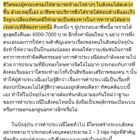
ชีวิตของผู้ครอบครองให้สามารถทำอะไรต่างๆ ในสังคมได้สะดวก
ขึ้น ด้วยเหตุนี้เอง อาชีพขายบริการซึ่งได้รายได้ค่อนข้างดีและเร็ว
จึงถูกเปลี่ยนทัศนคติให้กลายเป็นช่องทางในการหารายได้อย่าง
เร่งด่วนที่ดีช่องทางหนึ่ง
คืนหนึ่ง ๆ ผู้ประกอบอาชีพนี้อาจรายได้
สูงสุดถึงคืนละ 6000-7000 บาท อีกทั้งค่านิยมใหม่ ๆ อย่าง การพึ่ง
ตนเองและการให้ความสำคััญเฉพาะเรื่องของตนในสังคมปัจจุบัน
ยังทำให้ความเป็นปึกแผ่นน้อยลง ส่งผลให้ความเข้มข้นในการตี
ตราการกระทำผิดศีลธรรมอย่างการค้าประเวณีอ่อนกำลังลงตามไป
ด้วย การประนามที่มีบทลงโทษทางจิตใจไม่มาก ประกอบกับการที่
สังคมเริ่มมองว่าใครจะทำอะไรก็เป็นสิทธิและเสรีภาพของคน ๆ นั้น
ทำให้ผู้ค้าประเวณีเองไม่รู้สึกว่า เรื่องการค้าประเวณีเป็นเรื่องที่
ต้องปกปิดและไม่ได้รู้สึกว่าตนเองถูกสังคมตีตรา ทัศนคติแบบนี้
เอง ทำให้ในปัจจุบันเราอาจต้องหันกลับมามองกันใหม่ว่าฐานะ
ของการค้าประเวณีในสังคมไทยนั้น ยังถือเป็นพฤติกรรมเบี่ยงเบน
หรือการออกนอกลู่นอกทางอีกหรือไม่
ในปัจจุบัน การค้าประเวณีโดยทั่วไป มีโครงสร้างระบบสังคม
อย่างหลวม ๆ ประกอบด้วยบุคคลประมาณ 2 – 3 กลุ่ม กลุ่มที่สำคัญ
ที่สุดคือ กลุ่มผู้ค้าประเวณี ซึ่งรูปแบบการค้าในทุกวันนี้