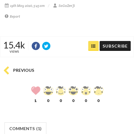
19th May 2020, 5:45 am
SaGaZenJi
Report
15.4k
SUBSCRIBE
VIEWS
PREVIOUS
1
0
0
0
0
0
COMMENTS
(
1)