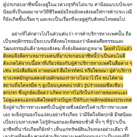
ผู้ประกอบอาชีพนี้จะอยู่ในแวดวงธุรกิจไม่นาน ค่านิยมแบบปัจเจก
นิยมที่เป็นผลมาจากวิถีชีวิตสมัยใหม่ยังคงส่งผลให้การค้าประเวณี
ก็ยังเกิดขึ้นเรื่อย ๆ และจะเป็นเรื่องที่จะอยู่คู่กับสังคมไทยต่อไป
อย่างที่ได้กล่าวไปในส่วนต้นว่า การค้าบริการทางเพศนั้น ถือ
เป็นพฤติกรรมเบี่ยงเบนที่สังคมไทยมองว่าผิดต่อศีลธรรมและ
วัฒนธรรมอันดีงามของสังคม ทั้งยังผิดต่อกฎหมาย
โดยทั่วไปแล้ว
สังคมจึงตีตราเหมารวมคนที่มาประกอบอาชีพนี้ว่าเป็นคนไม่ดี
สังเกตได้จากเนื้อหาที่เกี่ยวข้องกับผู้ค้าบริการทางเพศในสื่อต่าง ๆ
เช่น หนังสือพิมพ์ ภาพยนตร์ สื่อโทรทัศน์ หรือโฆษณา ผู้ค้าบริการ
ทางเพศมักถูกแสดงด้วยลักษณะท่าทางไม่น่าไว้ใจ พบได้ตาม
สถานที่อโคจรมืด ๆ ดูเป็ยนบุคคลน่ากลัว รูปร่างผอมซีดเซียว
สกปรก ซึ่งถูกยัดเยียดว่าเกิดจากการไม่รักในร่างกายของตนเอง
ไม่ดูแลตนเองจนติดโรคสร้างปัญหาให้กับภาพลักษณ์ของประเทศ
ยิ่งผู้ค้าบริการทางเพศที่เป็นผู้ชายซึ่งสมัครใจค้าบริการทางเพศ
เอง จะยิ่งถูกมองในแง่ลบอย่างรังเกียจ ว่ามีจิตใจผิดปกติ มีรสนิยม
เบี่ยงเบนทางเพศ ไม่รู้จักแยกแยะผิดชอบชั่วดี ทั้ง ๆ ที่รู้ว่าเป็น
อาชีพที่น่ารังเกียจก็ยังทำ เห็นแก่ทรัพย์สินเงินทองอย่างเดียว ที่
เลวร้ายที่สุดคือ ชายผู้ค้าบริการทางเพศมักถูกมองว่าเป็นกลุ่มที่มี