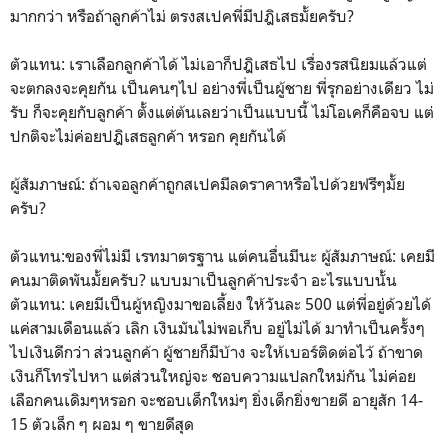
มากกว่า หรือถ้าลูกค้าไม่ ตรงสเปคพี่มีปฎิเสธมั้ยครับ?
ตัวแทน: เราเลือกลูกค้าได้ ไม่เอาก็ปฎิเสธไป เรื่องรสนิยมแล้วแต่
จะตกลงจะคุยกัน เป็นคนๆไป อย่างพี่เป็นผู้ชาย พี่รุกอย่างเดียว ไม่
รับ ก็จะคุยกับลูกค้า ตั้งแต่ต้นเลยว่าเป็นแบบนี้ ไม่โอเคก็คือจบ แต่
ปกติจะไม่ค่อยปฎิเสธลูกค้า หรอก คุยกันได้
ผู้สัมภาษณ์: ถ้าเจอลูกค้าถูกสเปคมีลดราคาหรือไปด้วยฟรีๆมั้ย
ครับ?
ตัวแทน:ของพี่ไม่มี เรทมาตรฐาน แต่คนอื่นมีนะ ผู้สัมภาษณ์: เคยมี
คนมาติดพันมั้ยครับ? แบบมาเป็นลูกค้าประจำ อะไรแบบนั้น
ตัวแทน: เคยมีเป็นผู้หญิงมาขอเลี้ยง ให้วันละ 500 แต่พี่อยู่ด้วยได้
แค่สามเดือนแล้ว เลิก เงินมันไม่พอเก็บ อยู่ไม่ได้ มาทำเป็นครั้งๆ
ไปเงินดีกว่า ส่วนลูกค้า ผู้ชายก็มีบ้าง จะให้เบอร์ติดต่อไว้ ถ้าขาด
เงินก็โทรไปหา แต่ส่วนใหญ่จะ ชอบความแปลกใหม่กัน ไม่ค่อย
เลือกคนเดิมๆหรอก จะชอบเด็กใหม่ๆ ยิ่งเด็กยิ่งขายดี อายุสัก 14-
15 ตัวเล็ก ๆ ผอม ๆ ขายดีสุด