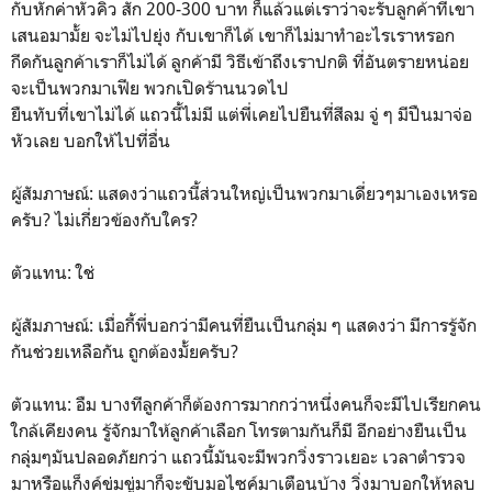
กับหักค่าหัวคิว สัก 200-300 บาท ก็แล้วแต่เราว่าจะรับลูกค้าที่เขา
เสนอมามั้ย จะไม่ไปยุ่ง กับเขาก็ได้ เขาก็ไม่มาทำอะไรเราหรอก
กีดกันลูกค้าเราก็ไม่ได้ ลูกค้ามี วิธีเข้าถึงเราปกติ ที่อันตรายหน่อย
จะเป็นพวกมาเฟีย พวกเปิดร้านนวดไป
ยืนทับที่เขาไม่ได้ แถวนี้ไม่มี แต่พี่เคยไปยืนที่สีลม จู่ ๆ มีปืนมาจ่อ
หัวเลย บอกให้ไปที่อื่น
ผู้สัมภาษณ์: แสดงว่าแถวนี้ส่วนใหญ่เป็นพวกมาเดี่ยวๆมาเองเหรอ
ครับ? ไม่เกี่ยวข้องกับใคร?
ตัวแทน: ใช่
ผู้สัมภาษณ์: เมื่อกี้พี่บอกว่ามีคนที่ยืนเป็นกลุ่ม ๆ แสดงว่า มีการรู้จัก
กันช่วยเหลือกัน ถูกต้องมั้ยครับ?
ตัวแทน: อืม บางทีลูกค้าก็ต้องการมากกว่าหนึ่งคนก็จะมีไปเรียกคน
ใกล้เคียงคน รู้จักมาให้ลูกค้าเลือก โทรตามกันก็มี อีกอย่างยืนเป็น
กลุ่มๆมันปลอดภัยกว่า แถวนี้มันจะมีพวกวิ่งราวเยอะ เวลาตำรวจ
มาหรือแก็งค์ข่มขู่มาก็จะขับมอไซค์มาเตือนบ้าง วิ่งมาบอกให้หลบ