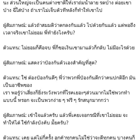
นะ ส่วนใหญ่จะเป็นคนต่างชาติให้เราถ่มน้ำลาย รดบ้าง ต่อยเขา
บ้าง ฉี่ใส่บ้าง ถ้าเราไม่เจ็บตัวทีหลังก็ทำให้เขาไป
ผู้สัมภาษณ์: แล้วถ้าสมมติว่าตกลงกันแล้ว ไปด้วยกันแล้ว แต่พอถึง
เวลาจริงเขาไม่ยอม พี่ทำยังไงครับ?
ตัวแทน: ไม่ยอมก็คือจบ พี่ก็ขอเงินเขามาแล้วก็กลับ ไม่มีอะไรด้วย
ผู้สัมภาษณ์: แสดงว่าป้องกันตัวเองสำคัญที่สุด?
ตัวแทน: ใช่ ต้องป้องกันดีๆ พี่ว่าพวกพี่ป้องกันดีกว่าคนปกติอีก มัน
เป็นอาชีพของ
เรา พอรู้ว่าเสี่ยงก็ยิ่งระวังพวกที่โรคเยอะๆส่วนมากไม่ใช่พวกทำ
แบบนี้ หรอก จะเป็นพวกง่าย ๆ ฟรี ๆ รักสนุกมากกว่า
ผู้สัมภาษณ์: เข้าใจแล้วครับ แล้วพี่เคยเจอกรณีที่เขาไม่ยอม จะ
ทำให้ได้ ใช้กำลังบังคับ มั้ยครับ?
ตัวแทน: เคย แต่ไม่กี่ครั้ง ลูกค้าทุกคนไม่ใช่ว่าจะดีทุกคน บางคนก็