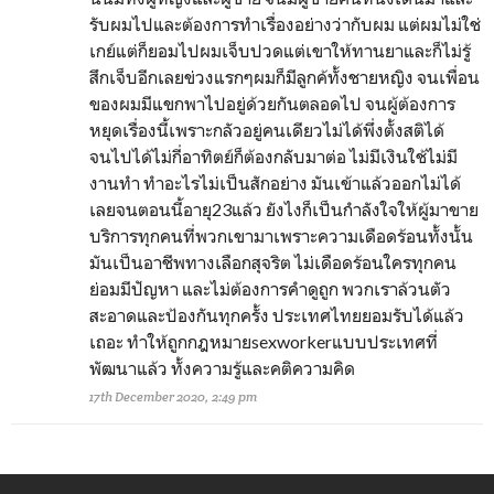
รับผมไปและต้องการทำเรื่องอย่างว่ากับผม แต่ผมไม่ใช่
เกย์แต่ก็ยอมไปผมเจ็บปวดแต่เขาให้ทานยาและก็ไม่รู้
สึกเจ็บอีกเลยข่วงแรกๆผมก็มีลูกค้ทั้งชายหญิง จนเพื่อน
ของผมมีแขกพาไปอยู่ด้วยกันตลอดไป จนผู้ต้องการ
หยุดเรื่องนี้เพราะกลัวอยู่คนเดียวไม่ได้พึ่งตั้งสติได้
จนไปได้ไม่กี่อาทิตย์ก็ต้องกลับมาต่อ ไม่มีเงินใช้ไม่มี
งานทำ ทำอะไรไม่เป็นสักอย่าง มันเข้าแล้วออกไม่ได้
เลยจนตอนนี้อายุ23แล้ว ยังไงก็เป็นกำลังใจให้ผู้มาขาย
บริการทุกคนที่พวกเขามาเพราะความเดือดร้อนทั้งนั้น
มันเป็นอาชีพทางเลือกสุจริต ไม่เดือดร้อนใครทุกคน
ย่อมมีปัญหา และไม่ต้องการคำดูถูก พวกเราล้วนตัว
สะอาดและป้องกันทุกครั้ง ประเทศไทยยอมรับได้แล้ว
เถอะ ทำให้ถูกกฎหมายsexworkerแบบประเทศที่
พัฒนาแล้ว ทั้งความรู้และคติความคิด
17th December 2020, 2:49 pm