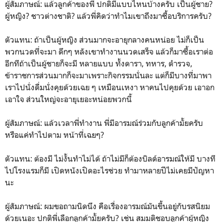
ผู้สัมภาษณ์: แล้วลูกค้าของพี่ ปกติมีแบบไหนบ้างครับ เป็นผู้ชาย?
ผู้หญิง? ชาวต่างชาติ? แล้วพี่คิดว่าทำไมเขาถึงมาซื้อบริการครับ?
ตัวแทน: ถ้าเป็นผู้หญิง ส่วนมากจะอายุกลางคนหน่อย ไม่ก็เป็น
พวกนวดที่จะมา ดึกๆ หลังเขาทำงานนวดเสร็จ แล้วก็มาซื้อเราต่อ
อีกทีถ้าเป็นผู้ชายก็จะมี หลายแบบ ทั้งดารา, ทหาร, ตำรวจ,
ข้าราชการส่วนมากก็จะมาเพราะกิจกรรมนั่นละ แต่ก็มีบางที่มาพา
เราไปนั่งดื่มนั่งคุยด้วยเฉย ๆ เหมือนเหงา หาคนไปคุยด้วย เอาอก
เอาใจ ส่วนใหญ่จะอายุเยอะหน่อยพวกนี้
ผู้สัมภาษณ์: แล้วเวลาพี่ทำงาน พี่มีอารมณ์ร่วมกับลูกค้ามั้ยครับ
หรือแค่ทำไปตาม หน้าที่เฉยๆ?
ตัวแทน: ต้องมี ไม่งั้นทำไม่ได้ ถ้าไม่มีก็ต้องบิลด์อารมณ์ให้มี บางที
ไปโรงแรมก็มี เปิดหนังเปิดอะไรช่วย ทำมาหลายปีไม่เคยมีปัญหา
นะ
ผู้สัมภาษณ์: ผมขอถามนิดนึง คือเรื่องอารมณ์มันขึ้นอยู่กับรสนิยม
ด้วยเนอะ ปกติพี่เลือกลูกค้ามั้ยครับ? เช่น สมมติชอบลูกค้าผู้หญิง