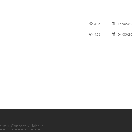
385
15/02/2
451
04/03/2
out
/
Contact
/
Jobs
/