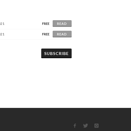
021
FREE
READ
021
FREE
READ
SUBSCRIBE