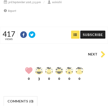
3rd September 2016, 5:13 pm
sainichi
Report
417
SUBSCRIBE
VIEWS
NEXT
0
3
0
0
0
0
COMMENTS
(
0)