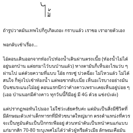
ถ้ารูปวาดมันเทพไปก็กูเกิลเถอะ กราบแล้ว เราขอ เราอายตัวเอง
พอกลับเข้าเรื่อง...
ไอ้ตอนเดินออกจากห้องไปห้องน้ำเดินผ่านตรงเนี้ย (ห้องน้ำไม่ได้
อยู่นอกบ้าน แต่ยกมาไว้บนบ้านแล้ว) หางตามันก็เห็นอะไรแว่บ ๆ
ผ่านไป แต่ด้วยความที่แบบ โอ้ย กระซู่ ปวดฉี่อะ ไม่ไหวแล้ว ไม่ได้
สนใจ ก็พุ่งไปเข้าห้องน้ำ แต่พอขากลับเนี่ย เห็นอะไรบางอย่างมัน
บินชนระแนงไม้อยู่ ตอนแรกนึกว่าค้างคาวเพราะเคยเห็นอยู่บ่อย ๆ
(เออ บ้านนอกมีค้างคาว ทุกวันนี้ก็มีอยู่ มี 4G ด้วย แข่งป่ะล่ะ)
แต่ปรากฏพอหันไปมอง ไม่ใช่ว่ะเฮ้ยครับค่ะ แต่มันเป็นสิ่งมีชีวิตที่
มีลักษณะตัวเท่าเด็กทารกที่มีหัวขนาดใหญ่มาก ตรงตำแหน่งที่ควร
จะเป็นหูมันดันเป็นปีกกระพืออยู่ ส่วนหน้าดันเป็นหน้าคนแก่แบบ
แก่มากสัก 70-80 ระบุเพศไม่ได้ว่าตัวผู้หรือตัวเมีย ลักษณะคือมัน