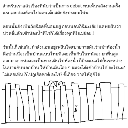
สำหรับเราแล้วเรื่องที่นับว่าเป็นการ debut พบเห็นพลังงานครั้ง
แรกเลยต้องย้อนไปตอนเด็กสมัยยังประถมโน้น
ตอนนั้นยังเป็นวัยฉี่รดที่นอนอยู่ ก่อนนอนก็ฉี่นะเฮ้ย! แต่พอฝันว่า
ปวดฉี่แล้วเข้าห้องน้ำทีไรก็ได้เรื่องทุกที! แม่ย้อย!!
วันนั้นก็เช่นกัน กำลังนอนอยู่เพลินใจสบายกายฝันว่าเข้าห้องน้ำ
คือบ้านนี่จะเป็นบ้านแบบไทยที่เคยเห็นกันในหนังอะ ยกพื้นสูง
ออกมาจากห้องจะเป็นทางเดินไปห้องน้ำ ก็มีระแนงไม้กั้นระหว่าง
ในบ้านกับนอกบ้าน ให้บ้านมันโล่ง ๆ ลมจะได้เข้าบ้านได้ อะไรนะ?
ไม่เคยเห็น ก็ไปกูเกิลหาดิ อะไร? ขี้เกียจ วาดให้ดูก็ได้