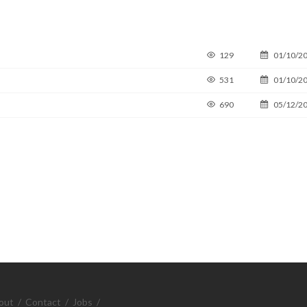
129
01/10/2
531
01/10/2
690
05/12/2
out
/
Contact
/
Jobs
/