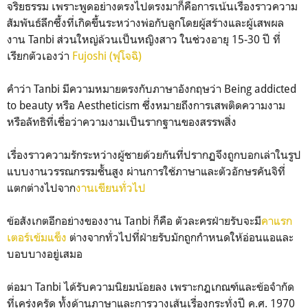
จริยธรรม เพราะพูดอย่างตรงไปตรงมาก็คือการเน้นเรื่องราวความ
สัมพันธ์ลึกซึ้งที่เกิดขึ้นระหว่างพ่อกับลูกโดยผู้สร้างและผู้เสพผล
งาน Tanbi ส่วนใหญ่ล้วนเป็นหญิงสาว ในช่วงอายุ 15-30 ปี ที่
เรียกตัวเองว่า
Fujoshi (ฟุโจฉิ)
คำว่า Tanbi มีความหมายตรงกับภาษาอังกฤษว่า Being addicted
to beauty หรือ Aestheticism ซึ่งหมายถึงการเสพติดความงาม
หรือลัทธิที่เชื่อว่าความงามเป็นรากฐานของสรรพสิ่ง
เรื่องราวความรักระหว่างผู้ชายด้วยกันที่ปรากฏจึงถูกบอกเล่าในรูป
แบบงานวรรณกรรมชั้นสูง ผ่านการใช้ภาษาและตัวอักษรคันจิที่
แตกต่างไปจาก
งานเขียนทั่วไป
ข้อสังเกตอีกอย่างของงาน Tanbi ก็คือ ตัวละครฝ่ายรับจะมี
คาแรก
เตอร์เข้มแข็ง
ต่างจากทั่วไปที่ฝ่ายรับมักถูกกำหนดให้อ่อนแอและ
บอบบางอยู่เสมอ
ต่อมา Tanbi ได้รับความนิยมน้อยลง เพราะกฎเกณฑ์และข้อจำกัด
ที่เคร่งครัด ทั้งด้านภาษาและการวางเส้นเรื่องกระทั่งปี ค.ศ. 1970