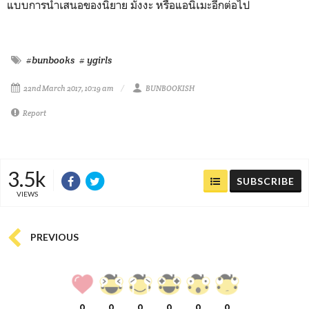
แบบการนำเสนอของนิยาย มังงะ หรือแอนิเมะอีกต่อไป
#bunbooks
# ygirls
22nd March 2017, 10:19 am
BUNBOOKISH
Report
3.5k
SUBSCRIBE
VIEWS
PREVIOUS
0
0
0
0
0
0