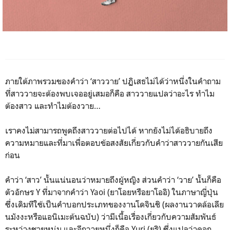
ภายใต้ภาพรวมของคำว่า ‘สาววาย’ ปฏิเสธไม่ได้ว่าหนึ่งในคำถาม
ที่สาววายจะต้องพบเจออยู่เสมอก็คือ สาววายแปลว่าอะไร ทำไม
ต้องสาว และทำไมต้องวาย…
เราคงไม่สามารถพูดถึงสาววายต่อไปได้ หากยังไม่ได้อธิบายถึง
ความหมายและที่มาเพื่อตอบข้อสงสัยเกี่ยวกับคำว่าสาววายกันเสีย
ก่อน
คำว่า ‘สาว’ นั้นแน่นอนว่าหมายถึงผู้หญิง ส่วนคำว่า ‘วาย’ นั้นก็คือ
ตัวอักษร Y ที่มาจากคำว่า Yaoi (ยาโอยหรือยาโออิ) ในภาษาญี่ปุ่น
ซึ่งเดิมทีใช้เป็นคำบอกประเภทของงานโดจินชิ (ผลงานวาดล้อเลีย
นมังงะหรือแอนิเมะต้นฉบับ) ว่ามีเนื้อเรื่องเกี่ยวกับความสัมพันธ์
ระหว่างชายหนุ่ม และอีกวายหนึ่งก็คือ Yuri (ยูริ) ซึ่งแปลว่าดอก