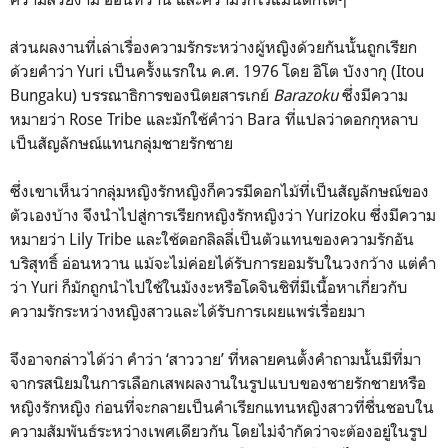
ส่วนผลงานที่เล่าเรื่องความรักระหว่างผู้หญิงด้วยกันนั้นถูกเรียก
ด้วยคำว่า Yuri เป็นครั้งแรกใน ค.ศ. 1976 โดย อิโต บังงากุ (Itou
Bungaku) บรรณาธิการของนิตยสารเกย์
Barazoku
ซึ่งมีความ
หมายว่า Rose Tribe และมักใช้คำว่า Bara ที่แปลว่าดอกกุหลาบ
เป็นสัญลักษณ์แทนกลุ่มชายรักชาย
ซึ่งเขาเห็นว่ากลุ่มหญิงรักหญิงก็ควรมีดอกไม้ที่เป็นสัญลักษณ์ของ
ตัวเองบ้าง จึงนำไปสู่การเรียกหญิงรักหญิงว่า Yurizoku ซึ่งมีความ
หมายว่า Lily Tribe และใช้ดอกลิลลี่เป็นตัวแทนของความรักอัน
บริสุทธิ์ อ่อนหวาน แม้จะไม่ค่อยได้รับการยอมรับในวงกว้าง แต่คำ
ว่า Yuri ก็มักถูกนำไปใช้ในมังงะหรือโดจินชิที่มีเนื้อหาเกี่ยวกับ
ความรักระหว่างหญิงสาวและได้รับการเผยแพร่เรื่อยมา
จึงอาจกล่าวได้ว่า คำว่า ‘สาววาย’ ที่หลายคนตั้งคำถามนั้นมีที่มา
จากรสนิยมในการเลือกเสพผลงานในรูปแบบของชายรักชายหรือ
หญิงรักหญิง ก่อนที่จะกลายเป็นคำเรียกแทนหญิงสาวที่ชื่นชอบใน
ความสัมพันธ์ระหว่างเพศเดียวกัน โดยไม่จำกัดว่าจะต้องอยู่ในรูป