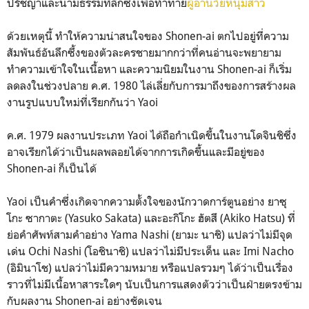
ปรัชญาและนามธรรมที่ลึกซึ้งเพื่อท้าทาย
ผู้อ่านวัยหนุ่มสาว
ด้วยเหตุนี้ ทำให้ความน่าสนใจของ Shonen-ai ตกไปอยู่ที่ความ
สัมพันธ์อันลึกซึ้งของตัวละครชายมากกว่าที่คนอ่านจะพยายาม
ทำความเข้าใจในเนื้อหา และความนิยมในงาน Shonen-ai ก็เริ่ม
ลดลงในช่วงปลาย ค.ศ. 1980 ไล่เลี่ยกับการมาถึงของการสร้างผล
งานรูปแบบใหม่ที่เรียกกันว่า Yaoi
ค.ศ. 1979 ผลงานประเภท Yaoi ได้ถือกำเนิดขึ้นในงานโดจินชิซึ่ง
อาจเรียกได้ว่าเป็นผลพลอยได้จากการเกิดขึ้นและมีอยู่ของ
Shonen-ai ก็เป็นได้
Yaoi เป็นคำซึ่งเกิดจากความตั้งใจของนักวาดการ์ตูนอย่าง ยาซุ
โกะ ซากาตะ (Yasuko Sakata) และอะกิโกะ ฮัตสึ (Akiko Hatsu) ที่
ย่อคำศัพท์สามคำอย่าง Yama Nashi (ยามะ นาชิ) แปลว่าไม่มีจุด
เด่น Ochi Nashi (โอชินาชิ) แปลว่าไม่มีประเด็น และ Imi Nacho
(อิมินาโช) แปลว่าไม่มีความหมาย หรือแปลรวมๆ ได้ว่าเป็นเรื่อง
ราวที่ไม่มีเนื้อหาสาระใดๆ นับเป็นการแสดงตัวว่าเป็นฝ่ายตรงข้าม
กับผลงาน Shonen-ai อย่างชัดเจน