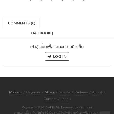
COMMENTS
(
0)
FACEBOOK
(
)
เข้าสู่ระบบเพื่อแสดงความคิดเห็น
LOG IN
Makers
/
Originals
/
Store
/
Sample
/
Redeem
/
About
/
Contact
/
Jobs
/
Copyrights © 2015 All Rights Reserved by Minimore
ภาพและเนื้อหาในเว็บไซต์นี้เป็นงานมีลิขสิทธิ์ ห้ามทำซ้ำหรือดัดแปลง