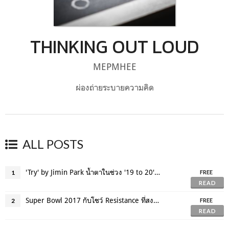
THINKING OUT LOUD
MEPMHEE
ผ่องถ่ายระบายความคิด
ALL POSTS
'Try' by Jimin Park น้ำตาในช่วง '19 to 20' ที่ไม่เคยลืม
1
FREE
READ
Super Bowl 2017 กับโชว์ Resistance ที่สงบและ Classy สุดๆ
2
FREE
READ