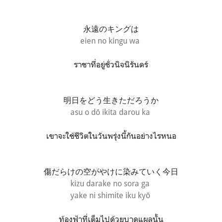
永遠のキングは
eien no kingu wa
ราชาที่อยู่ชั่วนิจนิรันดร์
明日をどう生きただろうか
asu o dō ikita darou ka
เขาจะใช้ชีวิตในวันพรุ่งนี้กันอย่างไรหนอ
傷だらけの空がやけに染みていく今日
kizu darake no sora ga
yake ni shimite iku kyō
ท้องฟ้าที่เต็มไปด้วยบาดแผลนั้น