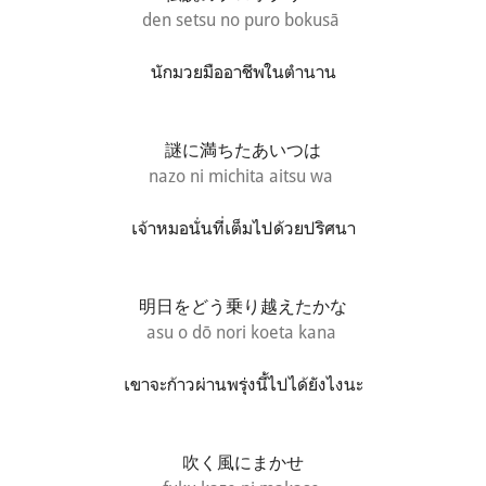
den setsu no puro bokusā
นักมวยมืออาชีพในตำนาน
謎に満ちたあいつは
nazo ni michita aitsu wa
เจ้าหมอนั่นที่เต็มไปด้วยปริศนา
明日をどう乗り越えたかな
asu o dō nori koeta kana
เขาจะก้าวผ่านพรุ่งนี้ไปได้ยังไงนะ
吹く風にまかせ