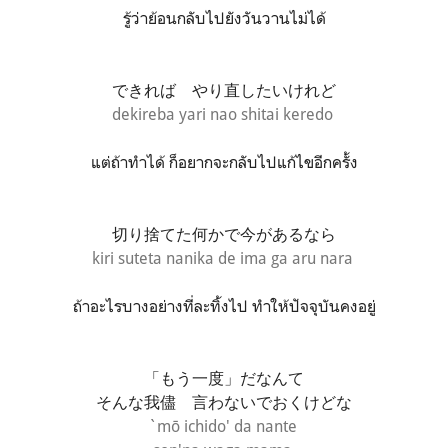
รู้ว่าย้อนกลับไปยังวันวานไม่ได้
できれば やり直したいけれど
dekireba yari nao shitai keredo
แต่ถ้าทำได้ ก็อยากจะกลับไปแก้ไขอีกครั้ง
切り捨てた何かで今があるなら
kiri suteta nanika de ima ga aru nara
ถ้าอะไรบางอย่างที่ละทิ้งไป ทำให้ปัจจุบันคงอยู่
「もう一度」だなんて
そんな我儘 言わないでおくけどな
`mō ichido' da nante