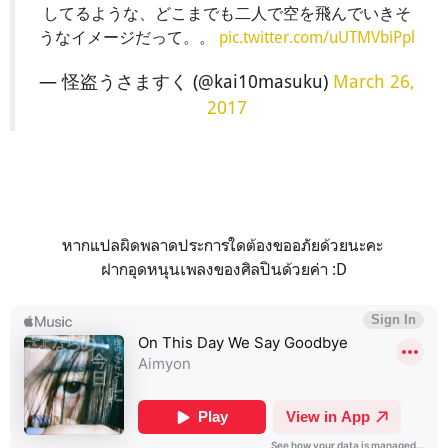
してるような、どこまでも二人で空を飛んでいきそ
うなイメージだって。。
pic.twitter.com/uUTMVbiPpl
— 怪盗うさますく (@kai10masuku)
March 26,
2017
หากแปลผิดพลาดประการใดต้องขออภัยด้วยนะคะ
ฝากอุดหนุนเพลงของศิลปินด้วยค่า :D