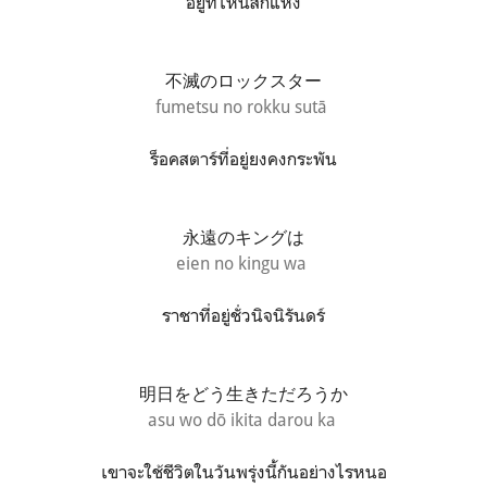
อยู่ที่ไหนสักแห่ง
不滅のロックスター
fumetsu no rokku sutā
ร็อคสตาร์ที่อยู่ยงคงกระพัน
永遠のキングは
eien no kingu wa
ราชาที่อยู่ชั่วนิจนิรันดร์
明日をどう生きただろうか
asu wo dō ikita darou ka
เขาจะใช้ชีวิตในวันพรุ่งนี้กันอย่างไรหนอ