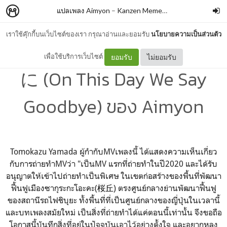
แปลเพลง Aimyon
–
Kanzen Memeshe
เราใช้คุ๊กกี้บนเว็บไซต์ของเรา กรุณาอ่านและยอมรับ
นโยบายความเป็นส่วนตัว
แปลเพลง さよならの今日
เพื่อใช้บริการเว็บไซต์
ยอมรับ
ไม่ยอมรับ
に (On This Day We Say
Goodbye) ของ Aimyon
Tomokazu Yamada ผู้กำกับMVเพลงนี้ ได้แสดงความเห็นเกี่ยว
กับการถ่ายทำMVว่า "เป็นMV แรกที่ถ่ายทำในปี2020 และได้รับ
อนุญาตให้เข้าไปถ่ายทำเป็นพิเศษ ในเขตก่อสร้างของพื้นที่พัฒนา
ฟื้นฟูเมืองซากุระกะโอะคะ(
桜丘
) ตรงศูนย์กลางย่านพัฒนาฟื้นฟู
ของสถานีรถไฟชิบุยะ ทั้งพื้นที่ที่เป็นศูนย์กลางของญี่ปุ่นในเวลานี้
และบทเพลงสมัยใหม่ เป็นสิ่งที่ถ่ายทำได้แค่ตอนนี้เท่านั้น จึงขอถือ
โอกาสนี้บันทึกสิ่งที่อยู่ในปัจจุบันเอาไว้อย่างตั้งใจ และอยากหลง