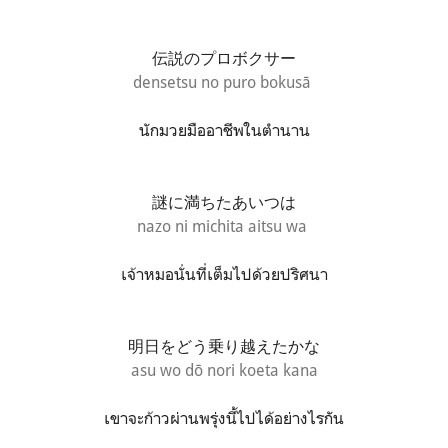
伝説のプロボクサー
densetsu no puro bokusā
นักมวยมืออาชีพในตำนาน
謎に満ちたあいつは
nazo ni michita aitsu wa
เจ้าหมอนั่นที่เต็มไปด้วยปริศนา
明日をどう乗り越えたかな
asu wo dō nori koeta kana
เขาจะก้าวผ่านพรุ่งนี้ไปได้อย่างไรกัน