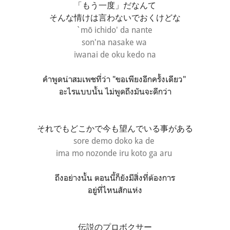
「もう一度」だなんて
そんな情けは言わないでおくけどな
`mō ichido' da nante
son'na nasake wa
iwanai de oku kedo na
คำพูดน่าสมเพชที่ว่า "ขอเพียงอีกครั้งเดียว"
อะไรแบบนั้น ไม่พูดถึงมันจะดีกว่า
それでもどこかで今も望んでいる事がある
sore demo doko ka de
ima mo nozonde iru koto ga aru
ถึงอย่างนั้น ตอนนี้ก็ยังมีสิ่งที่ต้องการ
อยู่ที่ไหนสักแห่ง
伝説のプロボクサー