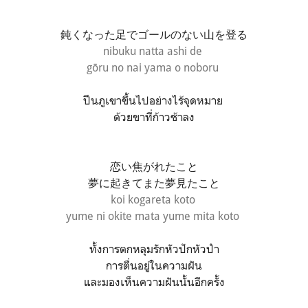
鈍くなった足でゴールのない山を登る
nibuku natta ashi de
gōru no nai yama o noboru
ปีนภูเขาขึ้นไปอย่างไร้จุดหมาย
ด้วยขาที่ก้าวช้าลง
恋い焦がれたこと
夢に起きてまた夢見たこと
koi kogareta koto
yume ni okite mata yume mita koto
ทั้งการตกหลุมรักหัวปักหัวปำ
การตื่นอยู่ในความฝัน
และมองเห็นความฝันนั้นอีกครั้ง