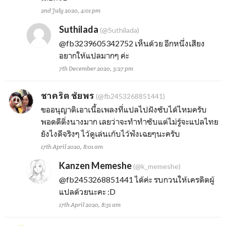
2nd July 2020, 4:01 pm
Suthilada
(@Suthilada)
@fb3239605342752
เห็นด้วย อีกหนึ่งเสียง
อยากให้แปลมากๆ ค่ะ
7th December 2020, 3:27 pm
ชาคริต ชัยพร
(@fb2453268851441)
ขออนุญาติเอาเนื้อเพลงที่แปลไปฝังซับได้ไหมครับ
พอดดีติ่งนางมาก เลยว่าจะทำทำซับแต่ไม่รู้จะแปลไทย
ยังไงดีจริงๆ ไว้ดูเล่นเก้บไว้ฟังเฉยๆนะครับ
17th April 2020, 8:01 am
Kanzen Memeshe
(@k_memeshe)
@fb2453268851441
ได้ค่ะ รบกวนให้เครดิตผู้
แปลด้วยนะคะ :D
17th April 2020, 8:31 am