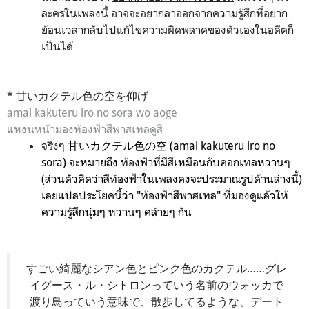
ละครในเพลงนี้ อาจจะอยากลาออกจากความรู้สึกที่อยาก
ย้อนเวลากลับไปแก้ไขความผิดพลาดของตัวเองในอดีตก็
เป็นได้
* 甘いカクテル色の空を仰げ
amai kakuteru iro no sora wo aoge
แหงนหน้ามองท้องฟ้าสีพาสเทลดูสิ
จริงๆ
甘いカクテル色の空 (amai kakuteru iro no
sora) จะหมายถึง ท้องฟ้าที่มีสีเหมือนกับคอกเทลหวานๆ
(ส่วนตัวคิดว่าสีท้องฟ้าในเพลงคงจะประมาณรูปด้านล่างนี้)
เลยแปลประโยคนี้ว่า "ท้องฟ้าสีพาสเทล" ที่มองดูแล้วให้
ความรู้สึกนุ่มๆ หวานๆ คล้ายๆ กัน
すごい綺麗なシアン色とピンク色のカクテル……グレ
イグース・ル・シトロンっていう名前のウォッカで
渡り鳥っていう意味で、散歩してるような、デート