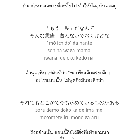
ถ้าอะไรบางอย่างที่ละทิ้งไป ทำให้ปัจจุบันคงอยู่
「もう一度」だなんて
そんな我儘 言わないでおくけどな
`mō ichido' da nante
son'na waga mama
iwanai de oku kedo na
คำพูดเห็นแก่ตัวที่ว่า "ขอเพียงอีกครั้งเดียว"
อะไรแบบนั้น ไม่พูดถึงมันจะดีกว่า
それでもどこかで今も求めているものがある
sore demo doko ka de
ima mo
motomete iru mono ga aru
ถึงอย่างนั้น ตอนนี้ก็ยังมีสิ่งที่เฝ้าตามหา