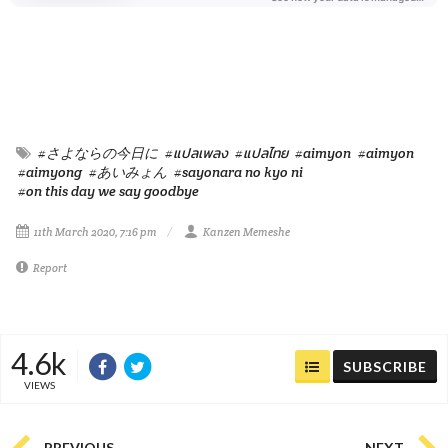
#さよならの今日に
#แปลเพลง
#แปลไทย
#aimyon
#aimyon
#aimyong
#あいみょん
#sayonara no kyo ni
#on this day we say goodbye
11th March 2020, 7:16 pm
Kanzen Memeshe
Report
4.6k
SUBSCRIBE
VIEWS
PREVIOUS
NEXT