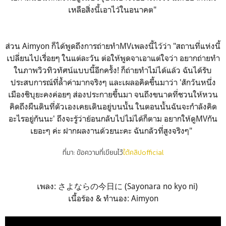
เหลือสิ่งนี้เอาไว้ในอนาคต"
ส่วน Aimyon ก็ได้พูดถึงการถ่ายทำMVเพลงนี้ไว้ว่า "สถานที่แห่งนี้
เปลี่ยนไปเรื่อยๆ ในแต่ละวัน ต่อให้พูดจาเอาแต่ใจว่า อยากถ่ายทำ
ในภาพวิวทิวทัศน์แบบนี้อีกครั้ง! ก็ถ่ายทำไม่ได้แล้ว ฉันได้รับ
ประสบการณ์ที่ล้ำค่ามากจริงๆ และเผลอคิดขึ้นมาว่า 'สักวันหนึ่ง
เมืองชิบุยะคงค่อยๆ ส่องประกายขึ้นมา จนถึงขนาดที่ชวนให้หวน
คิดถึงผืนดินที่ตัวเองเคยเดินอยู่บนนั้น ในตอนนั้นฉันจะกำลังคิด
อะไรอยู่กันนะ' ถึงจะรู้ว่าย้อนกลับไปไม่ได้ก็ตาม อยากให้ดูMVกัน
เยอะๆ ค่ะ ฝากผลงานด้วยนะคะ ฉันกลัวที่สูงจริงๆ"
ที่มา: ข้อความที่เขียนไว้
ใต้คลิปofficial
เพลง: さよならの今日に (Sayonara no kyo ni)
เนื้อร้อง & ทำนอง: Aimyon