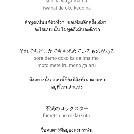
son'na waga mama
iwanai de oku kedo na
คำพูดเห็นแก่ตัวที่ว่า "ขอเพียงอีกครั้งเดียว"
อะไรแบบนั้น ไม่พูดถึงมันจะดีกว่า
それでもどこかで今も求めているものがある
sore demo doko ka de
ima mo
moto mete iru
mono ga aru
ถึงอย่างนั้น ตอนนี้ก็ยังมีสิ่งที่เฝ้าตามหา
อยู่ที่ไหนสักแห่ง
不滅のロックスター
fumetsu no rokku sutā
ร็อคสตาร์ที่อยู่ยงคงกระพัน