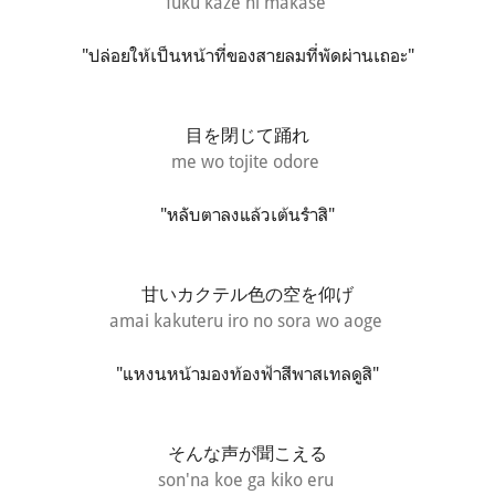
fuku kaze ni makase
"ปล่อยให้เป็นหน้าที่ของสายลมที่พัดผ่านเถอะ"
目を閉じて踊れ
me wo tojite odore
"หลับตาลงแล้วเต้นรำสิ"
甘いカクテル色の空を仰げ
amai kakuteru iro no sora wo aoge
"แหงนหน้ามองท้องฟ้าสีพาสเทลดูสิ"
そんな声が聞こえる
son'na koe ga kiko eru