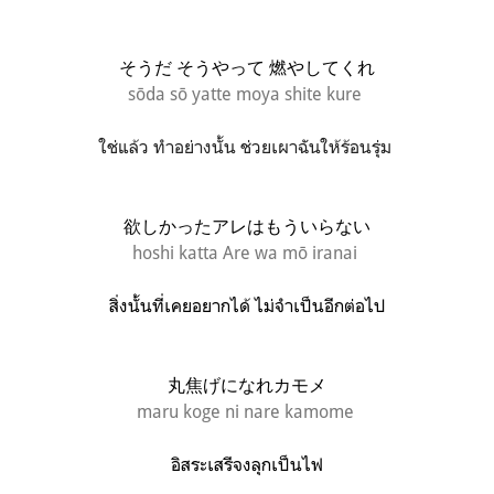
そうだ そうやって 燃やしてくれ
sōda sō yatte moya shite kure
ใช่แล้ว ทำอย่างนั้น ช่วยเผาฉันให้ร้อนรุ่ม
欲しかったアレはもういらない
hoshi katta Are wa mō iranai
สิ่งนั้นที่เคยอยากได้ ไม่จำเป็นอีกต่อไป
丸焦げになれカモメ
maru koge ni nare kamome
อิสระเสรีจงลุกเป็นไฟ