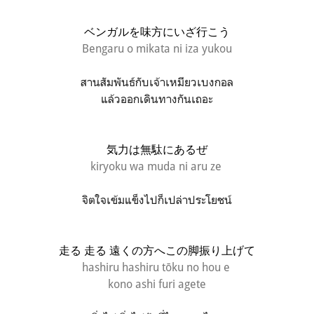
ベンガルを味方にいざ行こう
Bengaru o mikata ni iza yukou
สานสัมพันธ์กับเจ้าเหมียวเบงกอล
แล้วออกเดินทางกันเถอะ
気力は無駄にあるぜ
kiryoku wa muda ni aru ze
จิตใจเข้มแข็งไปก็เปล่าประโยชน์
走る 走る 遠くの方へこの脚振り上げて
hashiru hashiru tōku no hou e
kono ashi furi agete