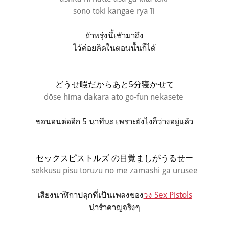
sono toki kangae rya īi
ถ้าพรุ่งนี้เช้ามาถึง
ไว้ค่อยคิดในตอนนั้นก็ได้
どうせ暇だからあと5分寝かせて
dōse hima dakara ato go-fun nekasete
ขอนอนต่ออีก 5 นาทีนะ เพราะยังไงก็ว่างอยู่แล้ว
セックスピストルズ の目覚ましがうるせー
sekkusu pisu toruzu no me zamashi ga urusee
เสียงนาฬิกาปลุกที่เป็นเพลงของ
วง Sex Pistols
น่ารำคาญจริงๆ