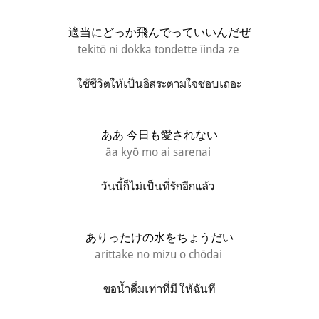
適当にどっか飛んでっていいんだぜ
tekitō ni dokka tondette īinda ze
ใช้ชีวิตให้เป็นอิสระตามใจชอบเถอะ
ああ 今日も愛されない
āa kyō mo ai sarenai
วันนี้ก็ไม่เป็นที่รักอีกแล้ว
ありったけの水をちょうだい
arittake no mizu o chōdai
ขอน้ำดื่มเท่าที่มี ให้ฉันที