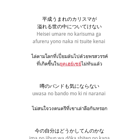
平成うまれのカリスマが
溢れる世の中についてけない
Heisei umare no karisuma ga
afureru yono naka ni tsuite kenai
ไล่ตามโลกที่เปี่ยมล้นไปด้วยพรสวรรค์
ที่เกิดขึ้นใน
ยุคเฮย์เซย์
ไม่ทันแล้ว
噂のバンドも気にならない
uwasa no bando mo ki ni naranai
ไม่สนใจวงดนตรีที่เขาเล่าลือกันหรอก
今の自分はどうかしてんのかな
ima no jibun wa dōka shiten no kana