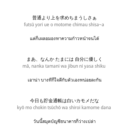
普通より上を求めちまうしさぁ
futsū yori ue o motome chimau shisa~a
แต่ก็เผลอมองหาความก้าวหน้าจนได้
まあ、なんか たまには 自分に優しく
mā, nanka tamani wa jibun ni yasa shiku
เอาน่า บางทีก็ใจดีกับตัวเองหน่อยละกัน
今日も貯金通帳は白いカモメだな
kyō mo chokin tsūchō wa shiroi kamome dana
วันนี้สมุดบัญชีธนาคารก็ว่างเปล่า