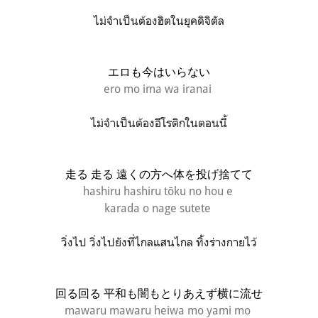
ไม่จำเป็นต้องฮิตในยุคดิจิตัล
エロも今はいらない
ero mo ima wa iranai
ไม่จำเป็นต้องอีโรติกในตอนนี้
走る 走る 遠くの方へ体を投げ捨てて
hashiru hashiru tōku no hou e
karada o nage sutete
วิ่งไป วิ่งไปยังที่ไกลแสนไกล ทิ้งร่างกายไว้
回る回る 平和も闇もとりあえず横に流せ
mawaru mawaru heiwa mo yami mo