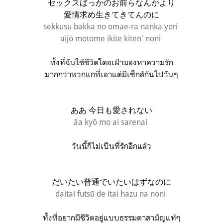
セックスばっかのお前らなんかより
愛情求め生きてきてんのに
sekkusu bakka no omae-ra nanka yori
aijō motome ikite kiten' noni
ทั้งที่ฉันใช้ชีวิตโดยเฝ้ามองหาความรัก
มากกว่าพวกแกที่เอาแต่มีเซ็กส์กันไปวันๆ
ああ 今日も愛されない
āa kyō mo ai sarenai
วันนี้ก็ไม่เป็นที่รักอีกแล้ว
だいたい普通でいたいはずなのに
daitai futsū de itai hazu na noni
ทั้งที่อยากมีชีวิตอยู่แบบธรรมดาสามัญแท้ๆ