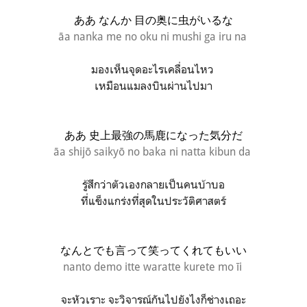
ああ なんか 目の奥に虫がいるな
āa nanka me no oku ni mushi ga iru na
มองเห็นจุดอะไรเคลื่อนไหว
เหมือนแมลงบินผ่านไปมา
ああ 史上最強の馬鹿になった気分だ
āa shijō saikyō no baka ni natta kibun da
รู้สึกว่าตัวเองกลายเป็นคนบ้าบอ
ที่แข็งแกร่งที่สุดในประวัติศาสตร์
なんとでも言って笑ってくれてもいい
nanto demo itte waratte kurete mo īi
จะหัวเราะ จะวิจารณ์กันไปยังไงก็ช่างเถอะ