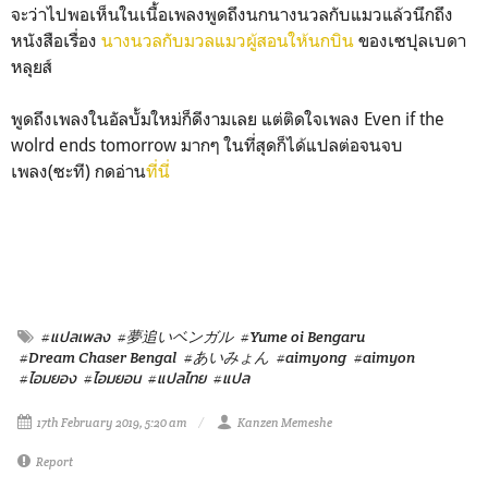
จะว่าไปพอเห็นในเนื้อเพลงพูดถึงนกนางนวลกับแมวแล้วนึกถึง
หนังสือเรื่อง
นางนวลกับมวลแมวผู้สอนให้นกบิน
ของเซปุลเบดา
หลุยส์
พูดถึงเพลงในอัลบั้มใหม่ก็ดีงามเลย แต่ติดใจเพลง Even if the
wolrd ends tomorrow มากๆ ในที่สุดก็ได้แปลต่อจนจบ
เพลง(ซะที) กดอ่าน
ที่นี่
#แปลเพลง
#夢追いベンガル
#Yume oi Bengaru
#Dream Chaser Bengal
#あいみょん
#aimyong
#aimyon
#ไอมยอง
#ไอมยอน
#แปลไทย
#แปล
17th February 2019, 5:20 am
Kanzen Memeshe
Report