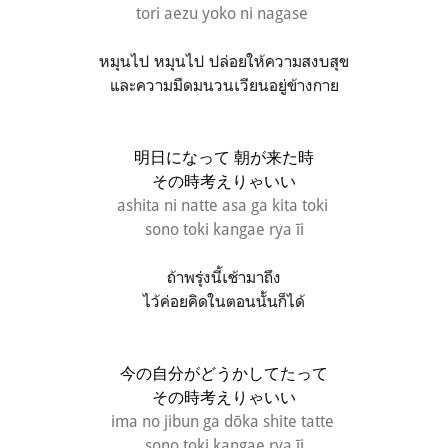
tori aezu yoko ni nagase
หมุนไป หมุนไป ปล่อยให้ความสงบสุข
และความมืดมนวนเวียนอยู่ข้างกาย
明日になって 朝が来た時
その時考えりゃいい
ashita ni natte asa ga kita toki
sono toki kangae rya īi
ถ้าพรุ่งนี้เช้ามาถึง
ไว้ค่อยคิดในตอนนั้นก็ได้
今の自分がどうかしてたって
その時考えりゃいい
ima no jibun ga dōka shite tatte
sono toki kangae rya īi