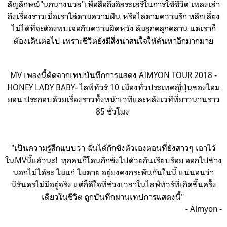
สัญลักษณ์"นกนางนวล"เพื่อสื่อถึงอิสระเสรีในการใช้ชีวิต เพลงเล่า
ถึงเรื่องราวเมื่อเราไล่ตามความฝัน หรือไล่ตามความรัก หลีกเลี่ยง
ไม่ได้ที่จะต้องพบเจอกับความผิดหวัง ล้มลุกคลุกคลาน แต่เราก็
ต้องเดินต่อไป เพราะชีวิตยังมีสิ่งน่าสนใจให้ค้นหาอีกมากมาย
MV เพลงนี้ตัดจากเทปบันทึกการแสดง
AIMYON TOUR 2018 -
HONEY LADY BABY- ไลฟ์ทัวร์ 10 เมืองทั่วประเทศญี่ปุ่นของไอม
ยอน ประกอบด้วยเรื่องราวทั้งหน้าเวทีและหลังเวทีที่
ยาวนานราว
85 ชั่วโมง
"เป็นความรู้สึกแบบว่า ฉันได้กักขังตัวเองตอนที่ยังสาวๆ เอาไว้
ในMVนี้แล้วนะ! ทุกคนก็โดนกักขังไปด้วยกันเรียบร้อย ออกไปข้าง
นอกไม่ได้ละ ไม่แก่ ไม่ตาย อยู่ยงคงกระพันกันในนี้ แน่นอนว่า
นิรันดรไม่มีอยู่จริง แต่ก็ดีใจที่ช่วงเวลา
ในไลฟ์ทัวร์ที่เกิดขึ้นครั้ง
เดียวในชีวิต ถูกบันทึกผ่านเทปการแสดงนี้"
- Aimyon -