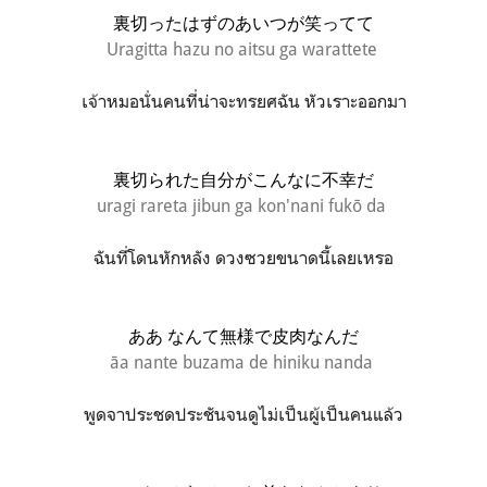
裏切ったはずのあいつが笑ってて
Uragitta hazu no aitsu ga warattete
เจ้าหมอนั่นคนที่น่าจะทรยศฉัน หัวเราะออกมา
裏切られた自分がこんなに不幸だ
uragi rareta jibun ga kon'nani fukō da
ฉันที่โดนหักหลัง ดวงซวยขนาดนี้เลยเหรอ
ああ なんて無様で皮肉なんだ
āa nante buzama de hiniku nanda
พูดจาประชดประชันจนดูไม่เป็นผู้เป็นคนแล้ว