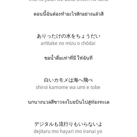
ตอนนี้ฉันต้องทำอะไรสักอย่างแล้วสิ
ありったけの水をちょうだい
arittake no mizu o chōdai
ขอน้ำดื่มเท่าที่มี ให้ฉันที
白いカモメは海へ飛べ
shiroi kamome wa umi e tobe
นกนางนวลสีขาวจงโบยบินไปสู่ท้องทะเล
デジタルも流行りもいらないよ
dejitaru mo hayari mo iranai yo