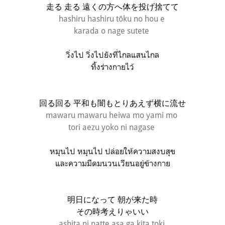
走る 走る 遠くの方へ体を投げ捨てて
hashiru hashiru tōku no hou e
karada o nage sutete
วิ่งไป วิ่งไปยังที่ไกลแสนไกล
ทิ้งร่างกายไว้
回る回る 平和も闇もとりあえず横に流せ
mawaru mawaru heiwa mo yami mo
tori aezu yoko ni nagase
หมุนไป หมุนไป ปล่อยให้ความสงบสุข
และความมืดมนวนเวียนอยู่ข้างกาย
明日になって 朝が来た時
その時考えりゃいい
ashita ni natte asa ga kita toki