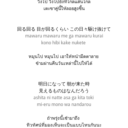
วิ่งไป วิ่งไปยังที่ไกลแสนไกล
เตะขาคู่นี้ให้ลอยสูงขึ้น
回る回る 目が回るくらい この日々駆け抜けて
mawaru mawaru me ga mawaru kurai
kono hibi kake nukete
หมุนไป หมุนไป เอาให้หน้ามืดตาลาย
ข้ามผ่านคืนวันเหล่านี้ไปให้ได้
明日になって 朝が来た時
見えるものはなんだろう
ashita ni natte asa ga kita toki
mi-eru mono wa nandarou
ถ้าพรุ่งนี้เช้ามาถึง
ทิวทัศน์ที่มองเห็นจะเป็นแบบไหนกันนะ