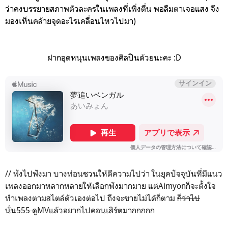
ว่าคงบรรยายสภาพตัวละครในเพลงที่เพิ่งตื่น พอลืมตาเจอแสง จึง
มองเห็นคล้ายจุดอะไรเคลื่อนไหวไปมา)
ฝากอุดหนุนเพลงของศิลปินด้วยนะคะ :D
// ฟังไปฟังมา บางท่อนชวนให้ตีความไปว่า ในยุคปัจจุบันที่มีแนว
เพลงออกมาหลากหลายให้เลือกฟังมากมาย แต่Aimyonก็จะตั้งใจ
ทำเพลงตามสไตล์ตัวเองต่อไป ถึงจะขายไม่ได้ก็ตาม
ก็ว่าไป
นั่น555
ดูMVแล้วอยากไปคอนเสิร์ตมากกกกก