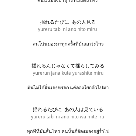
揺れるたびに あの人見る
yureru tabi ni ano hito miru
คนโน้นมองมาทุกครั้งที่มันแกว่งไกว
揺れるんじゃなくて揺らしてみる
yurerun jana kute yurashite miru
มันไม่ได้สั่นเองหรอก แค่ลองโยกตัวไปมา
揺れるたびに あの人は見ている
yureru tabi ni ano hito wa mite iru
ทุกทีที่มันสั่นไหว คนนั้นก็จ้องมองอยู่ร่ำไป