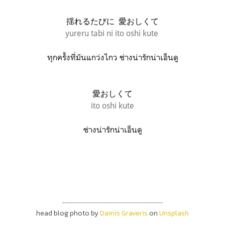
揺れるたびに 愛おしくて
yureru tabi ni ito oshi kute
ทุกครั้งที่มันแกว่งไกว ช่างน่ารักน่าเอ็นดู
愛おしくて
ito oshi kute
ช่างน่ารักน่าเอ็นดู
----------------------------------------
head blog photo by
Dainis Graveris
on
Unsplash