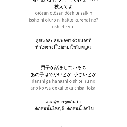
教えてよ
otōsan otōsan dōshite saikin
issho ni ofuro ni haitte kurenai no?
oshiete yo
คุณพ่อคะ คุณพ่อขา ช่วยบอกที
ทำไมช่วงนี้ไม่อาบน้ำกับหนูล่ะ
男子が話をしているの
あの子はでかいとか 小さいとか
danshi ga hanashi o shite iru no
ano ko wa dekai toka chīsai toka
พวกผู้ชายพูดกันว่า
เด็กคนนั้นใหญ่ดี เด็กคนนี้เล็กไป