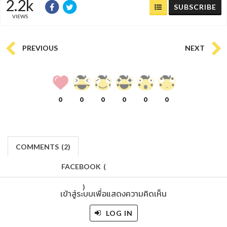
2.2k
SUBSCRIBE
VIEWS
PREVIOUS
NEXT
0
0
0
0
0
0
COMMENTS
(
2)
FACEBOOK
(
)
เข้าสู่ระบบเพื่อแสดงความคิดเห็น
LOG IN