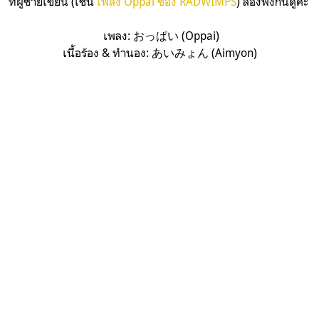
ที่ผู้ชายเขียน (เช่น
เพลง Oppai ของ RADWIMPS
)
ลองฟังกันดูค่ะ
เพลง: おっぱい (Oppai)
เนื้อร้อง & ทำนอง: あいみょん (Aimyon)