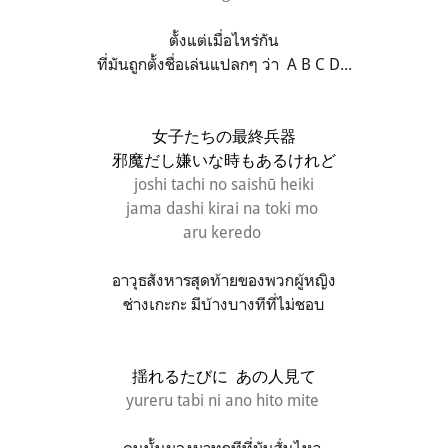
ตั้งแต่เมื่อไหร่กัน
ที่มันถูกตั้งชื่อเล่นแปลกๆ ว่า A B C D...
女子たちの最終兵器
邪魔だし嫌いな時もあるけれど
joshi tachi no saishū heiki
jama dashi kirai na toki mo
aru keredo
อาวุธสังหารสุดท้ายของพวกผู้หญิง
ช่างเกะกะ มีบ้างบางทีที่ไม่ชอบ
揺れるたびに あの人見て
yureru tabi ni ano hito mite
คนนั้นมองมาทุกทีที่มันสั่นไหว