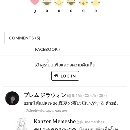
3
0
0
0
0
0
COMMENTS
(
5)
FACEBOOK
(
)
เข้าสู่ระบบเพื่อแสดงความคิดเห็น
LOG IN
プレム ジラウォン
(@fb1558033755088)
อยากให้แปลเพลง 真夏の夜の匂いがする ด้วยอ่ะ
9th September 2019, 9:01 am
Kanzen Memeshe
(@k_memeshe)
@fb1558033755088
เพิ่งแปลเสร็จเมื่อกี้เลย