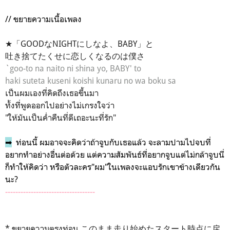
// ขยายความเนื้อเพลง
★「GOODなNIGHTにしなよ、BABY」と
吐き捨てたくせに恋しくなるのは僕さ
`goo-to na naito ni shina yo, BABY' to
haki suteta kuseni koishi kunaru no wa boku sa
เป็นผมเองที่คิดถึงเธอขึ้นมา
ทั้งที่พูดออกไปอย่างไม่เกรงใจว่า
"ให้มันเป็นค่ำคืนที่ดีเถอะนะที่รัก"
➡
ท่อนนี้ ผมอาจจะคิดว่าถ้าจูบกับเธอแล้ว จะลามปามไปจบที่
อยากทำอย่างอื่นต่อด้วย แต่ความสัมพันธ์ที่อยากจูบแต่ไม่กล้าจูบนี่
ก็ทำให้คิดว่า หรือตัวละคร"ผม"ในเพลงจะแอบรักเขาข้างเดียวกัน
นะ?
-----------------------------------
* ขยายความตรงท่อน このまま走り始めたスタート時点に戻