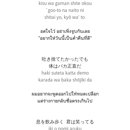
kisu wa gaman shite okou
`goo-to na naito ni
shitai yo, kyō wa' to
อดใจไว้ อย่าเพิ่งจูบกันเลย
"อยากให้วันนี้เป็นค่ำคืนที่ดี"
吐き捨てたかったでも
体はバカ正直だ
haki suteta katta demo
karada wa baka shōjiki da
ผมอยากจะพูดออกไปให้หมดเปลือก
แต่ร่างกายกลับซื่อตรงเกินไป
息を飲み歩く 君は笑ってる
iki o nomi aruku