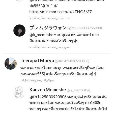
ค่ะ555 \((´∀｀))/
https://minimore.com/b/xZNOS/37
22nd September 2019, 2:42 am
プレム ジラウォン
(@fb1558033755088)
@k_memeshe
ขอบคุณมากๆเลยนะครับ จะ
ติดตามผลงานต่อไปเรื่อยๆ สู้ๆ
22nd September 2019, 11:42 pm
Teerapat Morya
(@fb1425830920806)
ชอบเพลงของไอมยอนทุกเพลงเลย(จริงๆก็ชอบไอม
ยอนแหละ555) แปลเรื่อยๆนะครับ ติดตามอยู่ :)
1st January 2019, 8:36 pm
Kanzen Memeshe
(@k_memeshe)
@fb1425830920806
ขอบคุณสำหรับคอมเม้น
นะคะ เพลงไอมยอนน่าสนใจจริงๆ ค่ะ ยังมีอีก
หลายๆ เพลงที่อยากแปล ยังไงฝากติดตามต่อไป