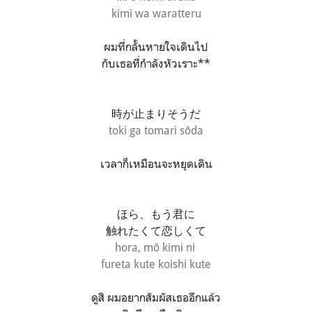
kimi wa waratteru
ผมที่กลั้นหายใจเดินไป
กับเธอที่กำลังหัวเราะ**
時が止まりそうだ
toki ga tomari sōda
เวลาก็เหมือนจะหยุดเดิน
ほら、もう君に
触れたくて恋しくて
hora, mō kimi ni
fureta kute koishi kute
ดูสิ ผมอยากสัมผัสเธออีกแล้ว