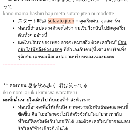
って
kono mama hashiri haji meta sutāto jiten ni modotte
スタート時点
sutaato jiten
= จุดเริ่มต้น, จุดสตาร์ท
ท่อนนี้ถ้าแปลตรงตัวจะได้ว่า ผมเริ่มวิ่งกลับไปยังจุดเริ่ม
ต้นทั้งๆ อย่างนี้
แต่ในบริบทของเพลง อาจจะหมายถึง ตัวละคร"ผม"
ย้อน
กลับไปนึกถึงช่วงแรกๆ
ที่ตัวเองกับคน(ที่เขาแอบ)รักเพิ่ง
รู้จักกัน เลยขอเลือกแปลตามบริบทของเพลงนะคะ
-----------------------------------
** ตรงท่อน 息を飲み歩く 君は笑ってる
iki o nomi aruku kimi wa waratteru
ผมที่กลั้นหายใจเดินไป กับเธอที่กำลังหัวเราะ
ท่อนนี้อาจจะสื่อให้เห็นถึง ภาพความสัมพันธ์ของสองคนนี้
ชัดขึ้น คือ "เธอ"อาจจะไม่ได้จริงจังกับ"ผม"มากเท่ากับ
ที่"ผม"คิดจริงจังกับ"เธอ"ก็ได้ และตัวละคร"ผม"อาจจะแอบ
รัก"เธอ"ข้างเดียวก็เป็นได้