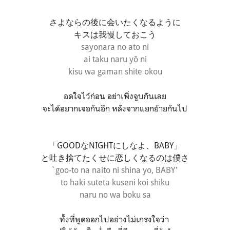
さよならの後に会いたくなるように
キスは我慢しておこう
sayonara no ato ni
ai taku naru yō ni
kisu wa gaman shite okou
อดใจไว้ก่อน อย่าเพิ่งจูบกันเลย
จะได้อยากเจอกันอีก หลังจากแยกย้ายกันไป
「GOODなNIGHTにしなよ、BABY」
と吐き捨てたくせに恋しくなるのは僕さ
`goo-to na naito ni shina yo, BABY'
to haki suteta kuseni koi shiku
naru no wa boku sa
ทั้งที่พูดออกไปอย่างไม่เกรงใจว่า