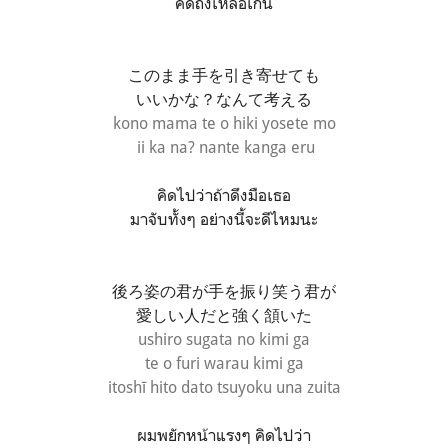
คิดถึงเหลือเกิน
このまま手を引き寄せても
いいかな？なんて考える
kono mama te o
hiki yosete mo
ii ka na?
nante kanga eru
คิดไปว่าถ้าดึงมือเธอ
มาจับทั้งๆ อย่างนี้จะดีไหมนะ
後ろ姿の君が手を振り笑う君が
愛しい人だと強く頷いた
ushiro sugata no kimi ga
te o furi warau kimi ga
itoshī hito dato tsuyoku una zuita
ผมพยักหน้าแรงๆ คิดไปว่า