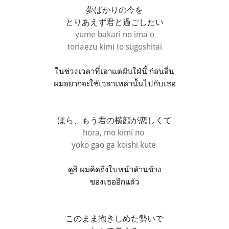
夢ばかりの今を
とりあえず君と過ごしたい
yume bakari no ima o
toriaezu kimi to sugoshitai
ในช่วงเวลาที่เอาแต่ฝันใฝ่นี้ ก่อนอื่น
ผมอยากจะใช้เวลาเหล่านั้นไปกับเธอ
ほら、もう君の横顔が恋しくて
hora,
mō kimi no
yoko gao ga koishi kute
ดูสิ ผมคิดถึงใบหน้าด้านข้าง
ของเธออีกแล้ว
このまま抱きしめた勢いで