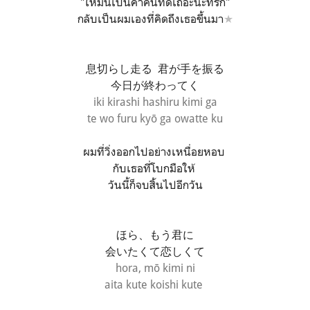
"ให้มันเป็นค่ำคืนที่ดีเถอะนะที่รัก"
กลับเป็นผมเองที่คิดถึงเธอขึ้นมา
★
息切らし走る 君が手を振る
今日が終わってく
iki kirashi hashiru kimi ga
te wo furu
kyō ga owatte ku
ผมที่วิ่งออกไปอย่างเหนื่อยหอบ
กับเธอที่โบกมือให้
วันนี้ก็จบสิ้นไปอีกวัน
ほら、もう君に
会いたくて恋しくて
hora, mō kimi ni
aita kute koishi kute