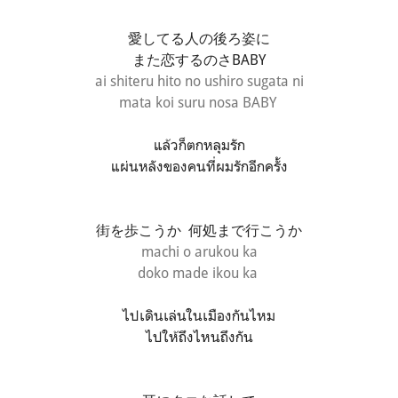
愛してる人の後ろ姿に
また恋するのさBABY
ai shiteru hito no ushiro sugata ni
mata koi suru nosa BABY
แล้วก็ตกหลุมรัก
แผ่นหลังของคนที่ผมรักอีกครั้ง
街を歩こうか 何処まで行こうか
machi o arukou ka
doko made ikou ka
ไปเดินเล่นในเมืองกันไหม
ไปให้ถึงไหนถึงกัน