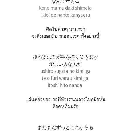
なんて考える
kono mama daki shimeta
ikioi de nante kangaeru
คิดไปต่างๆ นานาว่า
จะดึงเธอเข้ามากอดแรงๆ ทั้งอย่างนี้
後ろ姿の君が手を振り笑う君が
愛しい人なんだ
ushiro sugata no kimi ga
te o furi warau
kimi ga
itoshī hito nanda
แผ่นหลังของเธอที่หัวเราะพลางโบกมือนั้น
คือคนที่ผมรัก
まだまだずっとこれからも