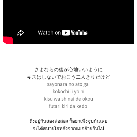
さよならの後が心地いいように
キスはしないでおこう二人きりだけど
sayonara no ato ga
kokochi īi yō ni
kisu wa shinai de okou
futari kiri da kedo
ถึงอยู่กันสองต่อสอง ก็อย่าเพิ่งจูบกันเลย
จะได้สบายใจหลังจากแยกย้ายกันไป