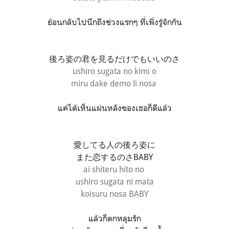
ย้อนกลับไปนึกถึงช่วงแรกๆ ที่เพิ่งรู้จักกัน
後ろ姿の君を見るだけでもいいのさ
ushiro sugata no kimi o
miru dake demo īi nosa
แค่ได้เห็นแผ่นหลังของเธอก็ดีแล้ว
愛してる人の後ろ姿に
また恋するのさBABY
ai shiteru hito no
ushiro sugata
ni
mata
koisuru nosa BABY
แล้วก็ตกหลุมรัก