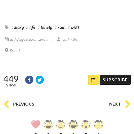
#diary
# life
# lonely
# rain
# เหงา
27th August 2017, 3:49 am
จุดเล็กเล็ก
Report
449
SUBSCRIBE
VIEWS
PREVIOUS
NEXT