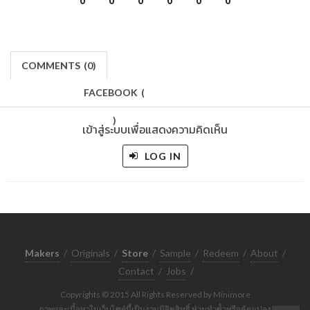
0
0
0
0
0
0
COMMENTS
(
0)
FACEBOOK
(
)
เข้าสู่ระบบเพื่อแสดงความคิดเห็น
LOG IN
Makers
/
Originals
/
Store
/
Sample
/
Redeem
/
About
/
Contact
/
Jobs
/
Copyrights © 2015 All Rights Reserved by Minimore
ภาพและเนื้อหาในเว็บไซต์นี้เป็นงานมีลิขสิทธิ์ ห้ามทำซ้ำหรือดัดแปลง