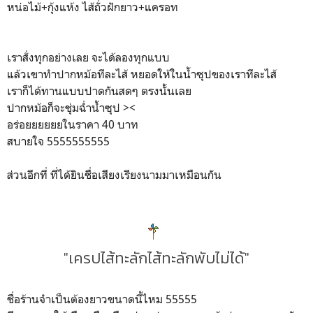
หน่อไม้+กุ้งแห้ง ไส้ถั่วฝักยาว+แครอท
เราสั่งทุกอย่างเลย จะได้ลองทุกแบบ
แล้วเขาทำปากหม้อทีละไส้ หยอดให้ในน้ำซุปของเราทีละไส้
เราก็ได้ทานแบบปาดกันสดๆ ตรงนั้นเลย
ปากหม้อก็จะชุ่มฉ่ำน้ำซุป ><
อร่อยยยยยยในราคา 40 บาท
สบายใจ 5555555555
ส่วนอีกที่ ที่ได้ยินชื่อเสียงเรียงนามมาเหมือนกัน
"เครปไส้ทะลักไส้ทะลักพับไม่ได้"
ชื่อร้านจำเป็นต้องยาวขนาดนี้ไหม 55555