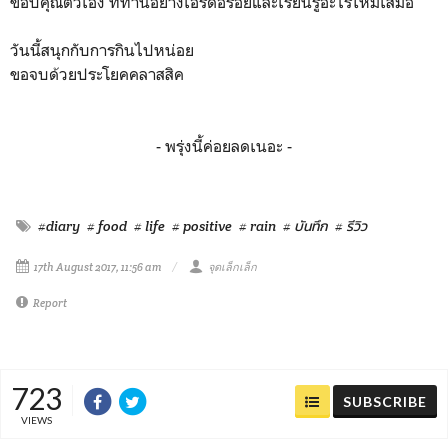
ขอบคุณตัวเอง ที่ทานอย่างเอร็ดอร่อยและเรียนรูัอะไรใหม่เสมอ
วันนี้สนุกกับการกินไปหน่อย
ขอจบด้วยประโยคคลาสสิค
- พรุ่งนี้ค่อยลดเนอะ -
#diary
# food
# life
# positive
# rain
# บันทึก
# รีวิว
17th August 2017, 11:56 am
จุดเล็กเล็ก
Report
723
SUBSCRIBE
VIEWS