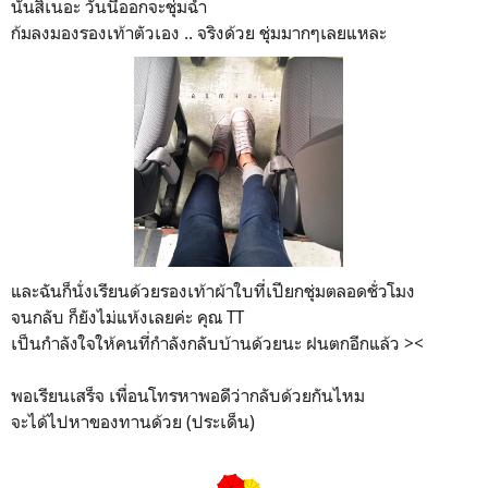
นั่นสิเนอะ วันนี้ออกจะชุ่มฉ่ำ
ก้มลงมองรองเท้าตัวเอง .. จริงด้วย ชุ่มมากๆเลยแหละ
และฉันก็นั่งเรียนด้วยรองเท้าผ้าใบที่เปียกชุ่มตลอดชั่วโมง
จนกลับ ก็ยังไม่แห้งเลยค่ะ คุณ TT
เป็นกำลังใจให้คนที่กำลังกลับบ้านด้วยนะ ฝนตกอีกแล้ว ><
พอเรียนเสร็จ เพื่อนโทรหาพอดีว่ากลับด้วยกันไหม
จะได้ไปหาของทานด้วย (ประเด็น)