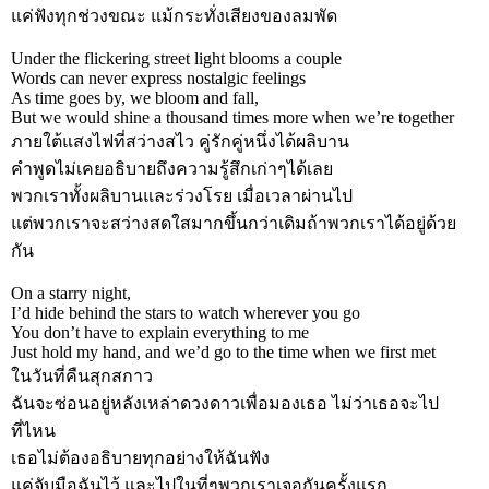
แค่ฟังทุกช่วงขณะ แม้กระทั่งเสียงของลมพัด
Under the flickering street light blooms a couple
Words can never express nostalgic feelings
As time goes by, we bloom and fall,
But we would shine a thousand times more when we’re together
ภายใต้แสงไฟที่สว่างสไว คู่รักคู่หนึ่งได้ผลิบาน
คำพูดไม่เคยอธิบายถึงความรู้สึกเก่าๆได้เลย
พวกเราทั้งผลิบานและร่วงโรย เมื่อเวลาผ่านไป
แต่พวกเราจะสว่างสดใสมากขึ้นกว่าเดิมถ้าพวกเราได้อยู่ด้วย
กัน
On a starry night,
I’d hide behind the stars to watch wherever you go
You don’t have to explain everything to me
Just hold my hand, and we’d go to the time when we first met
ในวันที่คืนสุกสกาว
ฉันจะซ่อนอยู่หลังเหล่าดวงดาวเพื่อมองเธอ ไม่ว่าเธอจะไป
ที่ไหน
เธอไม่ต้องอธิบายทุกอย่างให้ฉันฟัง
แค่จับมือฉันไว้ และไปในที่ๆพวกเราเจอกันครั้งแรก