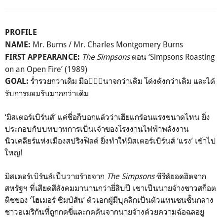
PROFILE
Mr. Burns / Mr. Charles Montgomery Burns
NAME:
The Simpsons
ตอน ‘Simpsons Roasting
FIRST APPEARANCE:
on an Open Fire’ (1989)
ร่ำรวยกว่าเดิม มีอำนาจกว่าเดิม โด่งดังกว่าเดิม และได้
GOAL:
รับการยอมรับมากกว่าเดิม
‘มิสเตอร์เบิร์นส์’ แค่ชื่อก็บอกแล้วว่าเฮียแกร้อนแรงขนาดไหน ยิ่ง
ประกอบกับบทบาทการเป็นเจ้าของโรงงานไฟฟ้าพลังงาน
นิวเคลียร์แห่งเมืองสปริงฟิลด์ ยิ่งทำให้มิสเตอร์เบิร์นส์ ‘แรง’ เข้าไป
ใหญ่!
มิสเตอร์เบิร์นส์เป็นวายร้ายจาก
The Simpsons
ซีรีส์ยอดฮิตจาก
สหรัฐฯ ที่เสียดสีสังคมมานานกว่ายี่สิบปี เขาเป็นนายจ้างชาวสก็อต
ติชของ ‘โฮเมอร์ ซิมป์สัน’ ตัวเอกผู้มีบุคลิกเป็นตัวแทนชนชั้นกลาง
ชาวอเมริกันที่ถูกกดขี่และกดดันจากนายจ้างด้วยความฉ้อฉลอยู่