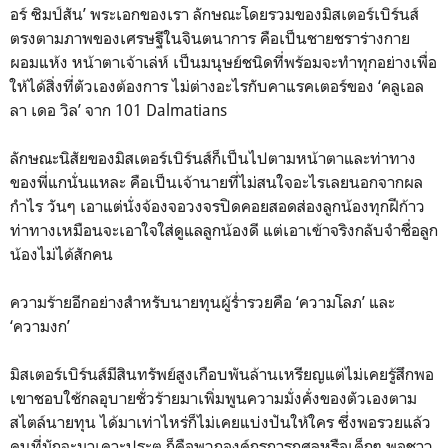
อร์ ซิมป์สัน’ พระเอกของเรา ลักษณะโดยรวมของมิสเตอร์เบิร์นส์
ตรงตามภาพของเศรษฐีในจินตนาการ คือเป็นชายชราร่างกาย
ผอมแห้ง หน้าตาเจ้าเล่ห์ เป็นมนุษย์ชนิดที่พร้อมจะทำทุกอย่างเพื่อ
ให้ได้สิ่งที่ตัวเองต้องการ ไม่ต่างอะไรกับคาแรคเตอร์ของ ‘คลูเอล
ลา เดอ วิล’ จาก 101 Dalmatians
ลักษณะนิสัยของมิสเตอร์เบิร์นส์ก็เป็นไปตามหน้าตาและท่าทาง
ของพี่แกนั่นแหละ คือเป็นเจ้านายที่ไม่สนใจอะไรเลยนอกจากผล
กำไร วันๆ เอาแต่นั่งจ้องจอวงจรปิดคอยสอดส่องลูกน้องทุกฝีก้าว
ท่าทางเหมือนจะเอาใจใส่ดูแลลูกน้องดี แต่เอาเข้าจริงกลับจำชื่อลูก
น้องไม่ได้สักคน
ความร้ายอีกอย่างสำหรับนายทุนผู้ร่ำรวยคือ ‘ความโลภ’ และ
‘ความงก’
มิสเตอร์เบิร์นส์มีสินทรัพย์สูงเกือบพันล้านเหรียญแต่ไม่เคยรู้สึกพอ
เขาชอบใช้กลอุบายชั่วร้ายมาเพิ่มพูนความมั่งคั่งของตัวเองตาม
สไตล์นายทุน ได้มาเท่าไหร่ก็ไม่เคยแบ่งปันให้ใคร ซึ่งพอรวยแล้ว
คนที่มักจะมาเคาะประตู ก็คือพวกองค์กรการกุศลหรือเด็กๆ พอชาว