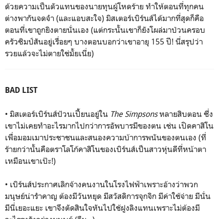
ด้วยความเป็นตัวแทนของนายทุนผู้โหดร้าย ทำให้ตอนที่ทุกคน
ต่างพากันจดจำ (และแอบสะใจ) มิสเตอร์เบิร์นส์ได้มากที่สุดก็คือ
ตอนที่เขาถูกยิงตายนั่นเอง (แต่กระนั้นเขาก็ยังโผล่มาป่วนครอบ
ครัวซิมป์สันอยู่เรื่อยๆ บางตอนบอกว่าเขาอายุ 155 ปี! นี่สรุปว่า
รวยแล้วจะไม่ตายใช่มั้ยเนี่ย)
BAD LIST
• มิสเตอร์เบิร์นส์ป้วนเปี้ยนอยู่ใน
The Simpsons
หลายสิบตอน ซึ่ง
เขาไม่เคยทำอะไรมากไปกว่าการอัพบารมีของตน เช่น เปิดคาสิโน
เพื่อมอมเมาประชาชนและสนองความบ้าการพนันของตนเอง (ที่
ร้ายกว่านั้นคือตราโลโก้คาสิโนของเบิร์นส์เป็นสาวหุ่นดีที่หน้าตา
เหมือนเขาเป๊ะ!)
• เบิร์นส์ประกาศเลิกจ้างคนงานในโรงไฟฟ้าเพราะอ้างว่าพวก
มนุษย์น่ารำคาญ ต้องมีวันหยุด มีสวัสดิการจุกจิก มีค่าใช้จ่าย มีนั่น
มีนี่เยอะแยะ เขาจึงตัดสินใจหันไปใช้ฝูงลิงแทนเพราะไม่ต้องมี