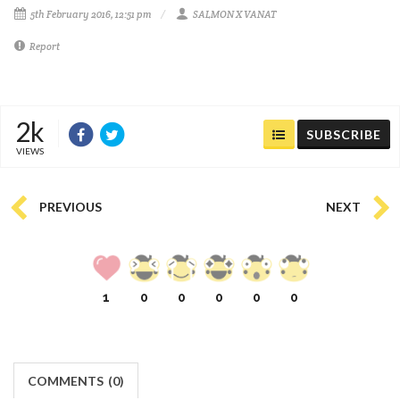
5th February 2016, 12:51 pm
SALMON X VANAT
Report
2k
SUBSCRIBE
VIEWS
PREVIOUS
NEXT
1
0
0
0
0
0
COMMENTS
(
0)