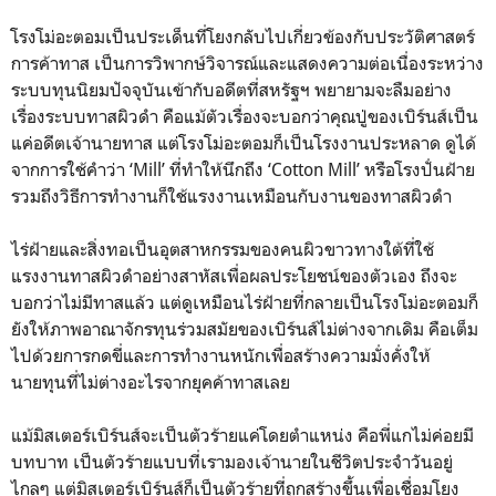
โรงโม่อะตอมเป็นประเด็นที่โยงกลับไปเกี่ยวข้องกับประวัติศาสตร์
การค้าทาส เป็นการวิพากษ์วิจารณ์และแสดงความต่อเนื่องระหว่าง
ระบบทุนนิยมปัจจุบันเข้ากับอดีตที่สหรัฐฯ พยายามจะลืมอย่าง
เรื่องระบบทาสผิวดำ คือแม้ตัวเรื่องจะบอกว่าคุณปู่ของเบิร์นส์เป็น
แค่อดีตเจ้านายทาส แต่โรงโม่อะตอมก็เป็นโรงงานประหลาด ดูได้
จากการใช้คำว่า ‘Mill’ ที่ทำให้นึกถึง ‘Cotton Mill’ หรือโรงปั่นฝ้าย
รวมถึงวิธีการทำงานก็ใช้แรงงานเหมือนกับงานของทาสผิวดำ
ไร่ฝ้ายและสิ่งทอเป็นอุตสาหกรรมของคนผิวขาวทางใต้ที่ใช้
แรงงานทาสผิวดำอย่างสาหัสเพื่อผลประโยชน์ของตัวเอง ถึงจะ
บอกว่าไม่มีทาสแล้ว แต่ดูเหมือนไร่ฝ้ายที่กลายเป็นโรงโม่อะตอมก็
ยังให้ภาพอาณาจักรทุนร่วมสมัยของเบิร์นส์ไม่ต่างจากเดิม คือเต็ม
ไปด้วยการกดขี่และการทำงานหนักเพื่อสร้างความมั่งคั่งให้
นายทุนที่ไม่ต่างอะไรจากยุคค้าทาสเลย
แม้มิสเตอร์เบิร์นส์จะเป็นตัวร้ายแค่โดยตำแหน่ง คือพี่แกไม่ค่อยมี
บทบาท เป็นตัวร้ายแบบที่เรามองเจ้านายในชีวิตประจำวันอยู่
ไกลๆ แต่มิสเตอร์เบิร์นส์ก็เป็นตัวร้ายที่ถูกสร้างขึ้นเพื่อเชื่อมโยง