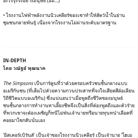
อะไรรุงรังอย่างมนุษย์ (อืม...)
• โรงงานไฟฟ้าพลังงานนิวเคลียร์ของเขาทำให้สัตว์น้ำในย่าน
ชุมชนกลายพันธุ์ เนื่องจากโรงงานไม่ผ่านระดับมาตรฐาน
IN-DEPTH
โดย วณัฐย์ พุฒนาค
The Simpsons
เป็นการ์ตูนที่ว่าด้วยครอบครัวชนชั้นกลางแบบ
อเมริกันชน (ที่เต็มไปด้วยความกวนประสาทที่จงใจเสียดสีล้อเลียน
วิถีชีวิตแบบอเมริกัน) ซึ่งแน่นอนว่าเมื่อพูดถึงชีวิตของมนุษย์
ชนชั้นกลางการทำงานหาเลี้ยงชีพจึงเป็นสิ่งที่ต้องพูดถึงและตัวร้าย
ที่พวกเขาจะต้องเผชิญก็หนีไม่พ้นเจ้านายหรือนายทุนหน้าเลือดที่
คอยมาโขกสับนั่นเอง
‘มิสเตอร์เบิร์นส์’ เป็นเจ้าของโรงงานนิวเคลียร์ เป็นเจ้านาย ‘โฮเม