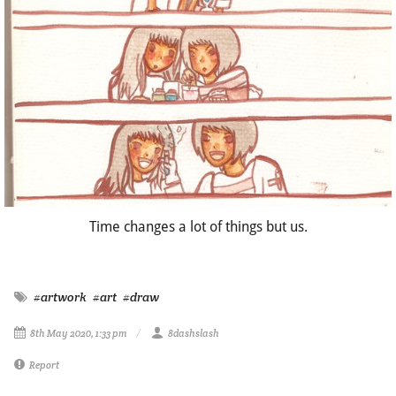
Time changes a lot of things but us.
#artwork
#art
#draw
8th May 2020, 1:33 pm
8dashslash
Report