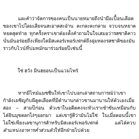
และคำว่าจัดการของคนเป็นนายหมายถึงนำมือเปื้อนเลือด
ของเขาไปโลมเลียจนสะอาดสะอ้าน
ตะกละตะกลาม จวบจนหยาด
หยดสุดท้าย ทุกครั้งคราเขาต้องตั้งคำถามในใจเสมอว่ารสชาติคาว
นั่นมันอร่อยถึงเพียงใดมิสเตอร์เพอร์เฟกต์ถึงลุ่มหลงรสชาติของมัน
ราวกับไวน์ที่บ่มหมักมาร่วมร้อยปีเช่นนี้
ใช่ ฮวัง มินฮยอนเป็นแวมไพร์
หากมีไทม์แมชชีนให้เขาไปบอกเล่าสถานการณ์ว่าเขา
กำลังเผชิญกับผีดูดเลือดที่มีตำนานกล่าวขานมานานให้ตัวเองเมื่อ
สอง
–
สามปีก่อน ตัวเขาในอดีตคงจะหัวเราะขำขันเหมือนกับ
ได้ยินมุขตลกโง่ๆออกมา แต่เขารู้ดีว่ามันไม่ใช่ ในเมื่อตอนนี้เขา
ไม่ใช่เพียงเลขานุการสำหรับมิสเตอร์เพอร์เฟกต์ แต่ได้ควบ
ตำแหน่งอาหารค่ำส่วนตัว
ให้อีกฝ่ายไปด้วย