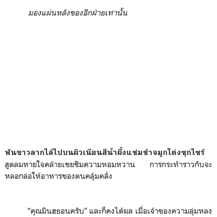
มองแผ่นหลังของอีกฝ่ายเท่านั้น
ฟันขาวลากไล้ไปบนผิวเนียนสีน้ำผึ้งแช่มช้าจมูกโด่งซุกไซร้
สูดลมหายใจคล้ายเชยชิมความหอมหวาน การกระทำราวกับจะ
หลอกล่อให้อาหารของตนคลุ้มคลั่ง
“คุณมินฮยอนครับ” และก็คงได้ผล เมื่อเจ้าของความลุ่มหลง