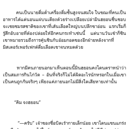
คนเป็นนายดื่มด่ำเครื่องดื่มชั้นสูงจนสมใจ ในขณะที่คนเป็น
อาหารได้แต่นอนแผ่บนเตียงด้วยร่างเปลือยเปล่ามินฮยอนชื่นชอบ
จะเชยชมรสชาติของเขาที่เส้นเลือดใหญ่บนปลีกขาอ่อน แรกเริ่มก็
รู้สึกอับอายที่ต้องปล่อยให้อีกคนกระทำเช่นนี้ แต่นานวันเข้าก็ชิน
เขาหมายรวมถึงการคุ้นชินกับอ้อมกอดของอีกฝ่ายหลังจากที่
มิสเตอร์เพอร์เฟกต์ดื่มเลือดเขาจนหมดด้วย
หากมีคนภายนอกมาเห็นตอนนี้มินฮยอนคงโดนตราหน้าว่า
เป็นสมภารกินไก่วัด
–
อันที่จริงก็ไม่ได้ผิดอะไรนักหรอกในเมื่อเขา
เป็นคนถูก
กิน
จริงๆ เพียงแค่ภายนอกไม่มีสิ่งใดเสียหายเท่านั้น
“คิม จงฮยอน”
“
—
ครับ” เจ้าของชื่อบิดเร้ากายเล็กน้อย เขาโดนแขนแกร่ง