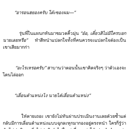
“อารอนฮยองครับ โต๊ะของผม
—”
รุ่นพี่ในแผนกหันมาขมวดคิ้วมุ่น
“อ๋อ
,
เดี๋ยวสิไม่มีใครบอก
นายเลยหรือ”
ทำสีหน้าแปลกใจทั้งที่คนควรจะแปลกใจต้องเป็น
เขาเสียมากก่า
“อะไรเหรอครับ”
สาบานว่าตอนนั้นเขาคิดจริงๆ ว่าตัวเองจะ
โดนไล่ออก
“เลื่อนตำแหน่งไง นายได้เลื่อนตำแหน่ง”
ให้ตายเถอะ เขายังไม่ทันผ่านประเมินงานเลยด้วยซ้ำแต่
กลับมีการเลื่อนตำแหน่งแบบฉุกละหุกมากองอยู่ตรงหน้า ใครก็รู้ว่า