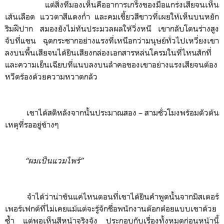
แต่สิ่งที่มองเห็นคืออาการเกร็งของมือแกร่งเสียจนเห็น
เส้นเลือด แววตาสีแดงก่ำ และคมเขี้ยวสีขาวที่เผยให้เห็นบนหยัก
ริมฝีปาก สมองยังไม่ทันประมวลผลให้วิ่งหนี เขากลับโดนร่างสูง
จับที่แขน ฉุดกระชากอย่างแรงที่เหนือกว่ามนุษย์ทั่วไปเหวี่ยงเขา
ลงบนพื้นเสียจนได้ยินเสียงกล่องเอกสารหล่นโครมในที่ไหนสักที่
และความเย็นเฉียบที่แนบลงบนลำคอของเขาอย่างแรงเสียจนต้อง
หวีดร้องด้วยความหวาดกลัว
เขาได้สติหลังจากนั้นประมาณสอง
–
สามชั่วโมงพร้อมตัวต้น
เหตุที่รออยู่ข้างๆ
“ผมเป็นแวมไพร์”
จำได้ว่าน่าขันแค่ไหนตอนที่เขาได้ยินคำพูดนั้นจากมิสเตอร์
เพอร์เฟกต์ที่ไม่เคยแม้แต่จะรู้จักชื่อพนักงานต๊อกต๋อยแบบเขาด้วย
ซ้ำ แต่พอเห็นสีหน้าจริงจัง ประกอบกับเรื่องทั้งหมดก่อนหน้านี้