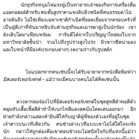
นักธุรกิจหนุ่มไฟแรงผู้เป็นทายาทเจ้าของกิจการเครื่องดื่ม
แอลกอฮอล์สำหรับ
ชนชั้นสูง
ราคาแพงลิบลิ่วชนิดที่คนธรรมดาไม่
อาจฝันถึง ไม่ใช่เพียงเฉพาะชาติกำเนิดที่ยอดเยี่ยมจากครอบครัวที่
เป็นผู้ดีเก่าที่หันมาหยิบจับด้านธุรกิจและมารดาผู้เป็นนักร้อง เขา
ยังเติบโตมาเพียบพร้อม การันตีได้จากใบปริญญาโทสองใบจาก
มหาวิทยาลัยชั้นนำ รวมไปถึงรูปร่างสูงโปร่ง ผิวขาวซีดน่ามอง
และใบหน้าที่มีองค์ประกอบต่างๆ งดงามราวกับรูปสลัก
ไม่แปลกหากคนเช่นนี้จะได้รับฉายาจากหนังสือพิมพ์ว่า
มิสเตอร์เพอร์เฟกต์
–
แม้ว่าจะมีคนบางคนไม่ได้คิดเช่นนั้น
ดวงตากลมจ้องไปที่มิสเตอร์เพอร์เฟกต์ในชุดสูทสีดำพอดีตัว
คลุมทับเสื้อเชิ้ตสีดำทำให้เนกไทสีแดงสดนั่นโดดเด่นออกมา อีก
ฝ่ายกำลังกล่าวแสดงคำยินดีให้กับญาติผู้พี่ของตัวเองที่อยู่ในชุด
เจ้าสาวบนเวทีเดียวกัน คนข้างล่างเวทีแบบเขาไม่ได้ใส่ใจจะฟัง
นัก กล่าวให้ถูกต้องคือเขาค่อนข้างจะไม่สนิทใจกับที่แห่งนี้แม้ว่า
ตัวเองจะทำงานร่วมกับมิสเตอร์เพอร์เฟกต์คนนั้นมาร่วมสองปีแล้ว