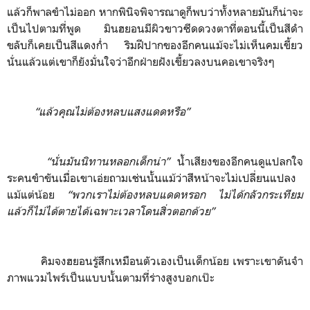
แล้วก็พาลขำไม่ออก หากพินิจพิจารณาดูก็พบว่าทั้งหลายมันก็น่าจะ
เป็นไปตามที่พูด มินฮยอนมีผิวขาวซีดดวงตาที่ตอนนี้เป็นสีดำ
ขลับก็เคยเป็นสีแดงก่ำ ริมฝีปากของอีกคนแม้จะไม่เห็นคมเขี้ยว
นั่นแล้วแต่เขาก็ยังมั่นใจว่าอีกฝ่ายฝังเขี้ยวลงบนคอเขาจริงๆ
“แล้วคุณไม่ต้องหลบแสงแดดหรือ”
“นั่นมันนิทานหลอกเด็กน่า”
น้ำเสียงของอีกคนดูแปลกใจ
ระคนขำขันเมื่อเขาเอ่ยถามเช่นนั้นแม้ว่าสีหน้าจะไม่เปลี่ยนแปลง
แม้แต่น้อย
“พวกเราไม่ต้องหลบแดดหรอก ไม่ได้กลัวกระเทียม
แล้วก็ไม่ได้ตายได้เฉพาะเวลาโดนสิ่วตอกด้วย”
คิมจงฮยอนรู้สึกเหมือนตัวเองเป็นเด็กน้อย เพราะเขาดันจำ
ภาพแวมไพร์เป็นแบบนั้นตามที่ร่างสูงบอกเป๊ะ