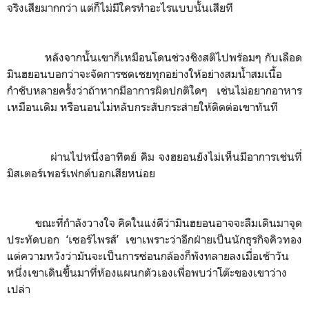
จริงเสียมากกว่า แต่ก็ไม่มีใครทำอะไรแบบนั้นเสียที
หลังจากนั้นเขาก็เหมือนโดนช่วงชิงสติไปพร้อมๆ กับเลือด
มินฮยอนบอกว่าจะจัดการชดเชยทุกอย่างให้อย่างสมน้ำสมเนื้อ
กำชับหลายครั้งว่าถ้าหากมีอาการผิดปกติใดๆ เช่นไม่อยากอาหาร
เหมือนเดิม หรือนอนไม่หลับกระสับกระส่ายให้ติดต่อเขาทันที
ผ่านไปหนึ่งอาทิตย์ คิม จงฮยอนยังไม่เห็นมีอาการเช่นที่
มิสเตอร์เพอร์เฟกต์บอกเสียหน่อย
ขณะที่กำลังวางใจ คิดในแง่ดีว่ามินฮยอนอาจจะลืมเดินมาจุด
ประทัดบอก
‘
เซอร์ไพรส์
’
เขาเพราะว่าอีกฝ่ายเป็นนักธุรกิจคิวทอง
แต่ความหวังว่ามันจะเป็นการซ่อนกล้องก็พังทลายลงเมื่อเช้าวัน
หนึ่งเขาเดินขึ้นมาที่ห้องแผนกตัวเองเพื่อพบว่าโต๊ะของเขาว่าง
เปล่า