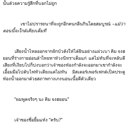
นั้นด้วยความรู้สึกที่บอกไม่ถูก
เขาไม่ปรารถนาที่จะถูกอีกคนกลืนกินโดยสมบูรณ์
–
แม้ว่า
ตอนนี้จะใกล้เคียงเต็มที
เสียงน้ำไหลออกจากฝักบัวดังให้ได้ยินอย่างแผ่วเบา คิม จงฮ
ยอนที่ร่างกายอ่อนล้าโหยหาห้วงนิทราเต็มแก่ แต่ไม่ทันที่จะหลับดี
เสียงที่เงียบไปก็บ่งบอกว่าเจ้าของห้องกำลังจะออกมาเขากำลังจะ
เอื้อมมือไปดับไฟหัวเตียงแต่ไม่ทัน มิสเตอร์เพอร์เฟกต์เปิดประตู
ห้องน้ำออกมาด้วยสภาพกางเกงนอนเนื้อดีตัวเดียว
“ผมพูดจริงๆ นะ คิม จงฮยอน”
เจ้าของชื่อยิ้มแห้ง “ครับ?”