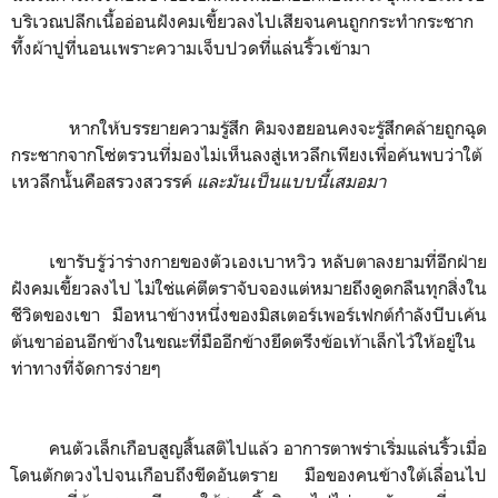
บริเวณปลีกเนื้ออ่อนฝังคมเขี้ยวลงไปเสียจนคนถูกกระทำกระชาก
ทึ้งผ้าปูที่นอนเพราะความเจ็บปวดที่แล่นริ้วเข้ามา
หากให้บรรยายความรู้สึก คิมจงฮยอนคงจะรู้สึกคล้ายถูกฉุด
กระชากจากโซ่ตรวนที่มองไม่เห็นลงสู่เหวลึกเพียงเพื่อค้นพบว่าใต้
เหวลึกนั้นคือสรวงสวรรค์
และมันเป็นแบบนี้เสมอมา
เขารับรู้ว่าร่างกายของตัวเองเบาหวิว หลับตาลงยามที่อีกฝ่าย
ฝังคมเขี้ยวลงไป ไม่ใช่แค่ตีตราจับจองแต่หมายถึงดูดกลืนทุกสิ่งใน
ชีวิตของเขา มือหนาข้างหนึ่งของมิสเตอร์เพอร์เฟกต์กำลังบีบเค้น
ต้นขาอ่อนอีกข้างในขณะที่มืออีกข้างยึดตรึงข้อเท้าเล็กไว้ให้อยู่ใน
ท่าทางที่จัดการง่ายๆ
คนตัวเล็กเกือบสูญสิ้นสติไปแล้ว อาการตาพร่าเริ่มแล่นริ้วเมื่อ
โดนตักตวงไปจนเกือบถึงขีดอันตราย มือของคนข้างใต้เลื่อนไป