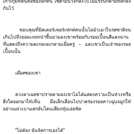
เกาะกุมที่ต้นคอของอีกคน ใช้สามนิ้วจิกลงไปไม่แรงนักตามที่ตกลง
กันไว้
ขอบคุณที่มิสเตอร์เพอร์เฟกต์คนนั้นไม่มัวเมาในรสชาติจน
เกินไปถึงยอมเงยหน้าขึ้นมามองเขาพร้อมกับรอยเปื้อนสีแดงฉาน
ที่แสดงถึงความตะกละตะกลามเมื่อครู่
–
และเขาเป็นเจ้าของรอย
เปื้อนนั้น
เลือด
ของเขา
ดวงตาเฉยชาปรายตามองเขาไม่ได้แสดงความเป็นห่วงหรือ
สิ่งใดออกมาให้เห็น มือเล็กเลื่อนไปปาดร่องรอยคาวฉุนจมูกให้
อย่างแผ่วเบาแต่กลับโดนเสียงทุ้มเอ่ยขัด
“ไม่ต้อง ฉันจัดการเองได้”