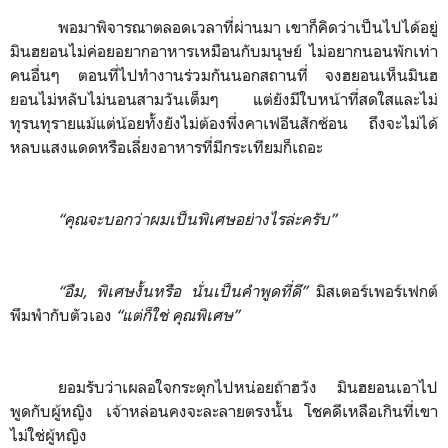
พอมาพิจารณาตลอดเวลาที่ผ่านมา เขาก็คิดว่าเป็นไปได้อยู่
มินฮยอนไม่ค่อยอยากอาหารเหมือนกับมนุษย์ ไม่อยากนอนพักเท่า
คนอื่นๆ ตอนที่ไปทำงานร่วมกันนอกสถานที่ จงฮยอนเห็นมินฮ
ยอนไม่หลับไม่นอนสามวันเต็มๆ แต่ยังมีใบหน้าที่สดใสและไม่
ทุรนทุรายแม้แต่น้อยทั้งยังไม่ต้องพึ่งคาเฟอีนสักช้อน ถึงจะไม่ได้
หลบแสงแดดหรือเลี่ยงอาหารที่มีกระเทียมก็เถอะ
“คุณจะบอกว่าผมเป็นพิเศษอย่างไรล่ะครับ”
“อืม
,
พิเศษงั้นหรือ นั่นเป็นคำพูดที่ดี”
มิสเตอร์เพอร์เฟกต์
พึมพำกับตัวเอง
“แต่ก็ใช่ คุณพิเศษ”
ยอมรับว่าเผลอใจกระตุกไปหน่อยถ้าฮวัง มินฮยอนเอาไป
พูดกับผู้หญิง เจ้าหล่อนคงจะละลายตรงนั้น โชคดีเหลือเกินที่เขา
ไม่ใช่ผู้หญิง