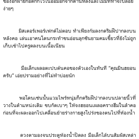
ของอีกฝ่ายกอดกกไว้ในอ้อมอกจากด้านหลังและไม่มีทีท่าจะปล่อย
ง่ายๆ
มิสเตอร์เพอร์เฟกต์ไม่ตอบ ทำเพียงก้มลงกดริมฝีปากลงบน
หลังคอ เล่นเอาคนโดนกระทำขนอ่อนลุกชันยามคมเขี้ยวที่ยังไม่ถูก
เก็บเข้าไปครูดลงบนเนื้อเนียน
มือเล็กเผลอตะปบต้นคอของตัวเองในทันที “คุณมินฮยอน
ครับ” เอ่ยปรามอย่างที่ไม่ทำบ่อยนัก
พอโดนเช่นนั้นแวมไพร์หนุ่มก็กดริมฝีปากลงบนปลายนิ้วที่
วางในตำแหน่งเดิม ขบกัดเบาๆ ให้จงฮยอนเผลอครางฮึมในลำคอ
ก่อนที่จะผละออกไปเคลื่อนย้ายร่างกายสูงโปร่งของตนไปที่ห้องน้ำ
ดวงตามองจนประตูห้องน้ำปิดลง มือเล็กไล้บนสัมผัสเหล่า