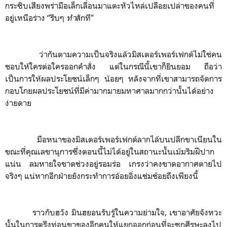
กระซิบเสียงพร่ามือเล็กเลื่อนมาแตะหัวไหล่เปลือยเปล่าของคนที่
อยู่เหนือร่าง “รีบๆ
ทำ
สักที”
ว่ากันตามความเป็นจริงแล้วมิสเตอร์เพอร์เฟกต์ไม่ใช่คน
ชอบให้ใครต่อใครออกคำสั่ง แต่ในกรณีนี้เขาก็ยินยอม ถือว่า
เป็นการให้ผลประโยชน์เล็กๆ น้อยๆ หลังจากที่เขาสามารถจัดการ
กอบโกยผลประโยชน์ที่มีค่ามากมายมหาศาลมากกว่านั้นได้อย่าง
ง่ายดาย
มือหนาของมิสเตอร์เพอร์เฟกต์ลากไล้บนปลีกขาเนียนใน
ขณะที่คุณเลขานุการซึ่งตอนนี้ไม่ได้อยู่ในสถานะนั้นเม้มริมฝีปาก
แน่น ลมหายใจขาดช่วงอยู่รอมร่อ เกรงว่าคงขาดอากาศตายไป
จริงๆ แน่หากอีกฝ่ายยังกระทำการอ้อยอิ่งแช่มช้อยถึงเพียงนี้
ราวกับฮวัง มินฮยอนรับรู้ในความย่ามใจ
,
เขาอาศัยจังหวะ
นั้นในการตรึงท่อนขาของอีกคนให้แยกออกก่อนที่จะซุกศีรษะลงไป