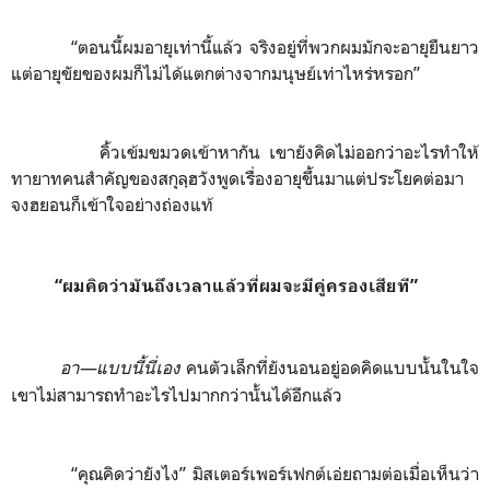
“ตอนนี้ผมอายุเท่านี้แล้ว จริงอยู่ที่พวกผมมักจะอายุยืนยาว
แต่อายุขัยของผมก็ไม่ได้แตกต่างจากมนุษย์เท่าไหร่หรอก”
คิ้วเข้มขมวดเข้าหากัน เขายังคิดไม่ออกว่าอะไรทำให้
ทายาทคนสำคัญของสกุลฺฮวังพูดเรื่องอายุขึ้นมาแต่ประโยคต่อมา
จงฮยอนก็เข้าใจอย่างถ่องแท้
“ผมคิดว่ามันถึงเวลาแล้วที่ผมจะมีคู่ครองเสียที”
อา
—
แบบนี้นี่เอง
คนตัวเล็กที่ยังนอนอยู่อดคิดแบบนั้นในใจ
เขาไม่สามารถทำอะไรไปมากกว่านั้นได้อีกแล้ว
“คุณคิดว่ายังไง”
มิสเตอร์เพอร์เฟกต์เอ่ยถามต่อเมื่อเห็นว่า