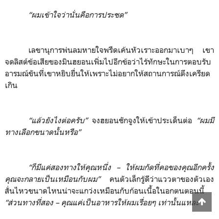
“ผมเข้าใจว่านั่นคือการประชด”
เลขานุการพ่นลมหายใจพรืดเค้นหัวเราะออกมาเบาๆ เขา
จดลิสต์ข้อเสียของมินฮยอนเพิ่มไปอีกข้อว่าไร้ทักษะในการตอบรับ
อารมณ์ขันที่เขาหยิบยื่นให้เพราะไม่อยากให้สถานการณ์ตึงเครียด
เกิน
“แล้วยังไงต่อครับ”
จงฮยอนชักจูงให้เข้าประเด็นต่อ
“ผมมี
ทางเลือกขนาดนั้นหรือ”
“ก็มีแค่สองทางให้คุณหนึ่ง
–
ให้ผมกัดที่คอของคุณอีกครั้ง
คุณจะกลายเป็นเหมือนกับผม”
คนตัวเล็กรู้ดีว่าแววตาของตัวเอง
สั่นไหวขนาดไหนน่าจะแกว่งเหมือนกับก้อนเนื้อในอกตนตอนนี้
“ส่วนทางที่สอง
–
คุณแค่เป็นอาหารให้ผมเรื่อยๆ เท่านั้นแหละ”