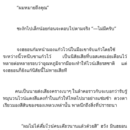
“ผมหมายถึงคุณ”
ชะงักไปเล็กน้อยก่อนจะตอบไปตามจริง “
—
ไม่มีครับ”
จงฮยอนก้มหน้ามองแก้วไวน์ในมือเขาจับแก้วโดยใช้
ระหว่างนิ้วหนีบขาแก้วไว้ เป็นนิสัยเสียที่บอสเคยเอ่ยเตือนไว้
หลายต่อหลายรอบว่าอุณหภูมิจากมือจะทำให้ไวน์เสียรสชาติ แต่
จงฮยอนก็ยังแก้นิสัยนี้ไม่หายเสียที
คนเป็นนายส่งเสียงครางเบาๆ ในลำคอราวกับจะบอกว่ารับรู้
หมุนวนไวน์แดงสีแดงก่ำในแก้วให้ไหลไปมาอย่างแช่มช้า ดวงตา
เรียวมองสีสันของของเหลวเหล่านั้น พาลนึกถึงสิ่งที่ปรารถนา
“ผมไม่ได้
ดื่มไวน์คนเดียว
นานแล้วด้วยสิ” ฮวัง มินฮยอน