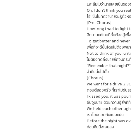
และลืมไปว่านายเคยเป็นของช
Oh, I don't think you rea
โอ้, ชั้นไม่คิดว่านายจะรู้ตัว
[Pre-Chorus]
How long I had to fight t
อีกนานแค่ไหนที่ชั้นต้องสู้เพื
To get better and never 
เพื่อที่จะดีขึ้นโดยไม่ต้องพ
Not to think of you, unt
ไม่ต้องคิดถึงนายอีกจนกระท
"Remember that night?"
จำคืนนั้นได้มั้ย
[Chorus]
We went for a drive, 2:3
ตอนตีสองครึ่ง ที่เราไปขับร
I kissed you, it was pour
ชั้นจูบนาย ด้วยความรู้สึกที่ท
We held each other tigh
เราโอบกอดกันแนบแน่น
Before the night was ov
ก่อนคืนนี้จะจบลง