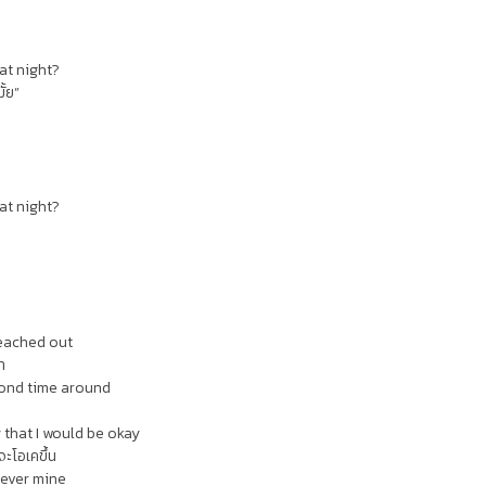
at night?
ั้ย”
at night?
reached out
า
cond time around
y that I would be okay
จะโอเคขึ้น
 ever mine