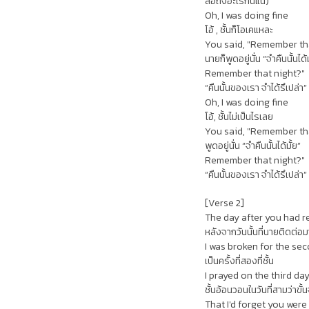
สื่อถึงอะไรกันแน่)
Oh, I was doing fine
โอ้ , ชั้นก็โอเคแหละ
You said, "Remember th
นายก็พูดอยู่นั่น “จำคืนนั้นได้ม
Remember that night?"
“คืนนั้นของเรา จำได้รึเปล่า”
Oh, I was doing fine
โอ้, ชั้นไม่เป็นไรเลย
You said, "Remember th
พูดอยู่นั่น “จำคืนนั้นได้มั้ย”
Remember that night?"
“คืนนั้นของเรา จำได้รึเปล่า”
[Verse 2]
The day after you had 
หลังจากวันนั้นที่นายติดต่อม
I was broken for the se
เป็นครั้งที่สองที่ชั้น
I prayed on the third da
ชั้นอ้อนวอนในวันที่สามว่าขั้น
That I'd forget you were