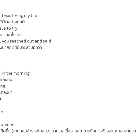
 I was living my life
ใช้ชีวิตอย่างปกติ
ave to try
พยายามอะไรเลย
il you reached out and said
ั่งนายติดต่อมาแล้วบอกว่า
0 in the morning
ถเล่นกัน
ing
งเทลงมา
t
er
houlder
จะเกิดขึ้น (นายมองสำรวจไหล่ของนายเอง ซึ่งอาจจะหมายถึงการกังวลและหลบสายตา ไม่แ