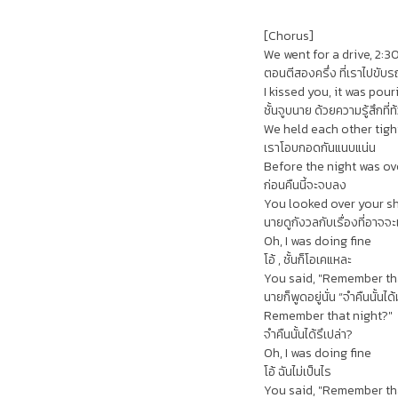
[Chorus]
We went for a drive, 2:3
ตอนตีสองครึ่ง ที่เราไปขับร
I kissed you, it was pour
ชั้นจูบนาย ด้วยความรู้สึกที่ท
We held each other tigh
เราโอบกอดกันแนบแน่น
Before the night was ov
ก่อนคืนนี้จะจบลง
You looked over your s
นายดูกังวลกับเรื่องที่อาจจะเ
Oh, I was doing fine
โอ้ , ชั้นก็โอเคแหละ
You said, "Remember th
นายก็พูดอยู่นั่น “จำคืนนั้นได้
Remember that night?"
จำคืนนั้นได้รึเปล่า?
Oh, I was doing fine
โอ้ ฉันไม่เป็นไร
You said, "Remember th