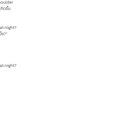
houlder
กิดขึ้น
at night?
มั้ย?”
at night?