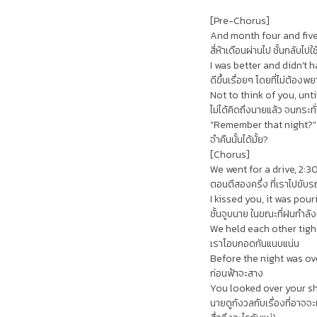
[Pre-Chorus]
And month four and five,
สี่ห้าเดือนผ่านไป ชั้นกลับไป
I was better and didn't h
ดีขึ้นเรื่อยๆ โดยที่ไม่ต้อง
Not to think of you, unt
ไม่ได้คิดถึงนายแล้ว จนกระท
"Remember that night?"
จำคืนนั้นได้มั้ย?
[Chorus]
We went for a drive, 2:3
ตอนตีสองครึ่ง ที่เราไปขับร
I kissed you, it was pour
ชั้นจูบนาย ในขณะที่ฝนกำลั
We held each other tigh
เราโอบกอดกันแนบแน่น
Before the night was ov
ก่อนฟ้าจะสาง
You looked over your s
นายดูกังวลกับเรื่องที่อาจ