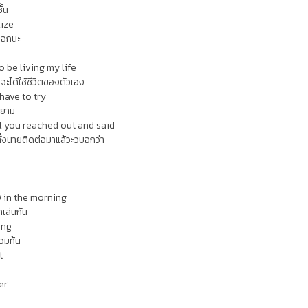
ั้น
lize
หรอกนะ
o be living my life
่อจะได้ใช้ชีวิตของตัวเอง
have to try
ยายาม
il you reached out and said
ั่งนายติดต่อมาแล้วะวบอกว่า
0 in the morning
ถเล่นกัน
ing
้วมท้น
t
er