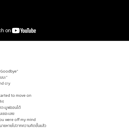
 "Goodbye"
อนนะ”
and cry
started to move on
ght
ว่าจะมูฟออนได้
ึ้นเยอะเลย
ou were off my mind
องนายหายไปจากความคิดชั้นแล้ว