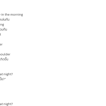
0 in the morning
ถเล่นกัน
ing
้วมท้น
t
er
houlder
กิดขึ้น
at night?
มั้ย?”
at night?