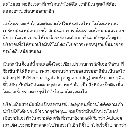
แต่ไม่เลย พอถึงเวลาที่เราโดนทำไม่ดีใส่ เราก็มีเหตุผลให้ต้อง
แสดงอารมณ์ลบๆออกมาอีก
ฉะนั้นเราจะเข้าใจและคิดตามไปในทันทีได้ไหม ไม่ได้แน่นอน
เปรียบมันเหมือนว่ายน้ำอีกนั่นล่ะ เรารอให้เราจมน้ำก่อนแล้วค่อย
ฝึกว่ายไม่ได้ เรารอให้เราโกรธก่อนแล้วเอาเงินมายัดๆลงในตู้รับ
บริจาคเพื่อให้สบายใจมันก็ไม่ได้อะไร กว่าจะทุรนทุรายขึ้นมาจาก
สระได้ก็เหนื่อยสมอง
นั่นล่ะ นับตั้งแต่นี้ผมเลยตั้งใจจะเขียนประสบการณ์ที่เจอ ที่อ่าน ที่
ซึมซับ ที่ได้คิดตาม เพราะผมพบว่าการมองธรรมชาติมันเป็นอะไร
คล้ายๆ NLP (Neuro-linguistic programming) ผมเห็นว่าแนวคิด
ที่ได้มันเป็นสิ่งที่ต้องค่อยๆทำความเข้าใจ เป็นสิ่งที่ต้องฝึกคิดเมื่อ
ได้เจอเรื่องราวต่างๆที่ได้ดั่งใจและไม่ได้ดั่งใจ
หรือไม่ก็อย่างน้อยให้เป็นอุทาหรณ์และทุกคนที่อ่านได้คิดตาม ถ้า
นำไปใช้ได้ผมจะดีใจมากๆจริงๆนะ ผมเชื่อว่ามันเป็นประโยชน์
เชื่อว่ามันจะทำให้ความคิดหรือที่ภาษาอังกฤษที่เรียกว่า Attitude
เราแข็งแรงพอที่ถ้าตกลงไปในสระนั่นอีก ก็ขึ้นมาได้เร็วขึ้นมากกว่า