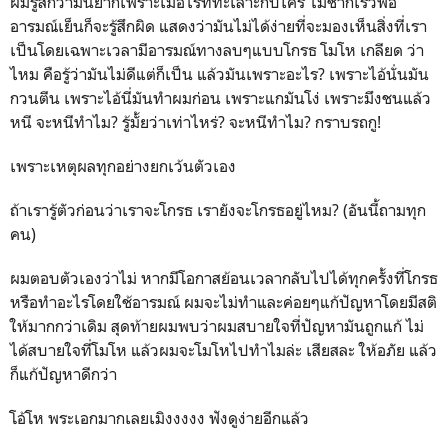
ผมรู้สึกว่ามันยากเพราะเมื่อไรที่ทะเลาะกับใคร ไม่ช้าก็เร็วพอ
อารมณ์เย็นก็จะรู้สึกผิด แสดงว่ามันไม่ได้ง่ายที่จะมองเห็นสิ่งที่เรา
เป็นโดยเฉพาะเวลามีอารมณ์ทางลบๆแบบโกรธ โมโห เกลียด ว่า
ไหม คือรู้ว่ามันไม่ดีแต่ก็เป็น แล้วมันเพราะอะไร? เพราะไอ้นั่นมัน
กวนตีน เพราะไอ้นี่มันทำผมก่อน เพราะแกมันโง่ เพราะมึงชนแล้ว
หนี จะหนีทำไม? รู้มั้ยว่าเท่าไหร่? จะหนีทำไม? กราบรถกู!
เพราะเหตุผลทุกอย่างยกเว้นตัวเอง
ถ้าเรารู้ตัวก่อนว่าเราจะโกรธ เรายังจะโกรธอยู่ไหม? (อันนี้ถามทุก
คน)
ผมตอบตัวเองว่าไม่ หากมีโอกาสย้อนเวลากลับไปได้ทุกครั้งที่โกรธ
หรือทำอะไรโดยใช้อารมณ์ ผมจะไม่ทำและค่อยๆแก้ปัญหาโดยมีสติ
ให้มากกว่าเดิม สุดท้ายผมพบว่าผมสบายใจที่ปัญหามันถูกแก้ ไม่
ได้สบายใจที่โมโห แล้วผมจะโมโหไปทำไมล่ะ เสียสละ ให้อภัย แล้ว
ก็แก้ปัญหาดีกว่า
โอ้โห พระเอกมากเลยเมิงงงงง ฟังดูง่ายอีกแล้ว