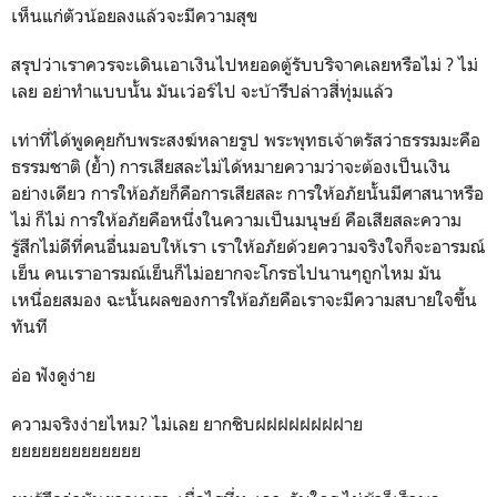
เห็นแก่ตัวน้อยลงแล้วจะมีความสุข
สรุปว่าเราควรจะเดินเอาเงินไปหยอดตู้รับบริจาคเลยหรือไม่ ? ไม่
เลย อย่าทำแบบนั้น มันเว่อร์ไป จะบ้ารึปล่าวสี่ทุ่มแล้ว
เท่าที่ได้พูดคุยกับพระสงฆ์หลายรูป พระพุทธเจ้าตรัสว่าธรรมมะคือ
ธรรมชาติ (ย้ำ) การเสียสละไม่ได้หมายความว่าจะต้องเป็นเงิน
อย่างเดียว การให้อภัยก็คือการเสียสละ การให้อภัยนั้นมีศาสนาหรือ
ไม่ ก็ไม่ การให้อภัยคือหนึ่งในความเป็นมนุษย์ คือเสียสละความ
รู้สึกไม่ดีที่คนอื่นมอบให้เรา เราให้อภัยด้วยความจริงใจก็จะอารมณ์
เย็น คนเราอารมณ์เย็นก็ไม่อยากจะโกรธไปนานๆถูกไหม มัน
เหนื่อยสมอง ฉะนั้นผลของการให้อภัยคือเราจะมีความสบายใจขึ้น
ทันที
อ่อ ฟังดูง่าย
ความจริงง่ายไหม? ไม่เลย ยากชิบฝฝฝฝฝฝฝฝาย
ยยยยยยยยยยยยย