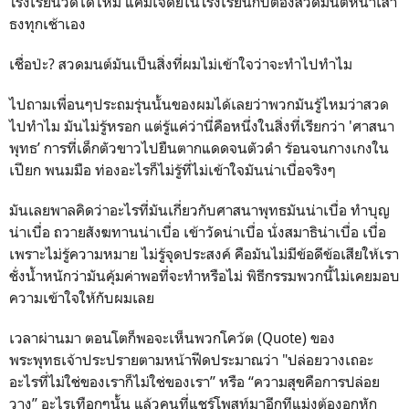
โรงเรียนวัดได้ไหม แค่มีเจดีย์ในโรงเรียนกับต้องสวดมนต์หน้าเสา
ธงทุกเช้าเอง
เชื่อป่ะ? สวดมนต์มันเป็นสิ่งที่ผมไม่เข้าใจว่าจะทำไปทำไม
ไปถามเพื่อนๆประถมรุ่นนั้นของผมได้เลยว่าพวกมันรู้ไหมว่าสวด
ไปทำไม มันไม่รู้หรอก แต่รู้แค่ว่านี่คือหนึ่งในสิ่งที่เรียกว่า 'ศาสนา
พุทธ’ การที่เด็กตัวขาวไปยืนตากแดดจนตัวดำ ร้อนจนกางเกงใน
เปียก พนมมือ ท่องอะไรก็ไม่รู้ที่ไม่เข้าใจมันน่าเบื่อจริงๆ
มันเลยพาลคิดว่าอะไรที่มันเกี่ยวกับศาสนาพุทธมันน่าเบื่อ ทำบุญ
น่าเบื่อ ถวายสังฆทานน่าเบื่อ เข้าวัดน่าเบื่อ นั่งสมาธิน่าเบื่อ เบื่อ
เพราะไม่รู้ความหมาย ไม่รู้จุดประสงค์ คือมันไม่มีข้อดีข้อเสียให้เรา
ชั่งน้ำหนักว่ามันคุ้มค่าพอที่จะทำหรือไม่ พิธีกรรมพวกนี้ไม่เคยมอบ
ความเข้าใจให้กับผมเลย
เวลาผ่านมา ตอนโตก็พอจะเห็นพวกโคว้ต (Quote) ของ
พระพุทธเจ้าประปรายตามหน้าฟีดประมาณว่า "ปล่อยวางเถอะ
อะไรที่ไม่ใช่ของเราก็ไม่ใช่ของเรา” หรือ “ความสุขคือการปล่อย
วาง” อะไรเทือกๆนั้น แล้วคนที่แชร์โพสท์มาอีกทีแม่งต้องอกหัก