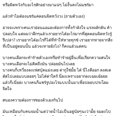
หรือผิดหวังกับอะไรสักอย่างมาแน่ๆ ไม่งั้นคงไม่แชร์มา
แล้วทำไมต้องแชร์แค่ตอนผิดหวังวะ (ถามตัวเอง)
อาจจะเพราะคนเราอ่อนแอและต้องการทั้งกำลังใจ แรงผลักดัน คำ
ปลอบใจ แต่ผมว่าลึกๆแล้วเราอยากได้อะไรมากที่สุดตอนผิดหวังรู้
รึเปล่า? เราอยากได้อะไรก็ได้ที่ทำให้หายทุกข์ เราอยากหายจากสิ่ง
ที่เป็นอยู่ตอนนั้น แล้วจะหายยังไง? ก็คงแล้วแต่คน
บางคนเลือกจะทำร้ายตัวเองหรือทำร้ายผู้อื่นเพื่อเรียกความสนใจ
บางคนเลือกจะไม่คิดถึงมัน ปล่อยมันไปเลย
บางคนก็เหวี่ยงลงเฟสบุ๊คแม่งเลย ด่ากูใช่มั้ย ได้ นี่ไงดีออก ลงสเต
ตัสไปเลยแบบลอยๆ ไม่ได้ด่าใคร๊ นี่ลงเพราะอยากลงเฉยเฉ๊ยยย
แล้วก็เนี่ยล่ะ บางคนก็แชร์รูปอะไรแบบนั้นมาเพื่อปลอบประโลม
จิตใจ
สนองความต้องการของตัวเองกันไป
มันเหมือนกับคนจมน้ำแต่ว่ายน้ำไม่เป็นอยู่นัยๆนะว่ามั้ย จมลงไป