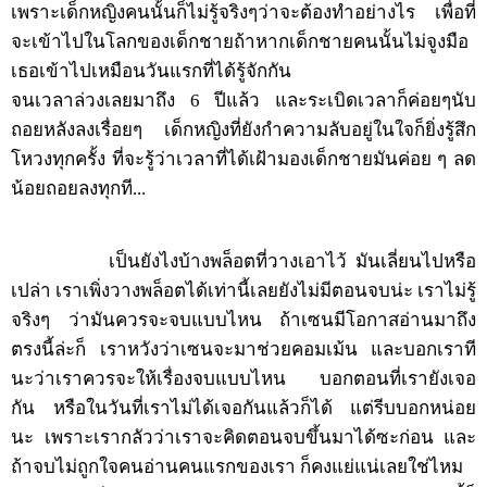
เพราะเด็กหญิงคนนั้นก็ไม่รู้จริงๆว่าจะต้องทำอย่างไร เพื่อที่
จะเข้าไปในโลกของเด็กชายถ้าหากเด็กชายคนนั้นไม่จูงมือ
เธอเข้าไปเหมือนวันแรกที่ได้รู้จักกัน
จนเวลาล่วงเลยมาถึง 6 ปีแล้ว และระเบิดเวลาก็ค่อยๆนับ
ถอยหลังลงเรื่อยๆ เด็กหญิงที่ยังกำความลับอยู่ในใจก็ยิ่งรู้สึก
โหวงทุกครั้ง ที่จะรู้ว่าเวลาที่ได้เฝ้ามองเด็กชายมันค่อย ๆ ลด
น้อยถอยลงทุกที...
เป็นยังไงบ้างพล็อตที่วางเอาไว้ มันเลี่ยนไปหรือ
เปล่า เราเพิ่งวางพล็อตได้เท่านี้เลยยังไม่มีตอนจบน่ะ เราไม่รู้
จริงๆ ว่ามันควรจะจบแบบไหน ถ้าเซนมีโอกาสอ่านมาถึง
ตรงนี้ล่ะก็ เราหวังว่าเซนจะมาช่วยคอมเม้น และบอกเราที
นะว่าเราควรจะให้เรื่องจบแบบไหน บอกตอนที่เรายังเจอ
กัน หรือในวันที่เราไม่ได้เจอกันแล้วก็ได้ แต่รีบบอกหน่อย
นะ เพราะเรากลัวว่าเราจะคิดตอนจบขึ้นมาได้ซะก่อน และ
ถ้าจบไม่ถูกใจคนอ่านคนแรกของเรา ก็คงแย่แน่เลยใช่ไหม