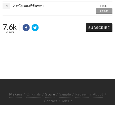
2.หนังเพลงที่ชื่นชอบ
3
FREE
READ
7.6k
SUBSCRIBE
VIEWS
Makers
/
Originals
/
Store
/
Sample
/
Redeem
/
About
/
Contact
/
Jobs
/
Copyrights © 2015 All Rights Reserved by Minimore
ภาพและเนื้อหาในเว็บไซต์นี้เป็นงานมีลิขสิทธิ์ ห้ามทำซ้ำหรือดัดแปลง