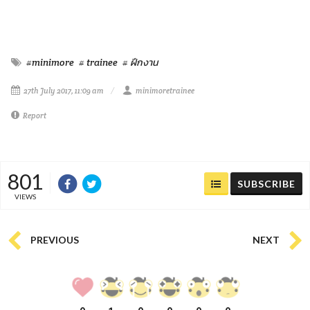
#minimore
# trainee
# ฝึกงาน
27th July 2017, 11:09 am
minimoretrainee
Report
801
SUBSCRIBE
VIEWS
PREVIOUS
NEXT
0
1
0
0
0
0