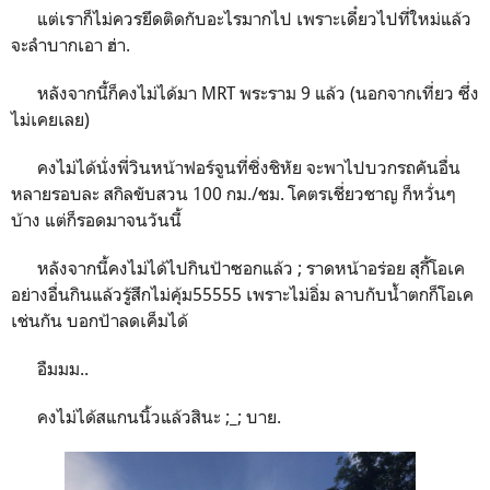
แต่เราก็ไม่ควรยึดติดกับอะไรมากไป เพราะเดี๋ยวไปที่ใหม่แล้ว
จะลำบากเอา ฮ่า.
หลังจากนี้ก็คงไม่ได้มา MRT พระราม 9 แล้ว (นอกจากเที่ยว ซึ่ง
ไม่เคยเลย)
คงไม่ได้นั่งพี่วินหน้าฟอร์จูนที่ซิ่งชิหัย จะพาไปบวกรถคันอื่น
หลายรอบละ สกิลขับสวน 100 กม./ชม. โคตรเชี่ยวชาญ ก็หวั่นๆ
บ้าง แต่ก็รอดมาจนวันนี้
หลังจากนี้คงไม่ได้ไปกินป้าซอกแล้ว ; ราดหน้าอร่อย สุกี้โอเค
อย่างอื่นกินแล้วรู้สึกไม่คุ้ม55555 เพราะไม่อิ่ม ลาบกับน้ำตกก็โอเค
เช่นกัน บอกป้าลดเค็มได้
อืมมม..
คงไม่ได้สแกนนิ้วแล้วสินะ ;_; บาย.