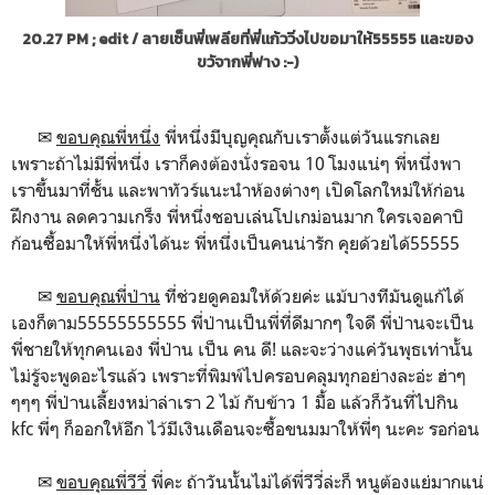
20.27 PM ; edit / ลายเซ็นพี่เพลียที่พี่แก้ววิ่งไปขอมาให้55555 และของ
ขวัจากพี่ฟาง :-)
✉
ขอบคุณพี่หนึ่ง
พี่หนึ่งมีบุญคุณกับเราตั้งแต่วันแรกเลย
เพราะถ้าไม่มีพี่หนึ่ง เราก็คงต้องนั่งรอจน 10 โมงแน่ๆ พี่หนึ่งพา
เราขึ้นมาที่ชั้น และพาทัวร์แนะนำห้องต่างๆ เปิดโลกใหม่ให้ก่อน
ฝึกงาน ลดความเกร็ง พี่หนึ่งชอบเล่นโปเกม่อนมาก ใครเจอคาบิ
ก้อนซื้อมาให้พี่หนึ่งได้นะ พี่หนึ่งเป็นคนน่ารัก คุยด้วยได้55555
✉
ขอบคุณพี่ป่าน
ที่ช่วยดูคอมให้ด้วยค่ะ แม้บางทีมันดูแก้ได้
เองก็ตาม55555555555 พี่ป่านเป็นพี่ที่ดีมากๆ ใจดี พี่ป่านจะเป็น
พี่ชายให้ทุกคนเอง พี่ป่าน เป็น คน ดี! และจะว่างแค่วันพุธเท่านั้น
ไม่รู้จะพูดอะไรแล้ว เพราะที่พิมพ์ไปครอบคลุมทุกอย่างละอ่ะ ฮ่าๆ
ๆๆๆ พี่ป่านเลี้ยงหม่าล่าเรา 2 ไม้ กับข้าว 1 มื้อ แล้วก็วันที่ไปกิน
kfc พี่ๆ ก็ออกให้อีก ไว้มีเงินเดือนจะซื้อขนมมาให้พี่ๆ นะคะ รอก่อน
✉
ขอบคุณพี่วีวี่
พี่คะ ถ้าวันนั้นไม่ได้พี่วีวี่ล่ะก็ หนูต้องแย่มากแน่