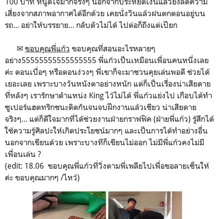
100 บาท หนูดีใจมากจริงๆ นอกจากประหยัดเงินแล้วยังลดความ
เสี่ยงจากสภาพอากาศได้อีกด้วย เคยนั่งวินแล้วฝนตกตอนอยู่บน
รถ... อย่าให้บรรยาย... กลับตัวไม่ได้ ไปต่อก็ถึงแต่เปียก
✉
ขอบคุณพี่แก้ว
ขอบคุณที่สอนอะไรหลายๆ
อย่าง55555555555555555 พี่แก้วเป็นเหมือนเพื่อนคนหนึ่งเลย
ค่ะ ตอนเบื่อๆ หรือตอนง่วงๆ พี่เขาก็จะมาชวนคุยเล่นพอดี ช่วยได้
เยอะเลย เพราะบางวันหนังตาอย่างหนัก แต่ก็เป็นเรื่องน่าเสียดาย
ที่หลังๆ เรารักษาตำแหน่ง King ไว้ไม่ได้ พี่แก้วแย่งไป เกือบได้ทำ
ซูเปอร์แฮตทริกชนะติดกันจนจบฝึกงานแล้วเชียว น่าเสียดาย
จริงๆ... แต่ก็ดีใจมากที่ได้ช่วยงานฝ่ายกราฟฟิค (ฝ่ายพี่แก้ว) รู้สึกได้
ใช้ความรู้ศิลปะให้เกิดประโยชน์มากๆ และเป็นการได้ทำอย่างอื่น
นอกจากเขียนด้วย เพราะบางทีก็เขียนไม่ออก ไม่มีพี่แก้วคงไม่มี
เพื่อนเล่น ?
(edit: 18.06 ขอบคุณพี่แก้วที่วิ่งตามพี่เพลียไปเพื่อขอลายเซ็นให้
ค่ะ ขอบคุณมากๆ /ไหว้)