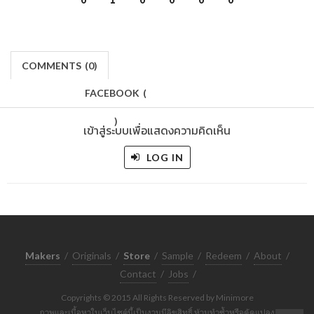
COMMENTS
(
0)
FACEBOOK
(
)
เข้าสู่ระบบเพื่อแสดงความคิดเห็น
LOG IN
Makers
/
Originals
/
Store
/
Sample
/
Redeem
/
About
/
Contact
/
Jobs
/
Copyrights © 2015 All Rights Reserved by Minimore
ภาพและเนื้อหาในเว็บไซต์นี้เป็นงานมีลิขสิทธิ์ ห้ามทำซ้ำหรือดัดแปลง