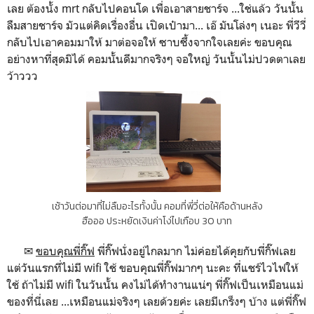
เลย ต้องนั้ง mrt กลับไปคอนโด เพื่อเอาสายชาร์จ ...ใช่แล้ว วันนั้น
ลืมสายชาร์จ มัวแต่คิดเรื่องอื่น เปิดเป๋ามา... เอ๊ มันโล่งๆ เนอะ พี่วีวี่
กลับไปเอาคอมมาให้ มาต่อจอให้ ซาบซึ้งจากใจเลยค่ะ ขอบคุณ
อย่างหาที่สุดมิได้ คอมนั้นดีมากจริงๆ จอใหญ่ วันนั้นไม่ปวดตาเลย
ว้าววว
เช้าวันต่อมาที่ไม่ลืมอะไรทั้งนั้น คอมที่พี่วี่ต่อให้คือด้านหลัง
ฮือออ ประหยัดเงินค่าโง่ไปเกือบ 30 บาท
✉
ขอบคุณพี่กิ๊ฟ
พี่กิ๊ฟนั่งอยู่ไกลมาก ไม่ค่อยได้คุยกับพี่กิ๊ฟเลย
แต่วันแรกที่ไม่มี wifi ใช้ ขอบคุณพี่กิ๊ฟมากๆ นะคะ ที่แชร์ไวไฟให้
ใช้ ถ้าไม่มี wifi ในวันนั้น คงไม่ได้ทำงานแน่ๆ พี่กิ๊ฟเป็นเหมือนแม่
ของที่นี่เลย ...เหมือนแม่จริงๆ เลยด้วยค่ะ เลยมีเกร็งๆ บ้าง แต่พี่กิ๊ฟ