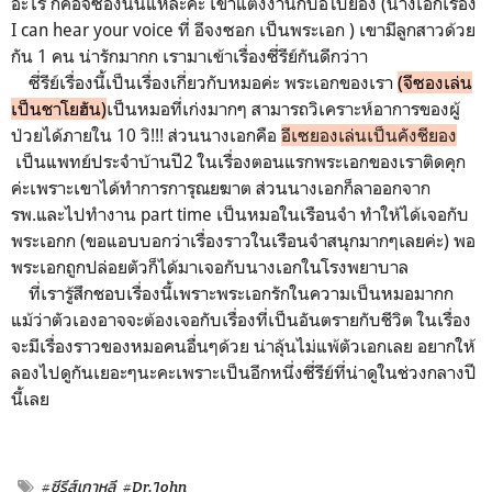
อะไร ก็คือจีซองนั่นแหละค่ะ เขาแต่งงานกับอีโบยอง (นางเอกเรื่อง
I can hear your voice ที่ อีจงซอก เป็นพระเอก ) เขามีลูกสาวด้วย
กัน 1 คน น่ารักมากก เรามาเข้าเรื่องซี่รีย์กันดีกว่าา
ซี่รีย์เรื่องนี้เป็นเรื่องเกี่ยวกับหมอค่ะ พระเอกของเรา
(จีซองเล่น
เป็นชาโยฮัน)
เป็นหมอที่เก่งมากๆ สามารถวิเคราะห์อาการของผู้
ป่วยได้ภายใน 10 วิ!!! ส่วนนางเอกคือ
อีเซยองเล่นเป็นคังชียอง
เป็นแพทย์ประจำบ้านปี2 ในเรื่องตอนแรกพระเอกของเราติดคุก
ค่ะเพราะเขาได้ทำการการุณยฆาต ส่วนนางเอกก็ลาออกจาก
รพ.และไปทำงาน part time เป็นหมอในเรือนจำ ทำให้ได้เจอกับ
พระเอกก (ขอแอบบอกว่าเรื่องราวในเรือนจำสนุกมากๆเลยค่ะ) พอ
พระเอกถูกปล่อยตัวก็ได้มาเจอกับนางเอกในโรงพยาบาล
ที่เรารู้สึกชอบเรื่องนี้เพราะพระเอกรักในความเป็นหมอมากก
แม้ว่าตัวเองอาจจะต้องเจอกับเรื่องที่เป็นอันตรายกับชีวิต ในเรื่อง
จะมีเรื่องราวของหมอคนอื่นๆด้วย น่าลุ้นไม่แพ้ตัวเอกเลย อยากให้
ลองไปดูกันเยอะๆนะคะเพราะเป็นอีกหนึ่งซี่รีย์ที่น่าดูในช่วงกลางปี
นี้เลย
#ซีรีส์เกาหลี
#Dr.John