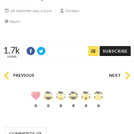
9th September 2019, 2:01 pm
honiiejus
Report
1.7k
SUBSCRIBE
VIEWS
PREVIOUS
NEXT
0
0
0
0
0
0
COMMENTS
(
0)