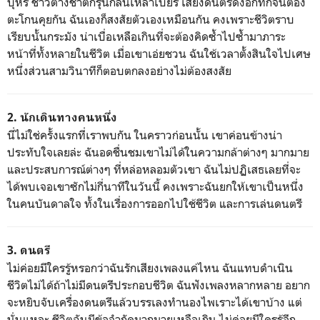
บุหรี่ ชาวต่างชาติกรุ่นกลิ่นเหล้าเบียร์ เสียงดนตรีดังอึกทึกจนต้อง
ตะโกนคุยกัน ฉันเองก็สงสัยตัวเองเหมือนกัน คงเพราะชีวิตราบ
เรียบนั้นกระมัง น่าเบื่อเหลือเกินที่จะต้องคิดซ้ำไปซ้ำมาภาระ
หน้าที่ทั้งหลายในชีวิต เมื่อเขาเอ่ยชวน ฉันใช้เวลาตั้งสินใจไปเศษ
หนึ่งส่วนสามวินาทีก็ตอบตกลงอย่างไม่ต้องสงสัย
2. นักเดินทางคนหนึ่ง
นี่ไม่ใช่ครั้งแรกที่เราพบกัน ในคราวก่อนนั้น เขาค่อนข้างน่า
ประทับใจเลยล่ะ ฉันอดชื่นชมเขาไม่ได้ในความกล้าต่างๆ มากมาย
และประสบการณ์ต่างๆ ที่หล่อหลอมตัวเขา ฉันไม่ปฏิเสธเลยที่จะ
ได้พบเจอเขาซักไม่กี่นาทีในวันนี้ คงเพราะฉันยกให้เขาเป็นหนึ่ง
ในคนบันดาลใจ ทั้งในเรื่องการออกไปใช้ชีวิต และการเล่นดนตรี
3. ดนตรี
ไม่ค่อยมีใครรู้หรอกว่าฉันรักเสียงเพลงแค่ไหน ฉันแทบดำเนิน
ชีวิตไม่ได้ถ้าไม่มีดนตรีประกอบชีวิต ฉันฟังเพลงหลากหลาย อยาก
จะหยิบจับเครื่องดนตรีแล้วบรรเลงทำนองไพเราะได้เขาบ้าง แต่
นั่นแหละ ชีวิตฉันมีข้อจำกัดมากมายเหลือเกิน ไม่ค่อยมีใครรู้อีก