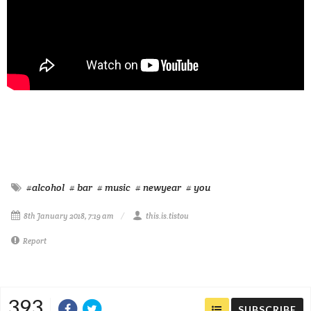
#alcohol
# bar
# music
# newyear
# you
8th January 2018, 7:19 am
this.is.tistou
Report
393
SUBSCRIBE