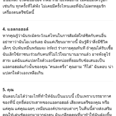
เช่นกัน ทุกครั้งที่ได้ฟัง ไม่เคยมีครั้งไหนเลยที่ฉันไม่ตกหลุมรัก
เครื่องดนตรีชนิดนี้
4. แอลกอฮอล์
หากคุณรู้ว่าฉันระมัดระวังแค่ไหนในการสัมผัสใกล้ชิดกับคนอื่น
อย่าหาว่าฉันโอเวอร์เลย ฉันแค่เรียนมาทางนี้ ฉันรู้ดีว่าสิ่งมีชีวิต
เล็กๆ นับพันหมื่นพร้อมจะ infect ร่างกายคุณทันที ถ้าคุณได้รับเชื้อ
ฉันเลิกใช้ภาชนะร่วมกับคนที่ไม่ไว้ใจมานานมากแล้ว อาจฟังดูไร้
สาระ แต่ฉันแค่แปลกใจตัวเองนิดหน่อยที่ยอมรับข้อเสนอเป็น
แอลกอฮอล์แก้วนั้นของคุณ "คนละครึ่ง" คุณถาม "ก็ได้" ฉันตอบ น่า
แปลกใจตัวเองเหลือเกิน
5. คุณ
ฉันตอบไม่ได้ว่าอะไรที่ทำให้ฉันเป็นแบบนี้ เป็นเพราะบรรยากาศ
ของที่นี่ ฤทธิ์ต่อประสาทของแอลกอฮอล์ เสียงดนตรีของคุณ หรือ
แค่คุณ แค่คุณเฉยๆ เหมือนองค์ประกอบต่างๆ ในคืนนี้ต่างส่งเสริม
คุณให้เด่นชัดออกมาจากฝูงคน ฉันเกลียดคุณที่มาทำให้ฉันต้องยิ้ม