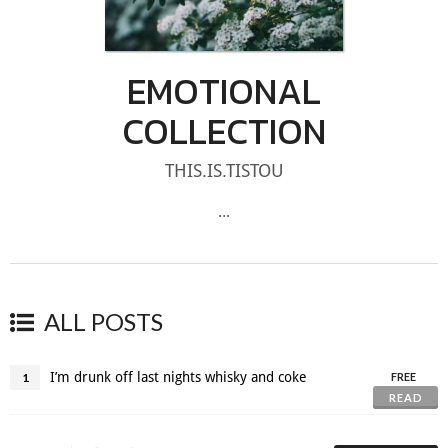
EMOTIONAL
COLLECTION
THIS.IS.TISTOU
...
ALL POSTS
I’m drunk off last nights whisky and coke
1
FREE
READ