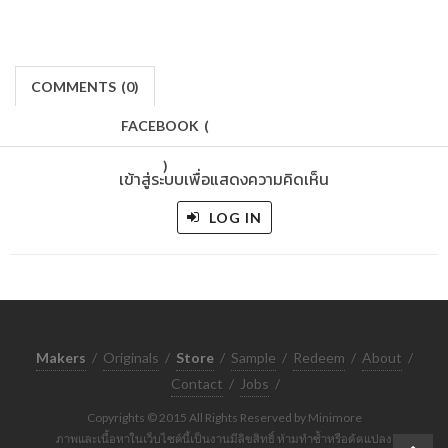
COMMENTS
(
0)
FACEBOOK
(
)
เข้าสู่ระบบเพื่อแสดงความคิดเห็น
LOG IN
Makers
/
Originals
/
Store
/
Sample
/
Redeem
/
About
/
Contact
/
Jobs
/
Copyrights © 2015 All Rights Reserved by Minimore
ภาพและเนื้อหาในเว็บไซต์นี้เป็นงานมีลิขสิทธิ์ ห้ามทำซ้ำหรือดัดแปลง