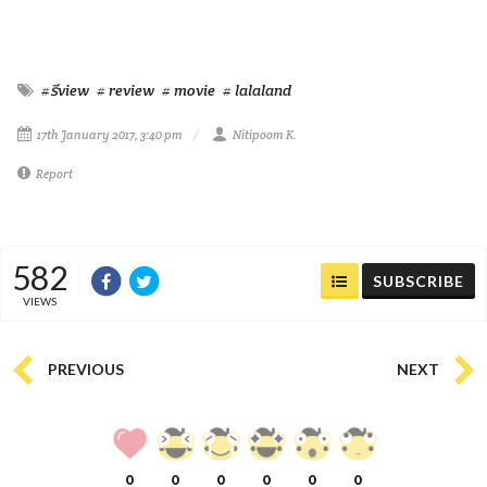
#รีview
# review
# movie
# lalaland
17th January 2017, 3:40 pm
Nitipoom K.
Report
582
SUBSCRIBE
VIEWS
PREVIOUS
NEXT
0
0
0
0
0
0