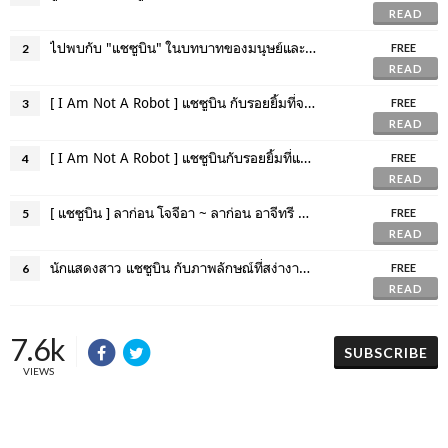
READ
ไปพบกับ "แชซูบิน" ในบทบาทของมนุษย์และหุ่นยนต์ด้วยกันเถอะ !!
2
FREE
READ
[ I Am Not A Robot ] แชซูบิน กับรอยยิ้มที่จะทำให้คุณตกหลุมรักภายใน 1 วินาที
3
FREE
READ
[ I Am Not A Robot ] แชซูบินกับรอยยิ้มที่แสนอ่อนหวาน ♡♡♡
4
FREE
READ
[ แชซูบิน ] ลาก่อน โจจีอา ~ ลาก่อน อาจีทรี ~ "I Am Not A Robot"
5
FREE
READ
นักแสดงสาว แชซูบิน กับภาพลักษณ์ที่สง่างามในประเทศฮ่องกง
6
FREE
READ
7.6k
SUBSCRIBE
VIEWS