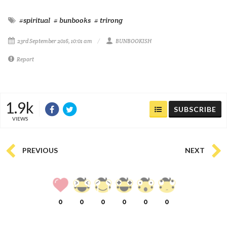
#spiritual
# bunbooks
# trirong
23rd September 2016, 10:01 am
BUNBOOKISH
Report
1.9k
SUBSCRIBE
VIEWS
PREVIOUS
NEXT
0
0
0
0
0
0